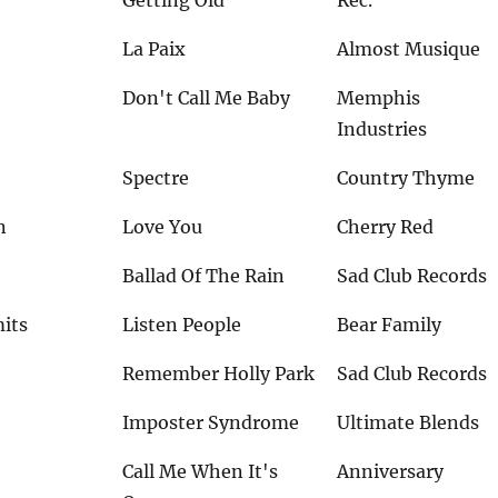
La Paix
Almost Musique
Don't Call Me Baby
Memphis
Industries
Spectre
Country Thyme
n
Love You
Cherry Red
Ballad Of The Rain
Sad Club Records
its
Listen People
Bear Family
Remember Holly Park
Sad Club Records
Imposter Syndrome
Ultimate Blends
Call Me When It's
Anniversary