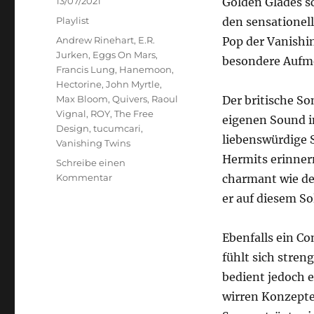
13/07/2021
Golden Glades s
am
Kategorien
Playlist
den sensationel
Schlagwörter
Andrew Rinehart
,
E.R.
Pop der Vanishi
Jurken
,
Eggs On Mars
,
besondere Aufm
Francis Lung
,
Hanemoon
,
Hectorine
,
John Myrtle
,
Max Bloom
,
Quivers
,
Raoul
Der britische So
Vignal
,
ROY
,
The Free
eigenen Sound i
Design
,
tucumcari
,
liebenswürdige 
Vanishing Twins
Hermits erinner
Schreibe einen
zu
Kommentar
charmant wie de
Myrtle
er auf diesem So
Soup
und
Roy’s
Ebenfalls ein Co
Garage
fühlt sich stren
bedient jedoch e
wirren Konzepte