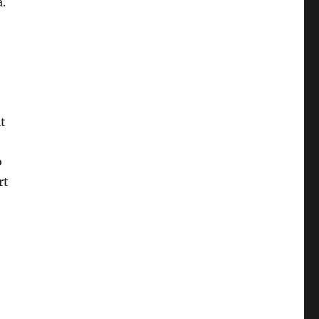
.
t
o
rt