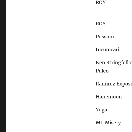
ROY
ROY
Possum
tucumcari
Ken Stringfell
Puleo
Ramirez Expos
Hanemoon
Yoga
Mt. Misery