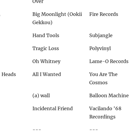
Over
n
Big Moonlight (Ookii
Fire Records
Gekkou)
Hand Tools
Subjangle
Tragic Loss
Polyvinyl
Oh Whitney
Lame-O Records
d Heads
All I Wanted
You Are The
Cosmos
(a) wall
Balloon Machine
Incidental Friend
Vacilando '68
Recordings
---
---