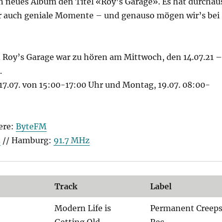
in neues Album den Titel «Roy’s Garage». Es hat durchau
r auch geniale Momente – und genauso mögen wir’s bei
 Roy’s Garage war zu hören am Mittwoch, den 14.07.21 –
.
17.07. von 15:00-17:00 Uhr und Montag, 19.07. 08:00-
ere:
ByteFM
z
// Hamburg:
91.7 MHz
Track
Label
Modern Life is
Permanent Creep
Getting Old
Rec.