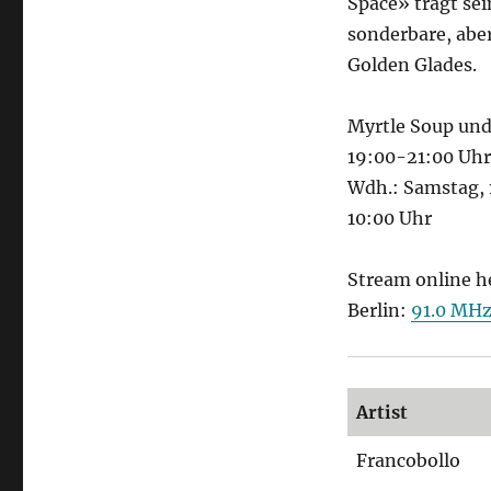
Space» trägt se
sonderbare, abe
Golden Glades.
Myrtle Soup und
19:00-21:00 Uhr
Wdh.: Samstag, 
10:00 Uhr
Stream online h
Berlin:
91.0 MH
Artist
Francobollo