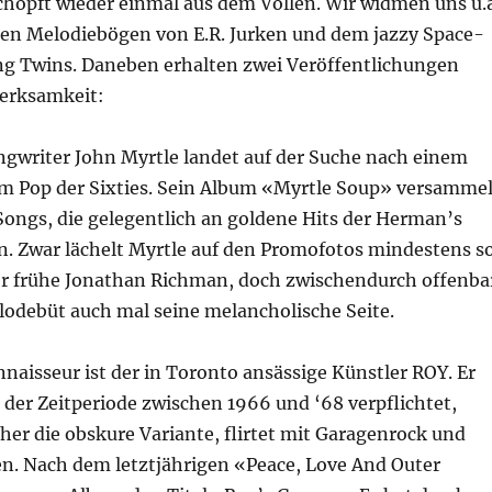
chöpft wieder einmal aus dem Vollen. Wir widmen uns u.a
len Melodiebögen von E.R. Jurken und dem jazzy Space-
ng Twins. Daneben erhalten zwei Veröffentlichungen
erksamkeit:
ngwriter John Myrtle landet auf der Suche nach einem
m Pop der Sixties. Sein Album «Myrtle Soup» versammel
Songs, die gelegentlich an goldene Hits der Herman’s
n. Zwar lächelt Myrtle auf den Promofotos mindestens s
r frühe Jonathan Richman, doch zwischendurch offenba
lodebüt auch mal seine melancholische Seite.
nnaisseur ist der in Toronto ansässige Künstler ROY. Er
g der Zeitperiode zwischen 1966 und ‘68 verpflichtet,
her die obskure Variante, flirtet mit Garagenrock und
n. Nach dem letztjährigen «Peace, Love And Outer