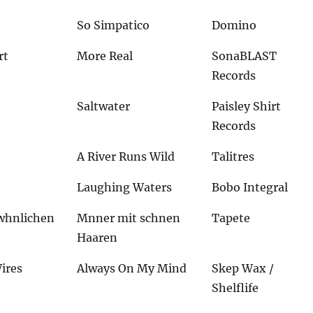
So Simpatico
Domino
rt
More Real
SonaBLAST
Records
Saltwater
Paisley Shirt
Records
A River Runs Wild
Talitres
Laughing Waters
Bobo Integral
whnlichen
Mnner mit schnen
Tapete
Haaren
ires
Always On My Mind
Skep Wax /
Shelflife