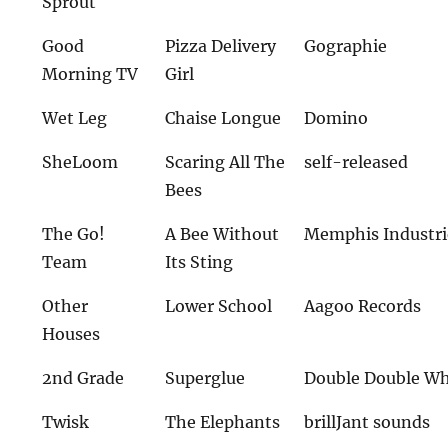
Sprout
Good
Pizza Delivery
Gographie
Morning TV
Girl
Wet Leg
Chaise Longue
Domino
SheLoom
Scaring All The
self-released
Bees
The Go!
A Bee Without
Memphis Industri
Team
Its Sting
Other
Lower School
Aagoo Records
Houses
2nd Grade
Superglue
Double Double 
Twisk
The Elephants
brillJant sounds