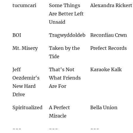
tucumcari
Some Things
Alexandra Rickert
Are Better Left
Unsaid
BOI
Tragwyddoldeb
Recordiau Crwn
Mt. Misery
Taken by the
Prefect Records
Tide
Jeff
That's Not
Karaoke Kalk
Oezdemir's
What Friends
New Hard
Are For
Drive
Spiritualized
A Perfect
Bella Union
Miracle
---
---
---