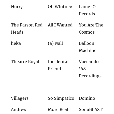
Hurry
Oh Whitney
Lame-O
Records
The Parson Red
All I Wanted
You Are The
Heads
Cosmos
heka
(a) wall
Balloon
Machine
Theatre Royal
Incidental
Vacilando
Friend
'68
Recordings
---
---
---
Villagers
So Simpatico
Domino
Andrew
More Real
SonaBLAST