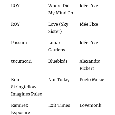
ROY
Where Did
Idée Fixe
My Mind Go
ROY
Love (Sky
Idée Fixe
Sister)
Possum
Lunar
Idée Fixe
Gardens
tucumcari
Bluebirds
Alexandra
Rickert
Ken
Not Today
Puelo Music
Stringfellow
Imagines Puleo
Ramirez
Exit Times
Lovemonk
Exposure