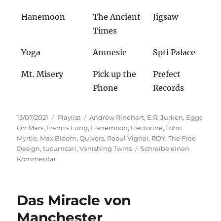
Hanemoon
The Ancient
Jigsaw
Times
Yoga
Amnesie
Spti Palace
Mt. Misery
Pick up the
Prefect
Phone
Records
Veröffentlicht
Kategorien
Schlagwörter
13/07/2021
Playlist
Andrew Rinehart
,
E.R. Jurken
,
Eggs
am
On Mars
,
Francis Lung
,
Hanemoon
,
Hectorine
,
John
Myrtle
,
Max Bloom
,
Quivers
,
Raoul Vignal
,
ROY
,
The Free
Design
,
tucumcari
,
Vanishing Twins
Schreibe einen
zu
Kommentar
Myrtle
Soup
und
Das Miracle von
Roy’s
Garage
Manchester