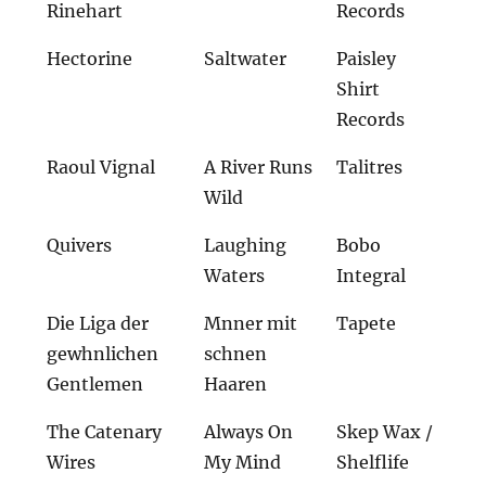
Rinehart
Records
Hectorine
Saltwater
Paisley
Shirt
Records
Raoul Vignal
A River Runs
Talitres
Wild
Quivers
Laughing
Bobo
Waters
Integral
Die Liga der
Mnner mit
Tapete
gewhnlichen
schnen
Gentlemen
Haaren
The Catenary
Always On
Skep Wax /
Wires
My Mind
Shelflife