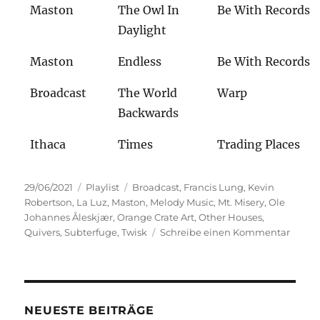
Maston
The Owl In
Be With Records
Daylight
Maston
Endless
Be With Records
Broadcast
The World
Warp
Backwards
Ithaca
Times
Trading Places
Veröffentlicht
Kategorien
Schlagwörter
29/06/2021
Playlist
Broadcast
,
Francis Lung
,
Kevin
am
Robertson
,
La Luz
,
Maston
,
Melody Music
,
Mt. Misery
,
Ole
Johannes Åleskjær
,
Orange Crate Art
,
Other Houses
,
zu
Quivers
,
Subterfuge
,
Twisk
Schreibe einen Kommentar
Das
Miracl
von
Manch
NEUESTE BEITRÄGE