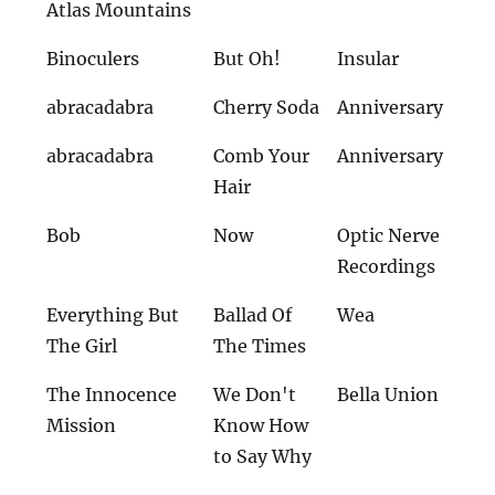
Atlas Mountains
Binoculers
But Oh!
Insular
abracadabra
Cherry Soda
Anniversary
abracadabra
Comb Your
Anniversary
Hair
Bob
Now
Optic Nerve
Recordings
Everything But
Ballad Of
Wea
The Girl
The Times
The Innocence
We Don't
Bella Union
Mission
Know How
to Say Why