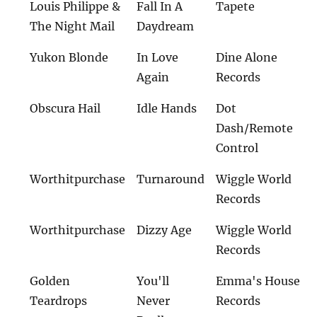
Louis Philippe &
Fall In A
Tapete
The Night Mail
Daydream
Yukon Blonde
In Love
Dine Alone
Again
Records
Obscura Hail
Idle Hands
Dot
Dash/Remote
Control
Worthitpurchase
Turnaround
Wiggle World
Records
Worthitpurchase
Dizzy Age
Wiggle World
Records
Golden
You'll
Emma's House
Teardrops
Never
Records