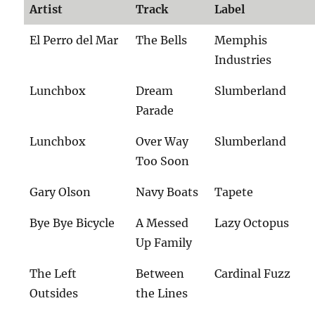
Artist
Track
Label
El Perro del Mar
The Bells
Memphis
Industries
Lunchbox
Dream
Slumberland
Parade
Lunchbox
Over Way
Slumberland
Too Soon
Gary Olson
Navy Boats
Tapete
Bye Bye Bicycle
A Messed
Lazy Octopus
Up Family
The Left
Between
Cardinal Fuzz
Outsides
the Lines