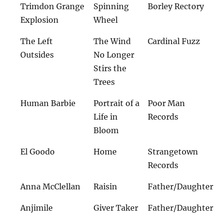
Trimdon Grange
Spinning
Borley Rectory
Explosion
Wheel
The Left
The Wind
Cardinal Fuzz
Outsides
No Longer
Stirs the
Trees
Human Barbie
Portrait of a
Poor Man
Life in
Records
Bloom
El Goodo
Home
Strangetown
Records
Anna McClellan
Raisin
Father/Daughter
Anjimile
Giver Taker
Father/Daughter