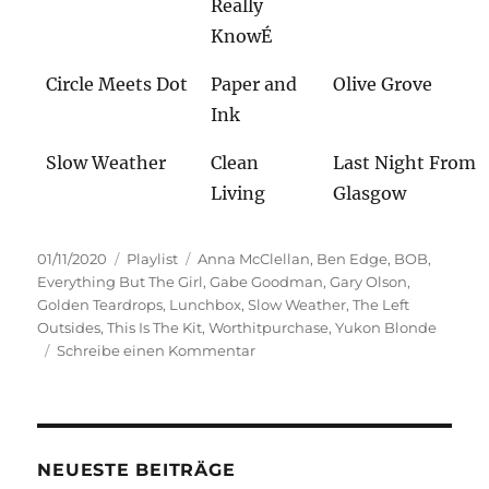
Really
KnowÉ
Circle Meets Dot
Paper and
Olive Grove
Ink
Slow Weather
Clean
Last Night From
Living
Glasgow
Veröffentlicht
Kategorien
Schlagwörter
01/11/2020
Playlist
Anna McClellan
,
Ben Edge
,
BOB
,
am
Everything But The Girl
,
Gabe Goodman
,
Gary Olson
,
Golden Teardrops
,
Lunchbox
,
Slow Weather
,
The Left
Outsides
,
This Is The Kit
,
Worthitpurchase
,
Yukon Blonde
zu
Schreibe einen Kommentar
Gemischtes
Doppel
NEUESTE BEITRÄGE