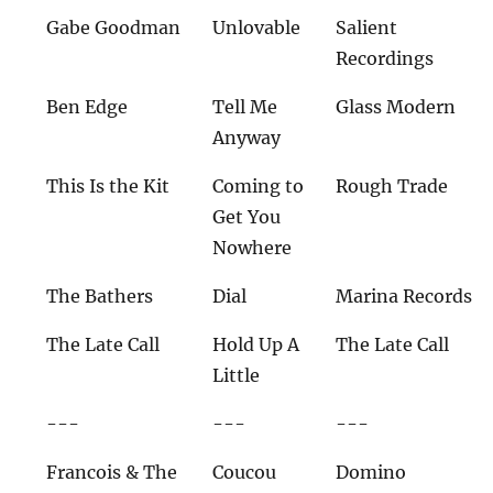
Gabe Goodman
Unlovable
Salient
Recordings
Ben Edge
Tell Me
Glass Modern
Anyway
This Is the Kit
Coming to
Rough Trade
Get You
Nowhere
The Bathers
Dial
Marina Records
The Late Call
Hold Up A
The Late Call
Little
---
---
---
Francois & The
Coucou
Domino