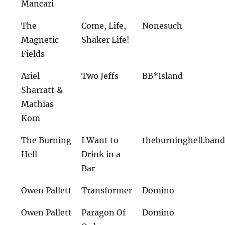
Mancari
The
Come, Life,
Nonesuch
Magnetic
Shaker Life!
Fields
Ariel
Two Jeffs
BB*Island
Sharratt &
Mathias
Kom
The Burning
I Want to
theburninghell.ban
Hell
Drink in a
Bar
Owen Pallett
Transformer
Domino
Owen Pallett
Paragon Of
Domino