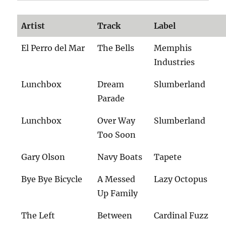
Artist
Track
Label
El Perro del Mar
The Bells
Memphis
Industries
Lunchbox
Dream
Slumberland
Parade
Lunchbox
Over Way
Slumberland
Too Soon
Gary Olson
Navy Boats
Tapete
Bye Bye Bicycle
A Messed
Lazy Octopus
Up Family
The Left
Between
Cardinal Fuzz