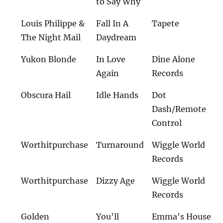
to Say Why
Louis Philippe &
Fall In A
Tapete
The Night Mail
Daydream
Yukon Blonde
In Love
Dine Alone
Again
Records
Obscura Hail
Idle Hands
Dot
Dash/Remote
Control
Worthitpurchase
Turnaround
Wiggle World
Records
Worthitpurchase
Dizzy Age
Wiggle World
Records
Golden
You'll
Emma's House