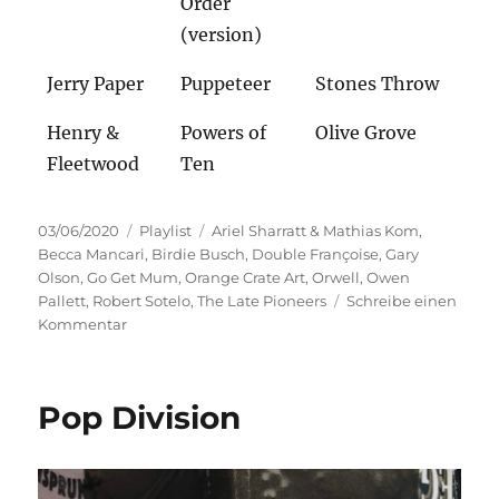
Order
(version)
Jerry Paper
Puppeteer
Stones Throw
Henry &
Powers of
Olive Grove
Fleetwood
Ten
Veröffentlicht
Kategorien
Schlagwörter
03/06/2020
Playlist
Ariel Sharratt & Mathias Kom
,
am
Becca Mancari
,
Birdie Busch
,
Double Françoise
,
Gary
Olson
,
Go Get Mum
,
Orange Crate Art
,
Orwell
,
Owen
Pallett
,
Robert Sotelo
,
The Late Pioneers
Schreibe einen
zu
Kommentar
Zwischenbilanz
Pop Division