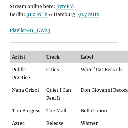
Stream online here:
ByteFM
Berlin:
91.0 MHz
// Hamburg:
91.7 MHz
PlaylistGG_KW23
Artist
Track
Label
Public
Cities
Wharf Cat Records
Practice
Nana Grizol
Quiet I Can
Don Giovanni Recor
Feel It
Tim Burgess
The Mall
Bella Union
Aztec
Release
Warner