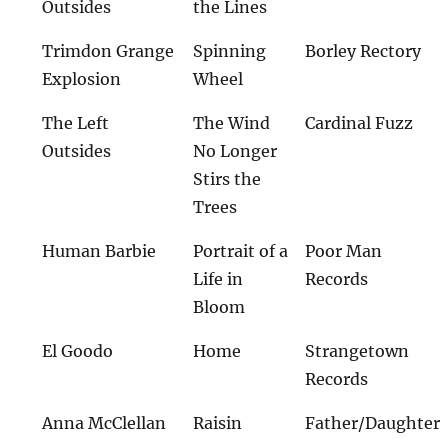
Outsides
the Lines
Trimdon Grange
Spinning
Borley Rectory
Explosion
Wheel
The Left
The Wind
Cardinal Fuzz
Outsides
No Longer
Stirs the
Trees
Human Barbie
Portrait of a
Poor Man
Life in
Records
Bloom
El Goodo
Home
Strangetown
Records
Anna McClellan
Raisin
Father/Daughter