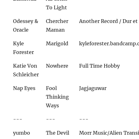
To Light
Odessey &
Chercher
Another Record / Dur e
Oracle
Maman
Kyle
Marigold
kyleforester.bandcamp
Forester
Katie Von
Nowhere
Full Time Hobby
Schleicher
Nap Eyes
Fool
Jagjaguwar
Thinking
Ways
---
---
---
yumbo
The Devil
Morr Music/Alien Transi