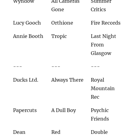
Wyndow
All Cameras
Summer
Gone
Critics
Lucy Gooch
Orthione
Fire Records
Annie Booth
Tropic
Last Night
From
Glasgow
---
---
---
Ducks Ltd.
Always There
Royal
Mountain
Rec
Papercuts
A Dull Boy
Psychic
Friends
Dean
Red
Double