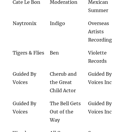
Cate Le Bon
Moderation
Mexican
Summer
Naytronix
Indigo
Overseas
Artists
Recording
Tigers & Flies
Ben
Violette
Records
Guided By
Cherub and
Guided By
Voices
the Great
Voices Inc
Child Actor
Guided By
The Bell Gets
Guided By
Voices
Out of the
Voices Inc
Way