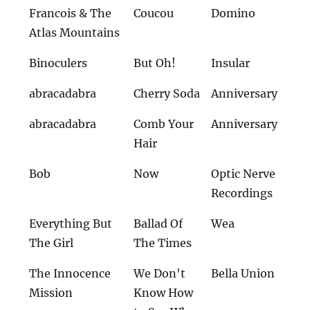
Francois & The
Coucou
Domino
Atlas Mountains
Binoculers
But Oh!
Insular
abracadabra
Cherry Soda
Anniversary
abracadabra
Comb Your
Anniversary
Hair
Bob
Now
Optic Nerve
Recordings
Everything But
Ballad Of
Wea
The Girl
The Times
The Innocence
We Don't
Bella Union
Mission
Know How