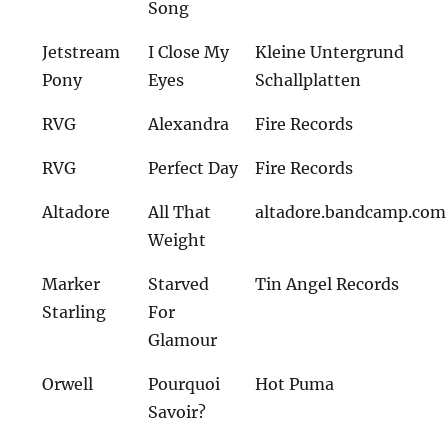
Song
Jetstream
I Close My
Kleine Untergrund
Pony
Eyes
Schallplatten
RVG
Alexandra
Fire Records
RVG
Perfect Day
Fire Records
Altadore
All That
altadore.bandcamp.com
Weight
Marker
Starved
Tin Angel Records
Starling
For
Glamour
Orwell
Pourquoi
Hot Puma
Savoir?