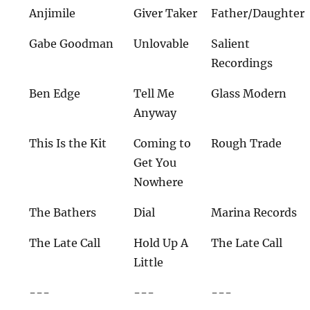
Anjimile
Giver Taker
Father/Daughter
Gabe Goodman
Unlovable
Salient
Recordings
Ben Edge
Tell Me
Glass Modern
Anyway
This Is the Kit
Coming to
Rough Trade
Get You
Nowhere
The Bathers
Dial
Marina Records
The Late Call
Hold Up A
The Late Call
Little
---
---
---