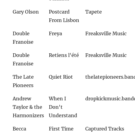
Gary Olson
Postcard
Tapete
From Lisbon
Double
Freya
Freaksville Music
Franoise
Double
Retiens l'été
Freaksville Music
Franoise
The Late
Quiet Riot
thelatepioneers.ba
Pioneers
Andrew
When I
dropkickmusic.ban
Taylor & the
Don't
Harmonizers
Understand
Becca
First Time
Captured Tracks