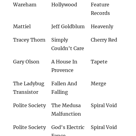
Wareham
Hollywood
Feature
Records
Mattiel
Jeff Goldblum
Heavenly
Tracey Thorn
Simply
Cherry Red
Couldn't Care
Gary Olson
A House In
Tapete
Provence
The Ladybug
Fallen And
Merge
Transistor
Falling
Polite Society
The Medusa
Spiral Void
Malfunction
Polite Society
God's Electric
Spiral Void
Fence