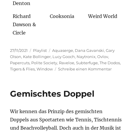
Denton
Richard
Cooksonia
Weird World
Dawson &
Circle
Veröffentlicht
Kategorien
Schlagwörter
27/11/2021
Playlist
Aquaserge
,
Dana Gavanski
,
Gary
am
Olson
,
Kate Bollinger
,
Lucy Gooch
,
Naytronix
,
Ovlov
,
Papercuts
,
Polite Society
,
Raveloe
,
Subterfuge
,
The Dodos
,
zu
Tigers & Flies
,
Window
Schreibe einen Kommentar
Zeitverge
Gemischtes Doppel
Wir kennen das Prinzip des gemischten
Doppels aus Sportarten wie Tennis, Tischtennis
und Beachvolleyball. Doch auch in der Musik ist