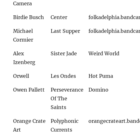
Camera
Birdie Busch
Center
folkadelphia.bandc
Michael
Last Supper
folkadelphia.bandc
Cormier
Alex
Sister Jade
Weird World
Izenberg
Orwell
Les Ondes
Hot Puma
Owen Pallett
Perseverance
Domino
Of The
Saints
Orange Crate
Polyphonic
orangecrateart.ban
Art
Currents