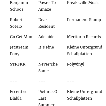
Benjamin
Power To
Freaksville Music
Schoos
Amaze
Robert
Dear
Permanent Slump
Sotelo
Resident
Go Get Mum
Adelaide
Meritorio Records
Jetstream
It's Fine
Kleine Untergrund
Pony
Schallplatten
STRFKR
Never The
Polyvinyl
Same
---
---
---
Eccentric
Pictures Of
Kleine Untergrund
Blabla
Last
Schallplatten
Summer