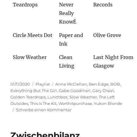
Teardrops
Never
Records
Really
KnowÉ
Circle Meets Dot
Paper and
Olive Grove
Ink
Slow Weather
Clean
Last Night From
Living
Glasgow
Veröffentlicht
Kategorien
Schlagwörter
01/11/2020
Playlist
Anna McClellan
,
Ben Edge
,
BOB
,
am
Everything But The Girl
,
Gabe Goodman
,
Gary Olson
,
Golden Teardrops
,
Lunchbox
,
Slow Weather
,
The Left
Outsides
,
This Is The Kit
,
Worthitpurchase
,
Yukon Blonde
zu
Schreibe einen Kommentar
Gemischtes
Doppel
Zwischenbilanz