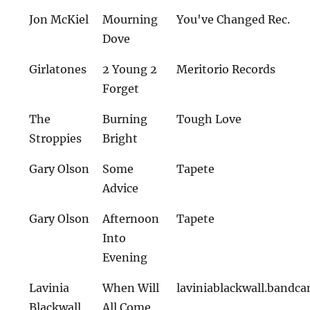
Jon McKiel
Mourning
You've Changed Rec.
Dove
Girlatones
2 Young 2
Meritorio Records
Forget
The
Burning
Tough Love
Stroppies
Bright
Gary Olson
Some
Tapete
Advice
Gary Olson
Afternoon
Tapete
Into
Evening
Lavinia
When Will
laviniablackwall.bandc
Blackwall
All Come