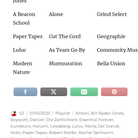
Jones
A Beacon
Alone
Grind Select
School
Paper Tapes
Cut The Cord
Geographie
Luluc
As Tears Go By
Community Mus
Modern
Murmuration
Bella Union
Nature
Autor
Veröffentlicht
Kategorien
Schlagwörter
SZ
01/10/2023
Playlist
Antoní
,
Bill Ryder-Jones
,
am
Boyscott
,
Dancer
,
Die Zärtlichkeit
,
Essential Forever
,
Euroteuro
,
Harumi
,
Lewsberg
,
Luluc
,
Marta Del Grandi
,
Noth
,
Paper Tapes. Robert Rotifer
,
Rachel Sermanni
,