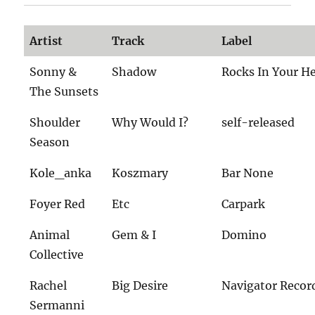
Artist
Track
Label
Sonny &
Shadow
Rocks In Your H
The Sunsets
Shoulder
Why Would I?
self-released
Season
Kole_anka
Koszmary
Bar None
Foyer Red
Etc
Carpark
Animal
Gem & I
Domino
Collective
Rachel
Big Desire
Navigator Recor
Sermanni