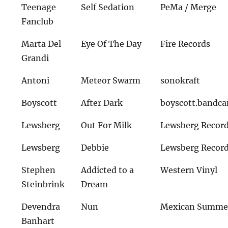
Teenage
Self Sedation
PeMa / Merge
Fanclub
Marta Del
Eye Of The Day
Fire Records
Grandi
Antoni
Meteor Swarm
sonokraft
Boyscott
After Dark
boyscott.bandc
Lewsberg
Out For Milk
Lewsberg Recor
Lewsberg
Debbie
Lewsberg Recor
Stephen
Addicted to a
Western Vinyl
Steinbrink
Dream
Devendra
Nun
Mexican Summe
Banhart