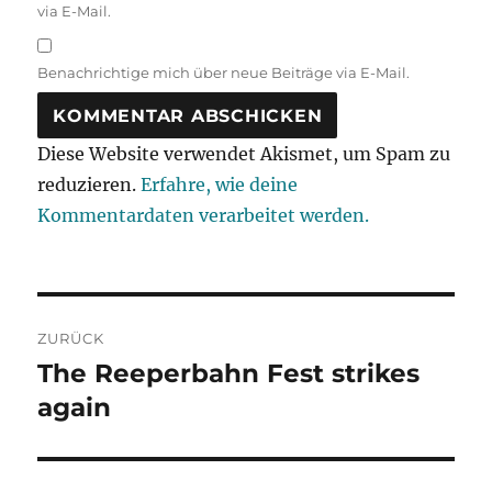
via E-Mail.
Benachrichtige mich über neue Beiträge via E-Mail.
Diese Website verwendet Akismet, um Spam zu
reduzieren.
Erfahre, wie deine
Kommentardaten verarbeitet werden.
Beitragsnavigation
ZURÜCK
The Reeperbahn Fest strikes
Vorheriger
Beitrag:
again