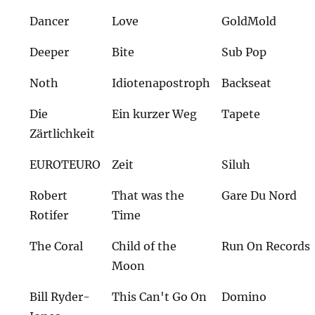
Dancer
Love
GoldMold
Deeper
Bite
Sub Pop
Noth
Idiotenapostroph
Backseat
Die
Ein kurzer Weg
Tapete
Zärtlichkeit
EUROTEURO
Zeit
Siluh
Robert
That was the
Gare Du Nord
Rotifer
Time
The Coral
Child of the
Run On Records
Moon
Bill Ryder-
This Can't Go On
Domino