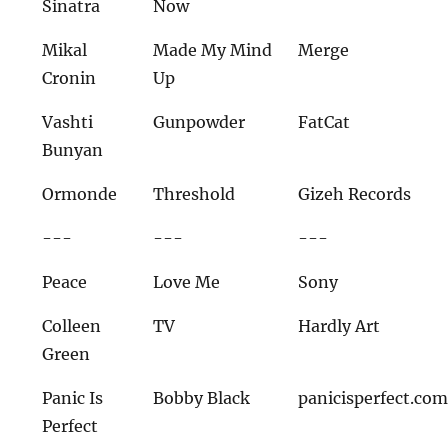
Sinatra
Now
Mikal
Made My Mind
Merge
Cronin
Up
Vashti
Gunpowder
FatCat
Bunyan
Ormonde
Threshold
Gizeh Records
---
---
---
Peace
Love Me
Sony
Colleen
TV
Hardly Art
Green
Panic Is
Bobby Black
panicisperfect.co
Perfect