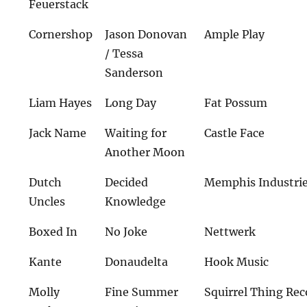
Feuerstack
Cornershop
Jason Donovan
Ample Play
/ Tessa
Sanderson
Liam Hayes
Long Day
Fat Possum
Jack Name
Waiting for
Castle Face
Another Moon
Dutch
Decided
Memphis Industri
Uncles
Knowledge
Boxed In
No Joke
Nettwerk
Kante
Donaudelta
Hook Music
Molly
Fine Summer
Squirrel Thing Rec