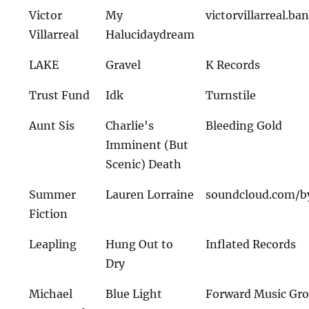
Victor
My
victorvillarreal.
Villarreal
Halucidaydream
LAKE
Gravel
K Records
Trust Fund
Idk
Turnstile
Aunt Sis
Charlie's
Bleeding Gold
Imminent (But
Scenic) Death
Summer
Lauren Lorraine
soundcloud.com/b
Fiction
Leapling
Hung Out to
Inflated Records
Dry
Michael
Blue Light
Forward Music Gr