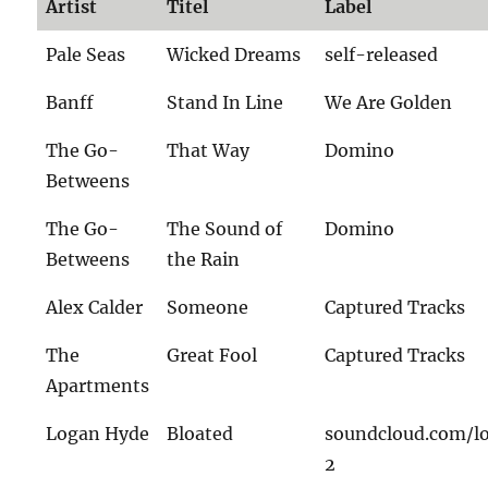
Artist
Titel
Label
Pale Seas
Wicked Dreams
self-released
Banff
Stand In Line
We Are Golden
The Go-
That Way
Domino
Betweens
The Go-
The Sound of
Domino
Betweens
the Rain
Alex Calder
Someone
Captured Tracks
The
Great Fool
Captured Tracks
Apartments
Logan Hyde
Bloated
soundcloud.com/l
2