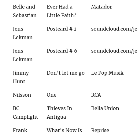
Belle and
Ever Had a
Matador
Sebastian
Little Faith?
Jens
Postcard # 1
soundcloud.com/j
Lekman
Jens
Postcard # 6
soundcloud.com/j
Lekman
Jimmy
Don't let me go
Le Pop Musik
Hunt
Nilsson
One
RCA
BC
Thieves In
Bella Union
Camplight
Antigua
Frank
What's Now Is
Reprise