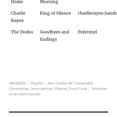
Drake
Morning
Charlie
King of Silence
charlierayne.ban
Rayne
The Dodos
Goodbyes and
Polyvinyl
Endings
Veröffentlicht
Kategorien
Schlagwörter
18/02/2015
Playlist
Alex Calder
,
BC Camplight
,
am
Cornershop
,
Jens Lekman
,
Playlist
,
Trust Fund
Schreibe
zu
einen Kommentar
Playlist
18.02.2015