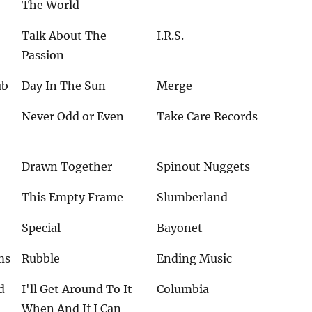
The World
Talk About The
I.R.S.
Passion
ub
Day In The Sun
Merge
Never Odd or Even
Take Care Records
Drawn Together
Spinout Nuggets
This Empty Frame
Slumberland
Special
Bayonet
ms
Rubble
Ending Music
d
I'll Get Around To It
Columbia
When And If I Can