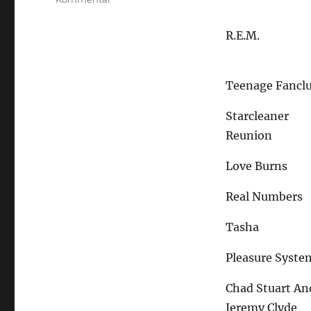
Zwischen
Lust
R.E.M.
und
Leere
Teenage Fancl
Starcleaner
Reunion
Love Burns
Real Numbers
Tasha
Pleasure Syste
Chad Stuart An
Jeremy Clyde