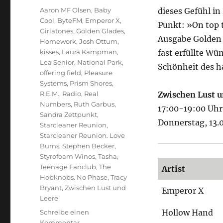
Schlagwörter
Aaron MF Olsen
,
Baby
dieses Gefühl i
Cool
,
ByteFM
,
Emperor X
,
Punkt: »On top t
Girlatones
,
Golden Glades
,
Ausgabe Golden 
Homework
,
Josh Ottum
,
kisses
,
Laura Kampman
,
fast erfüllte Wü
Lea Senior
,
National Park
,
Schönheit des h
offering field
,
Pleasure
Systems
,
Prism Shores
,
R.E.M.
,
Radio
,
Real
Zwischen Lust u
Numbers
,
Ruth Garbus
,
17:00-19:00 Uhr
Sandra Zettpunkt
,
Donnerstag, 13.
Starcleaner Reunion
,
Starcleaner Reunion. Love
Burns
,
Stephen Becker
,
Styrofoam Winos
,
Tasha
,
Teenage Fanclub
,
The
Artist
Hobknobs. No Phase
,
Tracy
Bryant
,
Zwischen Lust und
Emperor X
Leere
Hollow Hand
Schreibe einen
zu
Kommentar