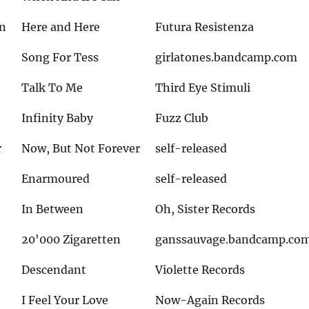
n
Here and Here
Futura Resistenza
Song For Tess
girlatones.bandcamp.com
Talk To Me
Third Eye Stimuli
Infinity Baby
Fuzz Club
r
Now, But Not Forever
self-released
Enarmoured
self-released
In Between
Oh, Sister Records
20'000 Zigaretten
ganssauvage.bandcamp.co
Descendant
Violette Records
I Feel Your Love
Now-Again Records