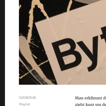
Veröffentlicht
02/08/2026
Man erklimmt de
am
Kategorien
Playlist
zieht kurz vor d