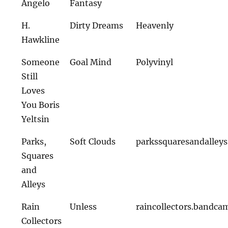
Angelo
Fantasy
H.
Dirty Dreams
Heavenly
Hawkline
Someone
Goal Mind
Polyvinyl
Still
Loves
You Boris
Yeltsin
Parks,
Soft Clouds
parkssquaresandalley
Squares
and
Alleys
Rain
Unless
raincollectors.bandc
Collectors