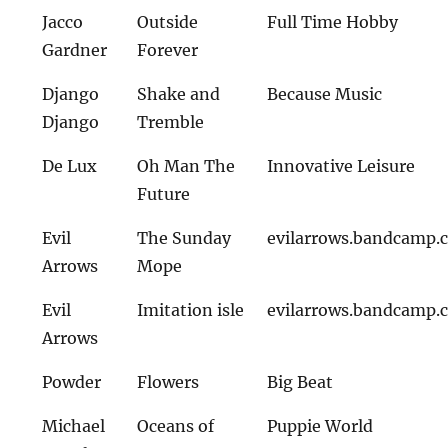
Jacco
Outside
Full Time Hobby
Gardner
Forever
Django
Shake and
Because Music
Django
Tremble
De Lux
Oh Man The
Innovative Leisure
Future
Evil
The Sunday
evilarrows.bandcamp.
Arrows
Mope
Evil
Imitation isle
evilarrows.bandcamp.
Arrows
Powder
Flowers
Big Beat
Michael
Oceans of
Puppie World