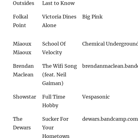
Outsides
Last to Know
Folkal
Victoria Dines
Big Pink
Point
Alone
Miaoux
School Of
Chemical Undergroun
Miaoux
Velocity
Brendan
The Wifi Song
brendanmaclean.ban
Maclean
(feat. Neil
Gaiman)
Showstar
Full Time
Vespasonic
Hobby
The
Sucker For
dewars.bandcamp.co
Dewars
Your
Hometown