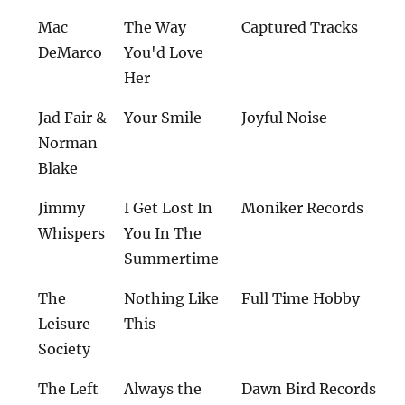
Mac
The Way
Captured Tracks
DeMarco
You'd Love
Her
Jad Fair &
Your Smile
Joyful Noise
Norman
Blake
Jimmy
I Get Lost In
Moniker Records
Whispers
You In The
Summertime
The
Nothing Like
Full Time Hobby
Leisure
This
Society
The Left
Always the
Dawn Bird Records