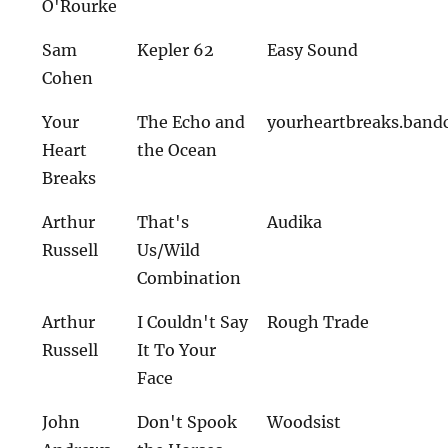
O'Rourke
Sam
Kepler 62
Easy Sound
Cohen
Your
The Echo and
yourheartbreaks.ban
Heart
the Ocean
Breaks
Arthur
That's
Audika
Russell
Us/Wild
Combination
Arthur
I Couldn't Say
Rough Trade
Russell
It To Your
Face
John
Don't Spook
Woodsist