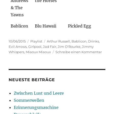
Andrews
the Horses
& The
Yawns
Bablicon
Blu Hawaii
Pickled Egg
Veröffentlicht
Kategorien
Schlagwörter
10/06/2015
Playlist
Arthur Russell
,
Bablicon
,
Drinks
,
am
Evil Arrows
,
Girlpool
,
Jad Fair
,
Jim O'Rourke
,
Jimmy
zu
Whispers
,
Miaoux Miaoux
Schreibe einen Kommentar
Playlist
10.06.2
NEUESTE BEITRÄGE
Zwischen Lust und Leere
Sommerwellen
Erinnerungsmaschine