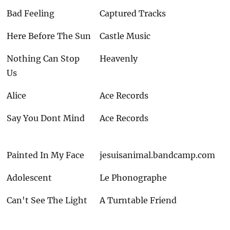
Bad Feeling
Captured Tracks
Here Before The Sun
Castle Music
Nothing Can Stop
Heavenly
Us
Alice
Ace Records
Say You Dont Mind
Ace Records
Painted In My Face
jesuisanimal.bandcamp.com
Adolescent
Le Phonographe
Can't See The Light
A Turntable Friend