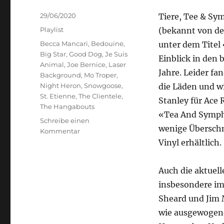
Veröffentlicht
29/06/2020
Tiere, Tee & Sy
am
Kategorien
Playlist
(bekannt von der
Schlagwörter
Becca Mancari
,
Bedouine
,
unter dem Titel
Big Star
,
Good Dog
,
Je Suis
Einblick in den 
Animal
,
Joe Bernice
,
Laser
Jahre. Leider f
Background
,
Mo Troper
,
Night Heron
,
Snowgoose
,
die Läden und w
St. Etienne
,
The Clientele
,
Stanley für Ace 
The Hangabouts
«Tea And Symph
Schreibe einen
wenige Überschn
zu
Kommentar
Tiere,
Vinyl erhältlich.
Tee
&
Auch die aktuell
Symphonie
insbesondere im
Sheard und Jim 
wie ausgewogen