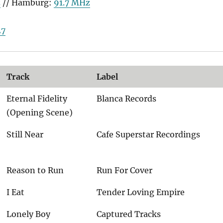
z
// Hamburg:
91.7 MHz
27
Track
Label
Eternal Fidelity
Blanca Records
(Opening Scene)
Still Near
Cafe Superstar Recordings
Reason to Run
Run For Cover
I Eat
Tender Loving Empire
Lonely Boy
Captured Tracks