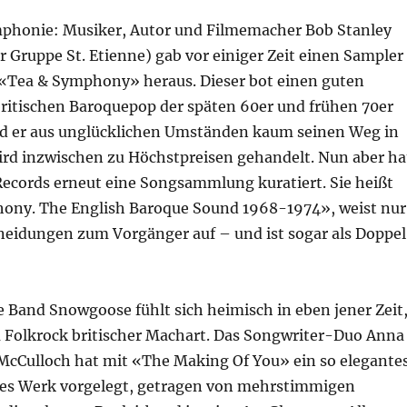
mphonie: Musiker, Autor und Filmemacher Bob Stanley
 Gruppe St. Etienne) gab vor einiger Zeit einen Sampler
 «Tea & Symphony» heraus. Dieser bot einen guten
britischen Baroquepop der späten 60er und frühen 70er
and er aus unglücklichen Umständen kaum seinen Weg in
ird inzwischen zu Höchstpreisen gehandelt. Nun aber ha
Records erneut eine Songsammlung kuratiert. Sie heißt
ony. The English Baroque Sound 1968-1974», weist nur
eidungen zum Vorgänger auf – und ist sogar als Doppe
e Band Snowgoose fühlt sich heimisch in eben jener Zeit
 Folkrock britischer Machart. Das Songwriter-Duo Anna
McCulloch hat mit «The Making Of You» ein so elegante
es Werk vorgelegt, getragen von mehrstimmigen