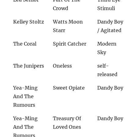
Crowd
Stimuli
Kelley Stoltz
Watts Moon
Dandy Boy
Starr
/ Agitated
The Coral
Spirit Catcher
Modern
Sky
The Junipers
Oneless
self-
released
Yea-Ming
Sweet Opiate
Dandy Boy
And The
Rumours
Yea-Ming
Treasury Of
Dandy Boy
And The
Loved Ones
Rumours