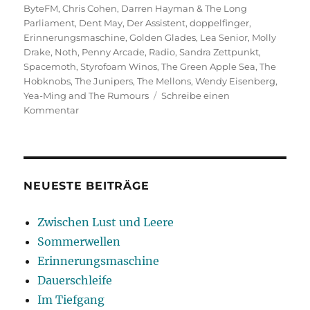
am
ByteFM
,
Chris Cohen
,
Darren Hayman & The Long
Parliament
,
Dent May
,
Der Assistent
,
doppelfinger
,
Erinnerungsmaschine
,
Golden Glades
,
Lea Senior
,
Molly
Drake
,
Noth
,
Penny Arcade
,
Radio
,
Sandra Zettpunkt
,
Spacemoth
,
Styrofoam Winos
,
The Green Apple Sea
,
The
Hobknobs
,
The Junipers
,
The Mellons
,
Wendy Eisenberg
,
Yea-Ming and The Rumours
Schreibe einen
zu
Kommentar
Erinnerungsmaschine
NEUESTE BEITRÄGE
Zwischen Lust und Leere
Sommerwellen
Erinnerungsmaschine
Dauerschleife
Im Tiefgang