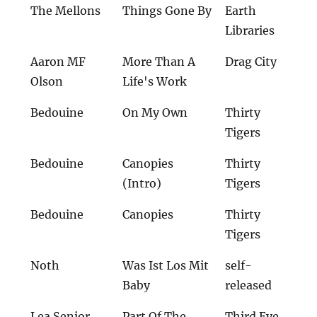
The Mellons
Things Gone By
Earth
Libraries
Aaron MF
More Than A
Drag City
Olson
Life's Work
Bedouine
On My Own
Thirty
Tigers
Bedouine
Canopies
Thirty
(Intro)
Tigers
Bedouine
Canopies
Thirty
Tigers
Noth
Was Ist Los Mit
self-
Baby
released
Lea Senior
Part Of The
Third Eye