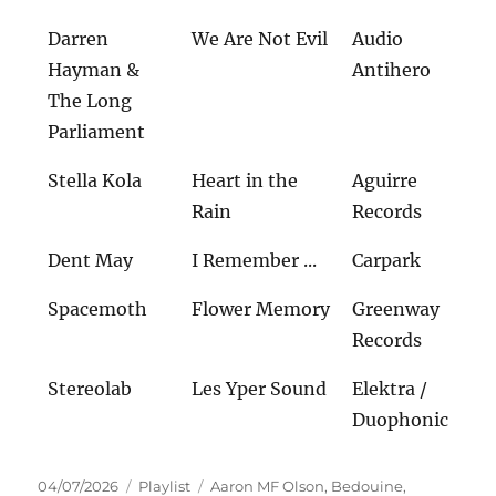
Darren
We Are Not Evil
Audio
Hayman &
Antihero
The Long
Parliament
Stella Kola
Heart in the
Aguirre
Rain
Records
Dent May
I Remember ...
Carpark
Spacemoth
Flower Memory
Greenway
Records
Stereolab
Les Yper Sound
Elektra /
Duophonic
Veröffentlicht
Kategorien
Schlagwörter
04/07/2026
Playlist
Aaron MF Olson
,
Bedouine
,