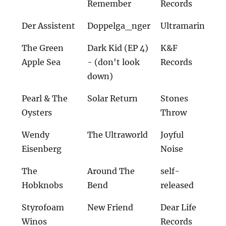
Remember
Records
Der Assistent
Doppelga_nger
Ultramarin
The Green
Dark Kid (EP 4)
K&F
Apple Sea
- (don't look
Records
down)
Pearl & The
Solar Return
Stones
Oysters
Throw
Wendy
The Ultraworld
Joyful
Eisenberg
Noise
The
Around The
self-
Hobknobs
Bend
released
Styrofoam
New Friend
Dear Life
Winos
Records