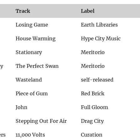
Track
Label
Losing Game
Earth Libraries
House Warming
Hype City Music
Stationary
Meritorio
ny
The Perfect Swan
Meritorio
Wasteland
self-released
Piece of Gum
Red Brick
John
Full Gloom
Stepping Out For Air
Drag City
rs
11,000 Volts
Curation