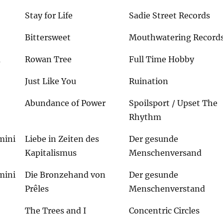
Stay for Life
Sadie Street Records
Bittersweet
Mouthwatering Record
m
Rowan Tree
Full Time Hobby
Just Like You
Ruination
Abundance of Power
Spoilsport / Upset The
Rhythm
mini
Liebe in Zeiten des
Der gesunde
Kapitalismus
Menschenversand
mini
Die Bronzehand von
Der gesunde
Prêles
Menschenverstand
The Trees and I
Concentric Circles