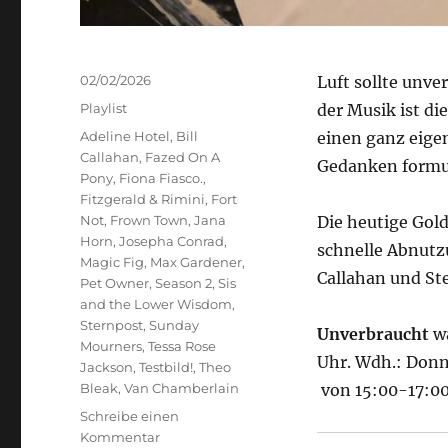
Veröffentlicht
02/02/2026
Luft sollte unve
am
Kategorien
Playlist
der Musik ist d
Schlagwörter
Adeline Hotel
,
Bill
einen ganz eigen
Callahan
,
Fazed On A
Gedanken formu
Pony
,
Fiona Fiasco.
,
Fitzgerald & Rimini
,
Fort
Not
,
Frown Town
,
Jana
Die heutige Gol
Horn
,
Josepha Conrad
,
schnelle Abnutz
Magic Fig
,
Max Gardener
,
Callahan und St
Pet Owner
,
Season 2
,
Sis
and the Lower Wisdom
,
Sternpost
,
Sunday
Unverbraucht
wa
Mourners
,
Tessa Rose
Uhr. Wdh.: Donn
Jackson
,
Testbild!
,
Theo
Bleak
,
Van Chamberlain
von 15:00-17:0
Schreibe einen
zu
Kommentar