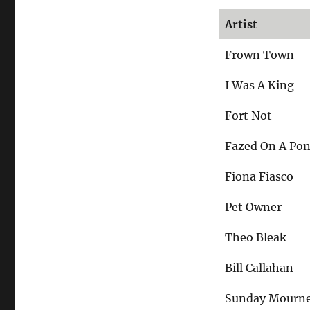
Unverbraucht
Artist
Frown Town
I Was A King
Fort Not
Fazed On A Po
Fiona Fiasco
Pet Owner
Theo Bleak
Bill Callahan
Sunday Mourne