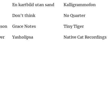
En kartbild utan sand
Kalligrammofon
Don't think
No Quarter
kson
Grace Notes
Tiny Tiger
wer
Yasholipsa
Native Cat Recordings