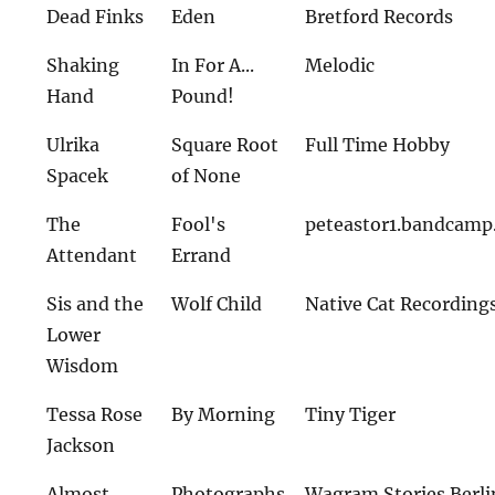
Dead Finks
Eden
Bretford Records
Shaking
In For A...
Melodic
Hand
Pound!
Ulrika
Square Root
Full Time Hobby
Spacek
of None
The
Fool's
peteastor1.bandcam
Attendant
Errand
Sis and the
Wolf Child
Native Cat Recording
Lower
Wisdom
Tessa Rose
By Morning
Tiny Tiger
Jackson
Almost
Photographs
Wagram Stories Berli