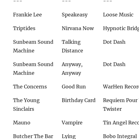
---
---
---
Frankie Lee
Speakeasy
Loose Music
Triptides
Nirvana Now
Hypnotic Brid
Sunbeam Sound
Talking
Dot Dash
Machine
Distance
Sunbeam Sound
Anyway,
Dot Dash
Machine
Anyway
The Concerns
Good Run
WarHen Recor
The Young
Birthday Card
Requiem Pour
Sinclairs
Twister
Mauno
Vampire
Tin Angel Rec
Butcher The Bar
Lying
Bobo Integral