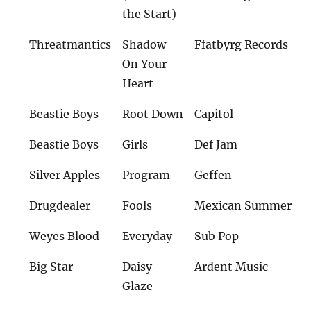
the Start)
Threatmantics
Shadow
Ffatbyrg Records
On Your
Heart
Beastie Boys
Root Down
Capitol
Beastie Boys
Girls
Def Jam
Silver Apples
Program
Geffen
Drugdealer
Fools
Mexican Summer
Weyes Blood
Everyday
Sub Pop
Big Star
Daisy
Ardent Music
Glaze