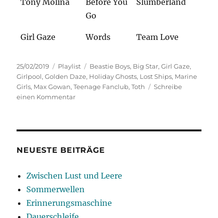
Tony Molina
Before You
Slumberland
Go
Girl Gaze
Words
Team Love
Veröffentlicht
Kategorien
Schlagwörter
25/02/2019
Playlist
Beastie Boys
,
Big Star
,
Girl Gaze
,
am
Girlpool
,
Golden Daze
,
Holiday Ghosts
,
Lost Ships
,
Marine
Girls
,
Max Gowan
,
Teenage Fanclub
,
Toth
Schreibe
zu
einen Kommentar
Boys
&
Girls
NEUESTE BEITRÄGE
Zwischen Lust und Leere
Sommerwellen
Erinnerungsmaschine
Dauerschleife