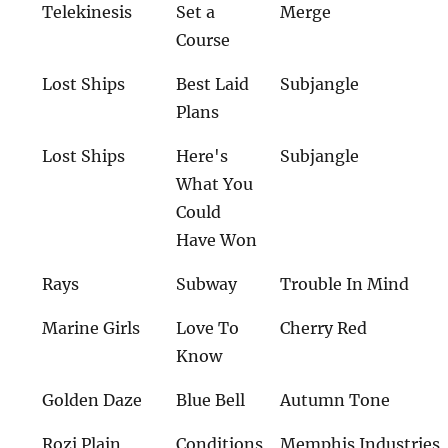
Telekinesis
Set a
Merge
Course
Lost Ships
Best Laid
Subjangle
Plans
Lost Ships
Here's
Subjangle
What You
Could
Have Won
Rays
Subway
Trouble In Mind
Marine Girls
Love To
Cherry Red
Know
Golden Daze
Blue Bell
Autumn Tone
Rozi Plain
Conditions
Memphis Industries