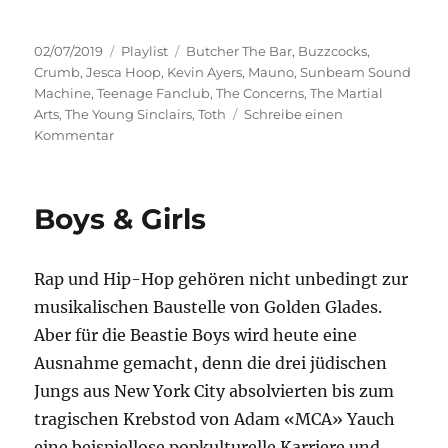
Veröffentlicht
Kategorien
Schlagwörter
02/07/2019
Playlist
Butcher The Bar
,
Buzzcocks
,
am
Crumb
,
Jesca Hoop
,
Kevin Ayers
,
Mauno
,
Sunbeam Sound
Machine
,
Teenage Fanclub
,
The Concerns
,
The Martial
Arts
,
The Young Sinclairs
,
Toth
Schreibe einen
zu
Kommentar
Viele
Feelings
Boys & Girls
Rap und Hip-Hop gehören nicht unbedingt zur
musikalischen Baustelle von Golden Glades.
Aber für die Beastie Boys wird heute eine
Ausnahme gemacht, denn die drei jüdischen
Jungs aus New York City absolvierten bis zum
tragischen Krebstod von Adam «MCA» Yauch
eine beispiellose popkulturelle Karriere und