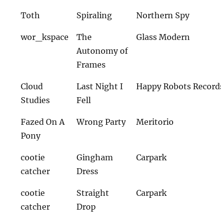
Toth
Spiraling
Northern Spy
wor_kspace
The
Glass Modern
Autonomy of
Frames
Cloud
Last Night I
Happy Robots Record
Studies
Fell
Fazed On A
Wrong Party
Meritorio
Pony
cootie
Gingham
Carpark
catcher
Dress
cootie
Straight
Carpark
catcher
Drop