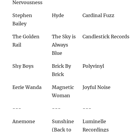
Nervousness
Stephen
Hyde
Cardinal Fuzz
Bailey
The Golden
The Sky is
Candlestick Records
Rail
Always
Blue
Shy Boys
Brick By
Polyvinyl
Brick
Eerie Wanda
Magnetic
Joyful Noise
Woman
---
---
---
Anemone
Sunshine
Luminelle
(Back to
Recordings