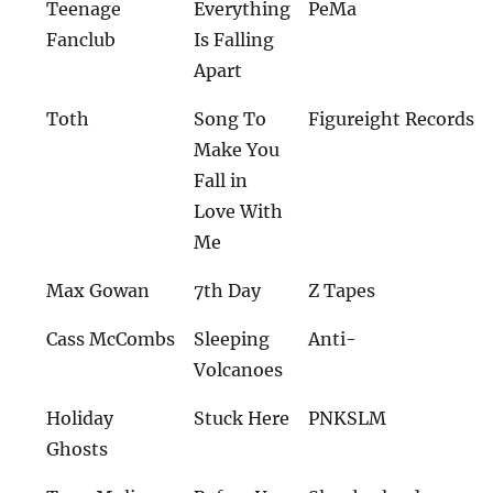
Teenage
Everything
PeMa
Fanclub
Is Falling
Apart
Toth
Song To
Figureight Records
Make You
Fall in
Love With
Me
Max Gowan
7th Day
Z Tapes
Cass McCombs
Sleeping
Anti-
Volcanoes
Holiday
Stuck Here
PNKSLM
Ghosts