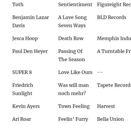
Toth
Sentientiment
Figureight Re
Benjamin Lazar
A Love Song
BLD Records
Davis
Seven Ways
Jesca Hoop
Death Row
Memphis Indu
Paul Den Heyer
Passing Of
A Turntable F
The Season
SUPER 8
Love Like Ours
--
Friedrich
Was will man
Tapete Record
Sunlight
noch mehr?
Kevin Ayers
Town Feeling
Harvest
Ari Roar
Feelin' Furry
Bella Union