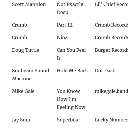
Scott Mannion
Not Exactly
Lil' Chief Reco
Deep
Crumb
Part III
Crumb Record
Crumb
Nina
Crumb Record
Doug Tuttle
Can You Feel
Burger Record
It
Sunbeam Sound
Hold Me Back
Dot Dash
Machine
Mike Gale
You Know
mikegale.ban
How I'm
Feeling Now
Jay Som
Superbike
Lucky Numbe