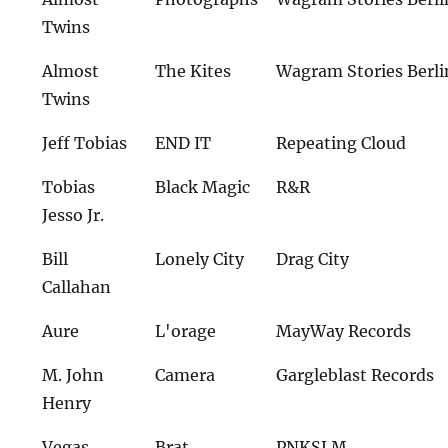
Twins
Almost
The Kites
Wagram Stories Berli
Twins
Jeff Tobias
END IT
Repeating Cloud
Tobias
Black Magic
R&R
Jesso Jr.
Bill
Lonely City
Drag City
Callahan
Aure
L'orage
MayWay Records
M. John
Camera
Gargleblast Records
Henry
Vegas
Brat
PNKSLM