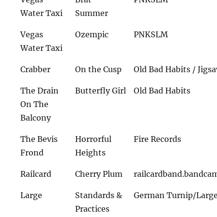
Water Taxi
Summer
Vegas
Ozempic
PNKSLM
Water Taxi
Crabber
On the Cusp
Old Bad Habits / Jigs
The Drain
Butterfly Girl
Old Bad Habits
On The
Balcony
The Bevis
Horrorful
Fire Records
Frond
Heights
Railcard
Cherry Plum
railcardband.bandca
Large
Standards &
German Turnip/Large
Practices