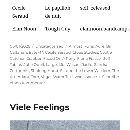
Cecile
Le papillon
self-released
Seraud
de nuit
Elan Noon
Tough Guy
elannoon.bandcamp
Veröffentlicht
Kategorien
Schlagwörter
06/01/2026
Uncategorized
Almost Twins
,
Aure
,
Bill
am
Callahan
,
ByteFM
,
Cécile Seraud
,
Clous Studies
,
Cootie
Catcher
,
Crabber
,
Fazed On A Pony
,
Fiona Fiasco.
,
Jeff
Tobias
,
Julie Odell
,
Large
,
Mia Wilson
,
Radio
,
Sandra
Zettpunkt
,
Shaking Hand
,
Sis and the Lower Wisdom
,
The
Attendant
,
Toth
,
Vegas Water Taxi
,
wor_kspace
Schreibe
zu
einen Kommentar
Funkelnagelneu
Viele Feelings