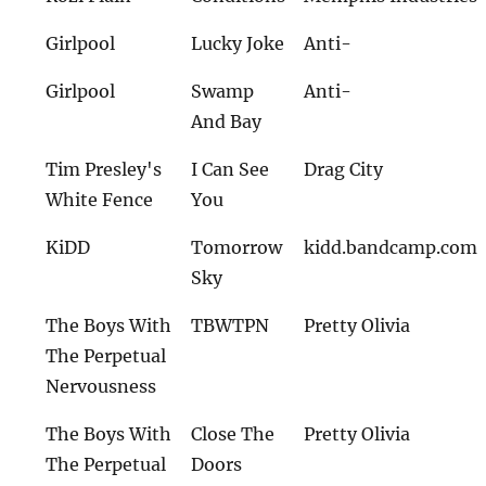
Girlpool
Lucky Joke
Anti-
Girlpool
Swamp
Anti-
And Bay
Tim Presley's
I Can See
Drag City
White Fence
You
KiDD
Tomorrow
kidd.bandcamp.com
Sky
The Boys With
TBWTPN
Pretty Olivia
The Perpetual
Nervousness
The Boys With
Close The
Pretty Olivia
The Perpetual
Doors