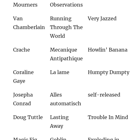
Mourners
Observations
Van
Running
Very Jazzed
Chamberlain
Through The
World
Crache
Mecanique
Howlin' Banana
Antipathique
Coraline
La lame
Humpty Dumpty
Gaye
Josepha
Alles
self-released
Conrad
automatisch
Doug Tuttle
Lasting
Trouble In Mind
Away
Magic Fig
Goblin
Exploding in