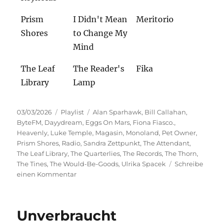
Prism
I Didn't Mean
Meritorio
Shores
to Change My
Mind
The Leaf
The Reader's
Fika
Library
Lamp
Veröffentlicht
Kategorien
Schlagwörter
03/03/2026
Playlist
Alan Sparhawk
,
Bill Callahan
,
am
ByteFM
,
Dayydream
,
Eggs On Mars
,
Fiona Fiasco.
,
Heavenly
,
Luke Temple
,
Magasin
,
Monoland
,
Pet Owner
,
Prism Shores
,
Radio
,
Sandra Zettpunkt
,
The Attendant
,
The Leaf Library
,
The Quarterlies
,
The Records
,
The Thorn
,
The Tines
,
The Would-Be-Goods
,
Ulrika Spacek
Schreibe
zu
einen Kommentar
Galopp
&
Gier
Unverbraucht