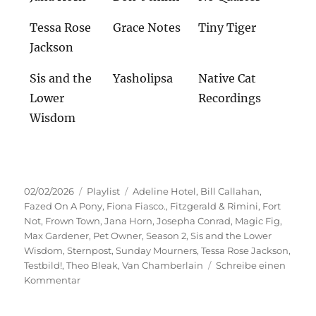
Tessa Rose
Grace Notes
Tiny Tiger
Jackson
Sis and the
Yasholipsa
Native Cat
Lower
Recordings
Wisdom
Veröffentlicht
Kategorien
Schlagwörter
02/02/2026
Playlist
Adeline Hotel
,
Bill Callahan
,
am
Fazed On A Pony
,
Fiona Fiasco.
,
Fitzgerald & Rimini
,
Fort
Not
,
Frown Town
,
Jana Horn
,
Josepha Conrad
,
Magic Fig
,
Max Gardener
,
Pet Owner
,
Season 2
,
Sis and the Lower
Wisdom
,
Sternpost
,
Sunday Mourners
,
Tessa Rose Jackson
,
Testbild!
,
Theo Bleak
,
Van Chamberlain
Schreibe einen
zu
Kommentar
Unverbraucht