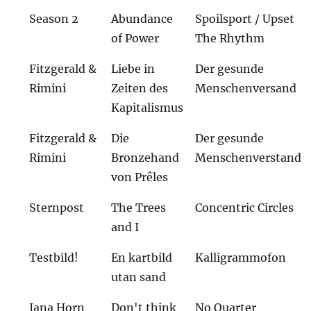
Season 2
Abundance
Spoilsport / Upset
of Power
The Rhythm
Fitzgerald &
Liebe in
Der gesunde
Rimini
Zeiten des
Menschenversand
Kapitalismus
Fitzgerald &
Die
Der gesunde
Rimini
Bronzehand
Menschenverstand
von Prêles
Sternpost
The Trees
Concentric Circles
and I
Testbild!
En kartbild
Kalligrammofon
utan sand
Jana Horn
Don't think
No Quarter