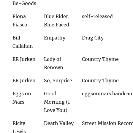
Be-Goods
Fiona
Blue Rider,
self-released
Fiasco
Blue Faced
Bill
Empathy
Drag City
Callahan
ER Jurken
Lady of
Country Thyme
Renown
ER Jurken
So, Surprise
Country Thyme
Eggs on
Good
eggsonmars.bandca
Mars
Morning (I
Love You)
Ricky
Death Valley
Street Mission Recor
Lewis