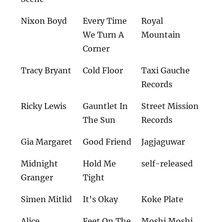
Nixon Boyd
Every Time
Royal
We Turn A
Mountain
Corner
Tracy Bryant
Cold Floor
Taxi Gauche
Records
Ricky Lewis
Gauntlet In
Street Mission
The Sun
Records
Gia Margaret
Good Friend
Jagjaguwar
Midnight
Hold Me
self-released
Granger
Tight
Simen Mitlid
It's Okay
Koke Plate
Alice
Feet On The
Moshi Moshi