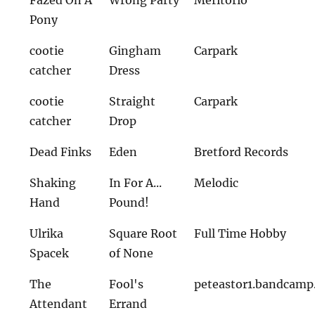
Pony
cootie
Gingham
Carpark
catcher
Dress
cootie
Straight
Carpark
catcher
Drop
Dead Finks
Eden
Bretford Records
Shaking
In For A...
Melodic
Hand
Pound!
Ulrika
Square Root
Full Time Hobby
Spacek
of None
The
Fool's
peteastor1.bandcam
Attendant
Errand