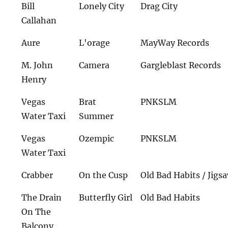
Bill
Lonely City
Drag City
Callahan
Aure
L'orage
MayWay Records
M. John
Camera
Gargleblast Records
Henry
Vegas
Brat
PNKSLM
Water Taxi
Summer
Vegas
Ozempic
PNKSLM
Water Taxi
Crabber
On the Cusp
Old Bad Habits / Jigs
The Drain
Butterfly Girl
Old Bad Habits
On The
Balcony