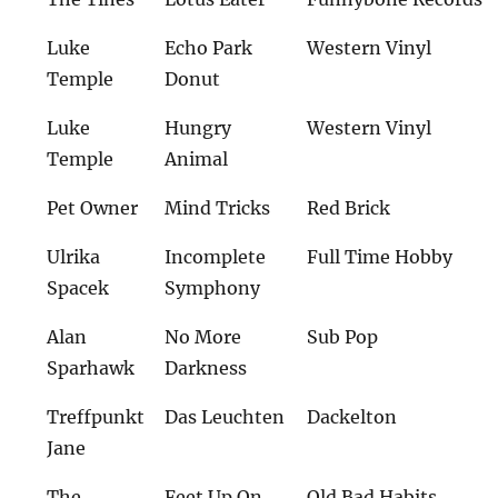
Luke
Echo Park
Western Vinyl
Temple
Donut
Luke
Hungry
Western Vinyl
Temple
Animal
Pet Owner
Mind Tricks
Red Brick
Ulrika
Incomplete
Full Time Hobby
Spacek
Symphony
Alan
No More
Sub Pop
Sparhawk
Darkness
Treffpunkt
Das Leuchten
Dackelton
Jane
The
Feet Up On
Old Bad Habits