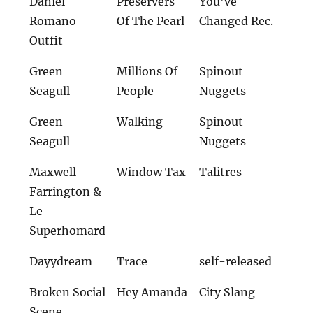
Daniel
Preservers
You've
Romano
Of The Pearl
Changed Rec.
Outfit
Green
Millions Of
Spinout
Seagull
People
Nuggets
Green
Walking
Spinout
Seagull
Nuggets
Maxwell
Window Tax
Talitres
Farrington &
Le
Superhomard
Dayydream
Trace
self-released
Broken Social
Hey Amanda
City Slang
Scene