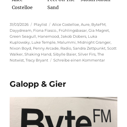
Costelloe
Sand
Veröffentlicht
Kategorien
Schlagwörter
31/03/2026
Playlist
Alice Costelloe
,
Aure
,
ByteFM
,
am
Dayydream
,
Fiona Fiasco.
,
Frühlingsbasar
,
Gia Magret
,
Green Seagull
,
Hanemood
,
Jakob Dobers
,
Luka
Kuplowsky
,
Luke Temple
,
Malummi
,
Midnight Granger
,
Nixon Boyd
,
Penny Arcade
,
Radio
,
Sandra Zettpunkt
,
Scott
Walker
,
Shaking Hand
,
Sibylle Baier
,
Silver Firs
,
The
zu
Notwist
,
Tracy Bryant
Schreibe einen Kommentar
Frühlingsba
Galopp & Gier