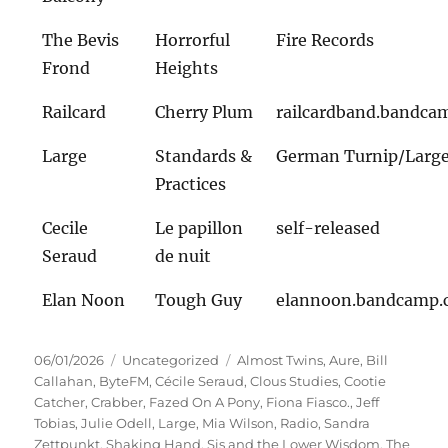
The Bevis
Horrorful
Fire Records
Frond
Heights
Railcard
Cherry Plum
railcardband.bandca
Large
Standards &
German Turnip/Large
Practices
Cecile
Le papillon
self-released
Seraud
de nuit
Elan Noon
Tough Guy
elannoon.bandcamp
Veröffentlicht
Kategorien
Schlagwörter
06/01/2026
Uncategorized
Almost Twins
,
Aure
,
Bill
am
Callahan
,
ByteFM
,
Cécile Seraud
,
Clous Studies
,
Cootie
Catcher
,
Crabber
,
Fazed On A Pony
,
Fiona Fiasco.
,
Jeff
Tobias
,
Julie Odell
,
Large
,
Mia Wilson
,
Radio
,
Sandra
Zettpunkt
,
Shaking Hand
,
Sis and the Lower Wisdom
,
The