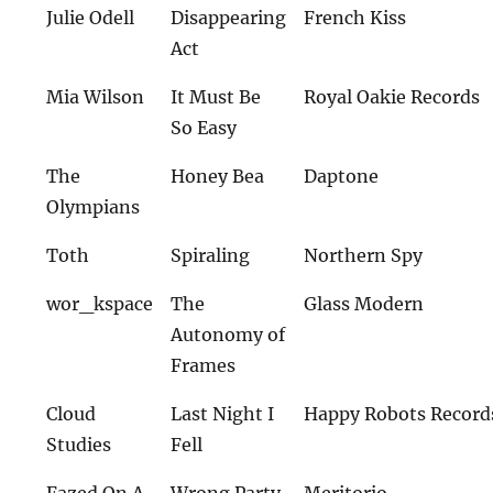
Julie Odell
Disappearing
French Kiss
Act
Mia Wilson
It Must Be
Royal Oakie Records
So Easy
The
Honey Bea
Daptone
Olympians
Toth
Spiraling
Northern Spy
wor_kspace
The
Glass Modern
Autonomy of
Frames
Cloud
Last Night I
Happy Robots Record
Studies
Fell
Fazed On A
Wrong Party
Meritorio