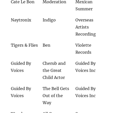
Cate Le Bon
Moderation
Mexican
Summer
Naytronix
Indigo
Overseas
Artists
Recording
Tigers & Flies
Ben
Violette
Records
Guided By
Cherub and
Guided By
Voices
the Great
Voices Inc
Child Actor
Guided By
The Bell Gets
Guided By
Voices
Out of the
Voices Inc
Way