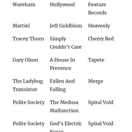
Wareham
Hollywood
Feature
Records
Mattiel
Jeff Goldblum
Heavenly
Tracey Thorn
Simply
Cherry Red
Couldn't Care
Gary Olson
A House In
Tapete
Provence
The Ladybug
Fallen And
Merge
Transistor
Falling
Polite Society
The Medusa
Spiral Void
Malfunction
Polite Society
God's Electric
Spiral Void
Fence