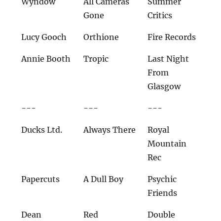
Wyndow
All Cameras
Summer
Gone
Critics
Lucy Gooch
Orthione
Fire Records
Annie Booth
Tropic
Last Night
From
Glasgow
---
---
---
Ducks Ltd.
Always There
Royal
Mountain
Rec
Papercuts
A Dull Boy
Psychic
Friends
Dean
Red
Double