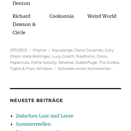
Denton
Richard
Cooksonia
Weird World
Dawson &
Circle
Veröffentlicht
Kategorien
Schlagwörter
27/11/2021
Playlist
Aquaserge
,
Dana Gavanski
,
Gary
am
Olson
,
Kate Bollinger
,
Lucy Gooch
,
Naytronix
,
Ovlov
,
Papercuts
,
Polite Society
,
Raveloe
,
Subterfuge
,
The Dodos
,
zu
Tigers & Flies
,
Window
Schreibe einen Kommentar
Zeitverge
NEUESTE BEITRÄGE
Zwischen Lust und Leere
Sommerwellen