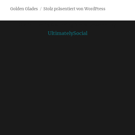
Golden Glades
Stolz präsentiert von WordPress
Social media & sharing icons powered by
UltimatelySocial