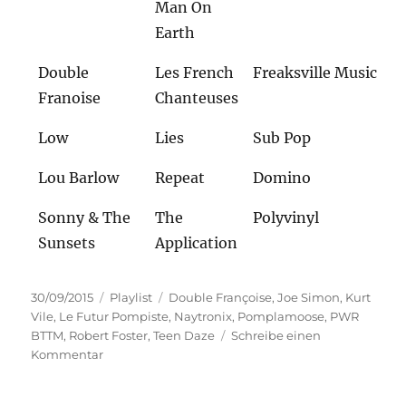
Man On
Earth
Double
Les French
Freaksville Music
Franoise
Chanteuses
Low
Lies
Sub Pop
Lou Barlow
Repeat
Domino
Sonny & The
The
Polyvinyl
Sunsets
Application
Veröffentlicht
Kategorien
Schlagwörter
30/09/2015
Playlist
Double Françoise
,
Joe Simon
,
Kurt
am
Vile
,
Le Futur Pompiste
,
Naytronix
,
Pomplamoose
,
PWR
BTTM
,
Robert Foster
,
Teen Daze
Schreibe einen
zu
Kommentar
Playlist
30.09.2015