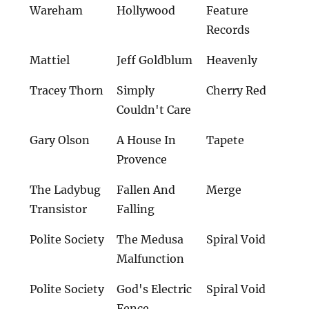
Wareham
Hollywood
Feature
Records
Mattiel
Jeff Goldblum
Heavenly
Tracey Thorn
Simply
Cherry Red
Couldn't Care
Gary Olson
A House In
Tapete
Provence
The Ladybug
Fallen And
Merge
Transistor
Falling
Polite Society
The Medusa
Spiral Void
Malfunction
Polite Society
God's Electric
Spiral Void
Fence