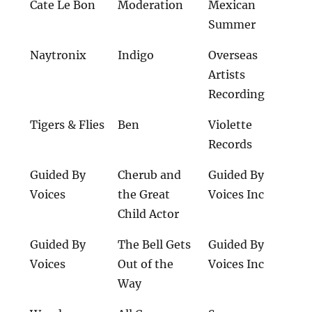
Cate Le Bon
Moderation
Mexican
Summer
Naytronix
Indigo
Overseas
Artists
Recording
Tigers & Flies
Ben
Violette
Records
Guided By
Cherub and
Guided By
Voices
the Great
Voices Inc
Child Actor
Guided By
The Bell Gets
Guided By
Voices
Out of the
Voices Inc
Way