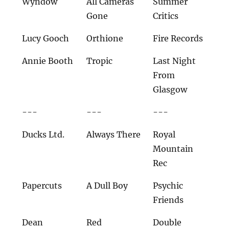
Wyndow
All Cameras
Summer
Gone
Critics
Lucy Gooch
Orthione
Fire Records
Annie Booth
Tropic
Last Night
From
Glasgow
---
---
---
Ducks Ltd.
Always There
Royal
Mountain
Rec
Papercuts
A Dull Boy
Psychic
Friends
Dean
Red
Double