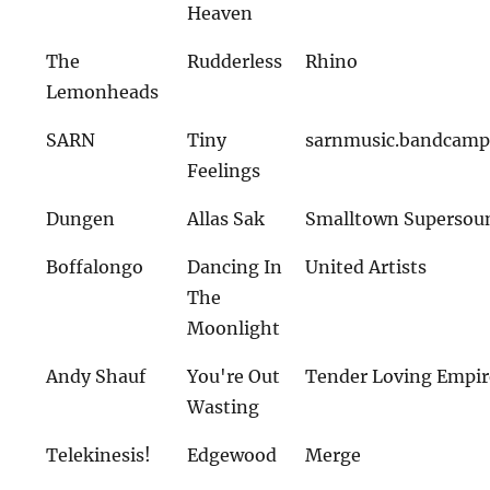
Heaven
The
Rudderless
Rhino
Lemonheads
SARN
Tiny
sarnmusic.bandcam
Feelings
Dungen
Allas Sak
Smalltown Supersou
Boffalongo
Dancing In
United Artists
The
Moonlight
Andy Shauf
You're Out
Tender Loving Empir
Wasting
Telekinesis!
Edgewood
Merge