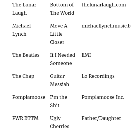
The Lunar
Bottom of
thelunarlaugh.com
Laugh
The World
Michael
Move A
michaellynchmusic.
Lynch
Little
Closer
The Beatles
If I Needed
EMI
Someone
The Chap
Guitar
Lo Recordings
Messiah
Pomplamoose
I'm the
Pomplamoose Inc.
Shit
PWR BTTM
Ugly
Father/Daughter
Cherries