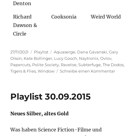
Denton
Richard
Cooksonia
Weird World
Dawson &
Circle
Veröffentlicht
Kategorien
Schlagwörter
27/11/2021
Playlist
Aquaserge
,
Dana Gavanski
,
Gary
am
Olson
,
Kate Bollinger
,
Lucy Gooch
,
Naytronix
,
Ovlov
,
Papercuts
,
Polite Society
,
Raveloe
,
Subterfuge
,
The Dodos
,
zu
Tigers & Flies
,
Window
Schreibe einen Kommentar
Zeitverge
Playlist 30.09.2015
Neues Silber, altes Gold
Was haben Science Fiction-Filme und