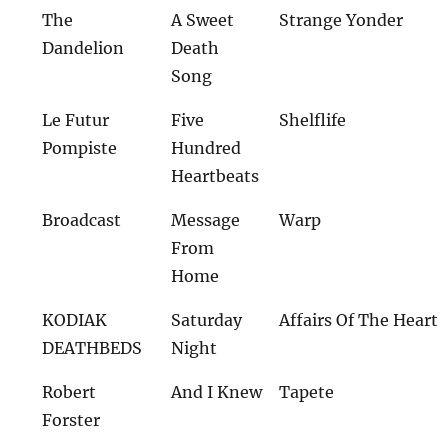
The
A Sweet
Strange Yonder
Dandelion
Death
Song
Le Futur
Five
Shelflife
Pompiste
Hundred
Heartbeats
Broadcast
Message
Warp
From
Home
KODIAK
Saturday
Affairs Of The Heart
DEATHBEDS
Night
Robert
And I Knew
Tapete
Forster