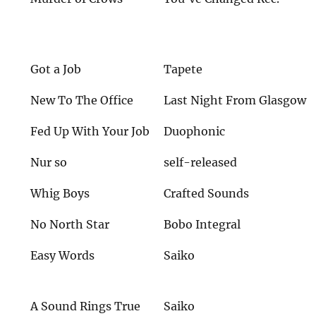
Got a Job
Tapete
New To The Office
Last Night From Glasgow
Fed Up With Your Job
Duophonic
Nur so
self-released
Whig Boys
Crafted Sounds
No North Star
Bobo Integral
Easy Words
Saiko
A Sound Rings True
Saiko