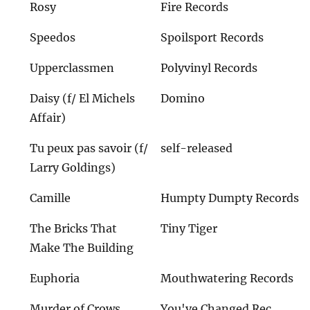
Rosy
Fire Records
Speedos
Spoilsport Records
Upperclassmen
Polyvinyl Records
Daisy (f/ El Michels
Domino
Affair)
Tu peux pas savoir (f/
self-released
Larry Goldings)
Camille
Humpty Dumpty Records
The Bricks That
Tiny Tiger
Make The Building
Euphoria
Mouthwatering Records
Murder of Crows
You've Changed Rec.