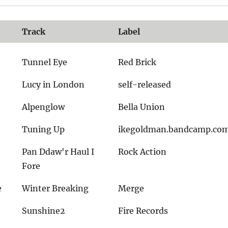
Track
Label
Tunnel Eye
Red Brick
Lucy in London
self-released
Alpenglow
Bella Union
Tuning Up
ikegoldman.bandcamp.co
Pan Ddaw'r Haul I
Rock Action
Fore
e
Winter Breaking
Merge
Sunshine2
Fire Records