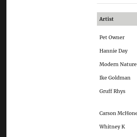
Rein
in
die
Artist
Bubble
Pet Owner
Hannie Day
Modern Nature
Ike Goldman
Gruff Rhys
Carson McHon
Whitney K