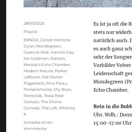
Veröffentlicht
28/09/2025
Es ist ja oft di
am
Kategorien
Playlist
stets nur widerh
Schlagwörter
BRNDA
,
Carson McHone
,
natürlich auch.
Dylan Mondegreen
,
es auch ganz sc
Garance Midi
,
Hannie Day
,
sehr der Songwr
Ike Goldman
,
Kratzen
,
Melody's Echo Chamber
,
Vorbilder Velvet
Modern Nature
,
Parker
Leidenschaft ge
Leftlover
,
Pet Owner
,
Mondegreen (Pr
Piggietails
,
Pina Palau
,
Pomplamoose
,
Shy Boys
,
Echo Chamber.
Stereolab
,
Tessa Rose
Jackson
,
The Divine
Rein in die Bubb
Comedy
,
The Loft
,
Whitney
K
Uhr. Wdh.: Donn
Schreibe einen
15:00-17:00 Uhr
zu
Kommentar