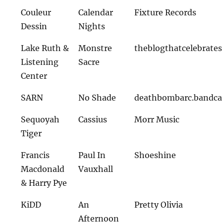
Couleur
Calendar
Fixture Records
Dessin
Nights
Lake Ruth &
Monstre
theblogthatcelebrate
Listening
Sacre
Center
SARN
No Shade
deathbombarc.bandc
Sequoyah
Cassius
Morr Music
Tiger
Francis
Paul In
Shoeshine
Macdonald
Vauxhall
& Harry Pye
KiDD
An
Pretty Olivia
Afternoon