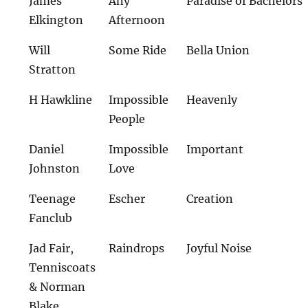
James
Any
Paradise of Bachelors
Elkington
Afternoon
Will
Some Ride
Bella Union
Stratton
H Hawkline
Impossible
Heavenly
People
Daniel
Impossible
Important
Johnston
Love
Teenage
Escher
Creation
Fanclub
Jad Fair,
Raindrops
Joyful Noise
Tenniscoats
& Norman
Blake