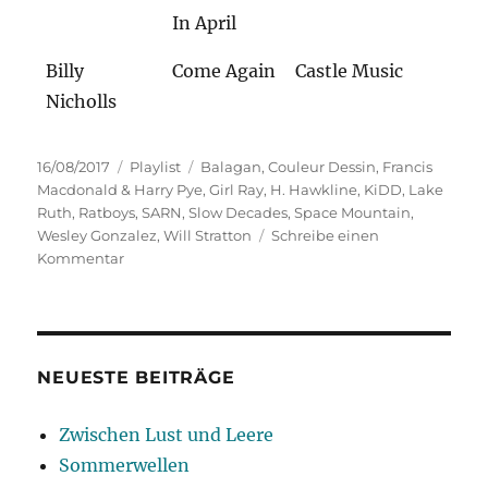
In April
Billy
Come Again
Castle Music
Nicholls
Veröffentlicht
Kategorien
Schlagwörter
16/08/2017
Playlist
Balagan
,
Couleur Dessin
,
Francis
am
Macdonald & Harry Pye
,
Girl Ray
,
H. Hawkline
,
KiDD
,
Lake
Ruth
,
Ratboys
,
SARN
,
Slow Decades
,
Space Mountain
,
Wesley Gonzalez
,
Will Stratton
Schreibe einen
zu
Kommentar
Learning
by
Doing
NEUESTE BEITRÄGE
Zwischen Lust und Leere
Sommerwellen