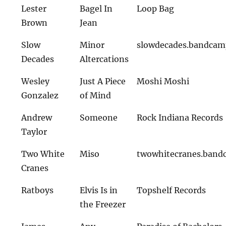
Lester
Bagel In
Loop Bag
Brown
Jean
Slow
Minor
slowdecades.bandca
Decades
Altercations
Wesley
Just A Piece
Moshi Moshi
Gonzalez
of Mind
Andrew
Someone
Rock Indiana Records
Taylor
Two White
Miso
twowhitecranes.ban
Cranes
Ratboys
Elvis Is in
Topshelf Records
the Freezer