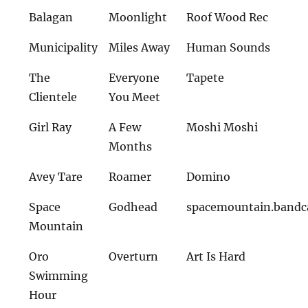
Balagan
Moonlight
Roof Wood Rec
Municipality
Miles Away
Human Sounds
The
Everyone
Tapete
Clientele
You Meet
Girl Ray
A Few
Moshi Moshi
Months
Avey Tare
Roamer
Domino
Space
Godhead
spacemountain.band
Mountain
Oro
Overturn
Art Is Hard
Swimming
Hour