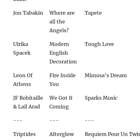
Jon Tabakin
Where are
Tapete
all the
Angels?
Ulrika
Modern
Tough Love
Spacek
English
Decoration
Leon Of
Fire Inside
Mimosa's Dream
Athens
You
JF Robitaille
We Got It
Sparks Music
& Lail Arad
Coming
---
---
---
Triptides
Afterglow
Requiem Pour Un Twis