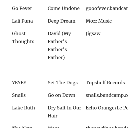
Go Fever
Come Undone
gooofever.bandc
Lali Puna
Deep Dream
Morr Music
Ghost
David (My
Jigsaw
Thoughts
Father's
Father's
Father)
---
---
---
YEYEY
Set The Dogs
Topshelf Records
Snails
Go on Down
snails.bandcamp.
Lake Ruth
Dry Salt In Our
Echo Orange/Le Po
Hair