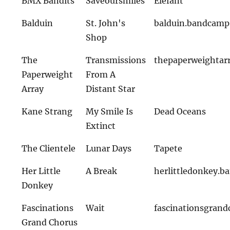
BMX Bandits
Saveoursmiles
Elefant
Balduin
St. John's
balduin.bandcam
Shop
The
Transmissions
thepaperweightar
Paperweight
From A
Array
Distant Star
Kane Strang
My Smile Is
Dead Oceans
Extinct
The Clientele
Lunar Days
Tapete
Her Little
A Break
herlittledonkey.
Donkey
Fascinations
Wait
fascinationsgran
Grand Chorus