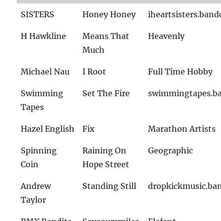
SISTERS
Honey Honey
iheartsisters.ban
H Hawkline
Means That
Heavenly
Much
Michael Nau
I Root
Full Time Hobby
Swimming
Set The Fire
swimmingtapes.b
Tapes
Hazel English
Fix
Marathon Artists
Spinning
Raining On
Geographic
Coin
Hope Street
Andrew
Standing Still
dropkickmusic.b
Taylor