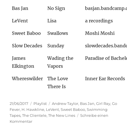
Bas Jan
No Sign
basjan.bandcamp
LeVent
Lisa
a recordings
Sweet Baboo
Swallows
Moshi Moshi
Slow Decades
Sunday
slowdecades.ban
James
Wading the
Paradise of Bachel
Elkington
Vapors
Whereswilder
The Love
Inner Ear Records
There Is
Veröffentlicht
Kategorien
Schlagwörter
21/06/2017
Playlist
Andrew Taylor
,
Bas Jan
,
Girl Ray
,
Go
am
Fever
,
H. Hawkline
,
LeVent
,
Sweet Baboo
,
Swimming
Tapes
,
The Clientele
,
The New Lines
Schreibe einen
zu
Kommentar