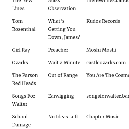
The New
Mass
thenewlines.ban
Lines
Observation
Tom
What's
Kudos Records
Rosenthal
Getting You
Down, James?
Girl Ray
Preacher
Moshi Moshi
Ozarks
Wait a Minute
castleozarks.com
The Parson
Out of Range
You Are The Cosm
Red Heads
Songs For
Earwigging
songsforwalter.b
Walter
School
No Ideas Left
Chapter Music
Damage