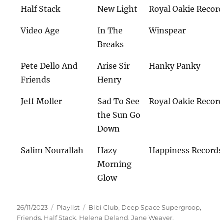
Half Stack
New Light
Royal Oakie Recor
Video Age
In The
Winspear
Breaks
Pete Dello And
Arise Sir
Hanky Panky
Friends
Henry
Jeff Moller
Sad To See
Royal Oakie Recor
the Sun Go
Down
Salim Nourallah
Hazy
Happiness Record
Morning
Glow
Veröffentlicht
Kategorien
Schlagwörter
26/11/2023
Playlist
Bibi Club
,
Deep Space Supergroop
,
am
Friends
,
Half Stack
,
Helena Deland
,
Jane Weaver
,