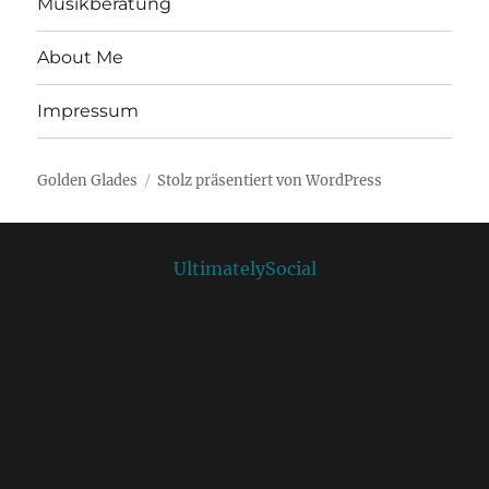
Musikberatung
About Me
Impressum
Golden Glades
Stolz präsentiert von WordPress
Social media & sharing icons powered by
UltimatelySocial