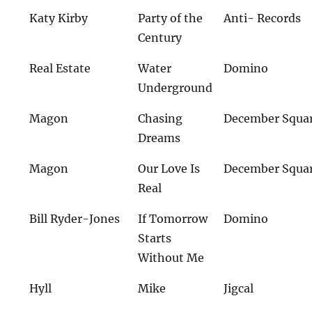
Katy Kirby
Party of the
Anti- Records
Century
Real Estate
Water
Domino
Underground
Magon
Chasing
December Squa
Dreams
Magon
Our Love Is
December Squa
Real
Bill Ryder-Jones
If Tomorrow
Domino
Starts
Without Me
Hyll
Mike
Jigcal