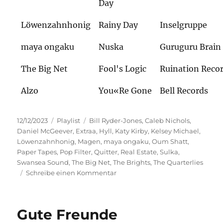
Day
Löwenzahnhonig
Rainy Day
Inselgruppe
maya ongaku
Nuska
Guruguru Brain
The Big Net
Fool's Logic
Ruination Recor
Alzo
You«Re Gone
Bell Records
Veröffentlicht
Kategorien
Schlagwörter
12/12/2023
Playlist
Bill Ryder-Jones
,
Caleb Nichols
,
am
Daniel McGeever
,
Extraa
,
Hyll
,
Katy Kirby
,
Kelsey Michael
,
Löwenzahnhonig
,
Magen
,
maya ongaku
,
Oum Shatt
,
Paper Tapes
,
Pop Filter
,
Quitter
,
Real Estate
,
Sulka
,
Swansea Sound
,
The Big Net
,
The Brights
,
The Quarterlies
zu
Schreibe einen Kommentar
Ohrenwärmer
Gute Freunde