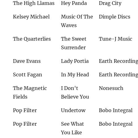
The High Llamas
Hey Panda
Drag City
Kelsey Michael
Music Of The
Dimple Discs
Waves
The Quarterlies
The Sweet
Tune-J Music
Surrender
Dave Evans
Lady Portia
Earth Recordin
Scott Fagan
In My Head
Earth Recordin
The Magnetic
I Don't
Nonesuch
Fields
Believe You
Pop Filter
Undertow
Bobo Integral
Pop Filter
See What
Bobo Integral
You Like