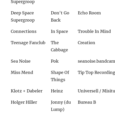
Supergroop
Deep Space
Don't Go
Echo Room
Supergroop
Back
Connections
In Space
Trouble In Mind
Teenage Fanclub
The
Creation
Cabbage
Sea Noise
Pok
seanoise.bandca
Miss Mend
Shape Of
Tip Top Recordin
Things
Klotz + Dabeler
Heinz
Universell / Misit
Holger Hiller
Jonny (du
Bureau B
Lump)