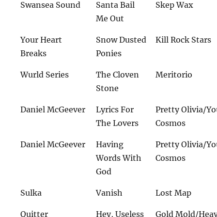
Swansea Sound
Santa Bail
Skep Wax
Me Out
Your Heart
Snow Dusted
Kill Rock Stars
Breaks
Ponies
Wurld Series
The Cloven
Meritorio
Stone
Daniel McGeever
Lyrics For
Pretty Olivia/Y
The Lovers
Cosmos
Daniel McGeever
Having
Pretty Olivia/Y
Words With
Cosmos
God
Sulka
Vanish
Lost Map
Quitter
Hey, Useless
Gold Mold/Hea