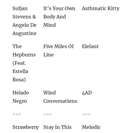
Sufjan
It's Your Own
Asthmatic Kitty
Stevens &
Body And
Angelo De
Mind
Augustine
The
Five Miles Of
Elefant
Hepburns
Line
(Feat.
Estella
Rosa)
Helado
Wind
4AD
Negro
Conversations
---
---
---
Strawberry
Stay In This
Melodic