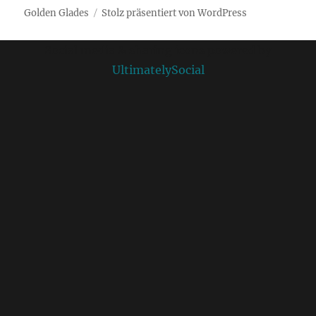
Golden Glades
Stolz präsentiert von WordPress
Social media & sharing icons powered by
UltimatelySocial