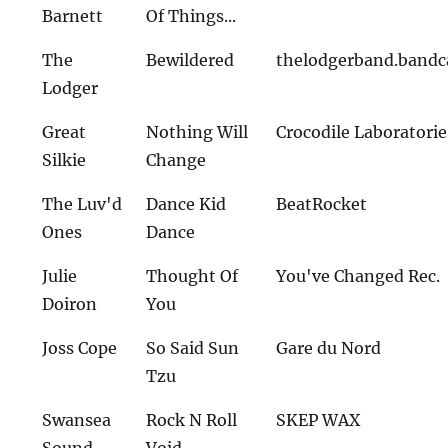
Barnett
Of Things...
The
Bewildered
thelodgerband.band
Lodger
Great
Nothing Will
Crocodile Laboratorie
Silkie
Change
The Luv'd
Dance Kid
BeatRocket
Ones
Dance
Julie
Thought Of
You've Changed Rec.
Doiron
You
Joss Cope
So Said Sun
Gare du Nord
Tzu
Swansea
Rock N Roll
SKEP WAX