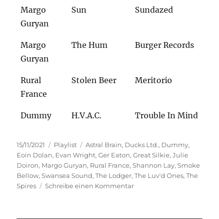
Margo
Sun
Sundazed
Guryan
Margo
The Hum
Burger Records
Guryan
Rural
Stolen Beer
Meritorio
France
Dummy
H.V.A.C.
Trouble In Mind
Veröffentlicht
Kategorien
Schlagwörter
15/11/2021
Playlist
Astral Brain
,
Ducks Ltd.
,
Dummy
,
am
Eoin Dolan
,
Evan Wright
,
Ger Eaton
,
Great Silkie
,
Julie
Doiron
,
Margo Guryan
,
Rural France
,
Shannon Lay
,
Smoke
Bellow
,
Swansea Sound
,
The Lodger
,
The Luv'd Ones
,
The
zu
Spires
Schreibe einen Kommentar
Genuss
Plus