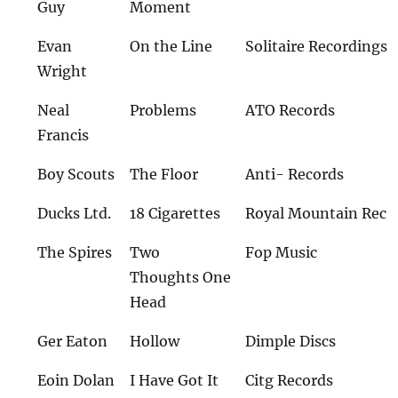
Guy
Moment
Evan
On the Line
Solitaire Recordings
Wright
Neal
Problems
ATO Records
Francis
Boy Scouts
The Floor
Anti- Records
Ducks Ltd.
18 Cigarettes
Royal Mountain Rec
The Spires
Two
Fop Music
Thoughts One
Head
Ger Eaton
Hollow
Dimple Discs
Eoin Dolan
I Have Got It
Citg Records