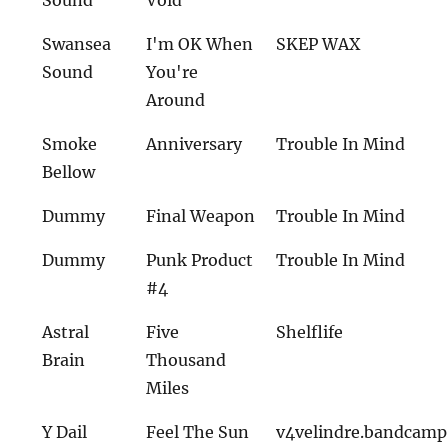
Sound
Void
Swansea
I'm OK When
SKEP WAX
Sound
You're
Around
Smoke
Anniversary
Trouble In Mind
Bellow
Dummy
Final Weapon
Trouble In Mind
Dummy
Punk Product
Trouble In Mind
#4
Astral
Five
Shelflife
Brain
Thousand
Miles
Y Dail
Feel The Sun
v4velindre.bandcam