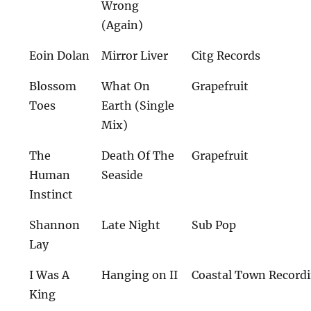
Wrong
(Again)
Eoin Dolan
Mirror Liver
Citg Records
Blossom
What On
Grapefruit
Toes
Earth (Single
Mix)
The
Death Of The
Grapefruit
Human
Seaside
Instinct
Shannon
Late Night
Sub Pop
Lay
I Was A
Hanging on II
Coastal Town Record
King