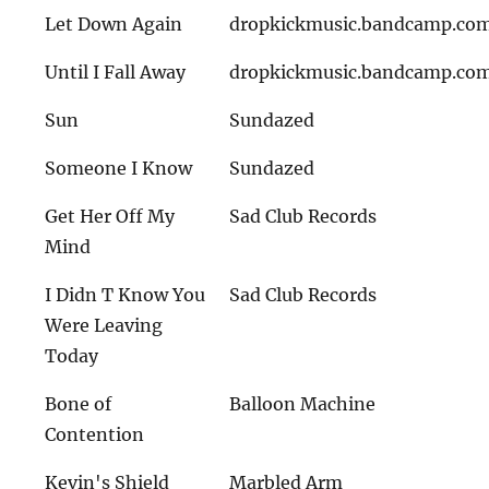
Let Down Again
dropkickmusic.bandcamp.co
Until I Fall Away
dropkickmusic.bandcamp.co
Sun
Sundazed
Someone I Know
Sundazed
Get Her Off My
Sad Club Records
Mind
I Didn T Know You
Sad Club Records
Were Leaving
Today
Bone of
Balloon Machine
Contention
Kevin's Shield
Marbled Arm