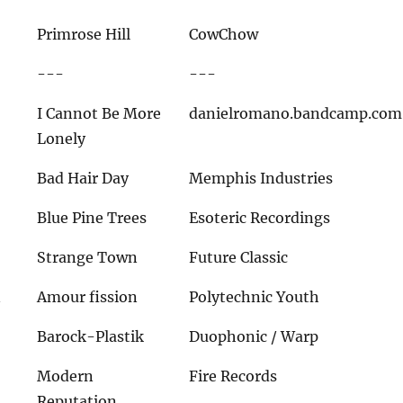
Primrose Hill
CowChow
---
---
I Cannot Be More
danielromano.bandcamp.com
Lonely
Bad Hair Day
Memphis Industries
Blue Pine Trees
Esoteric Recordings
Strange Town
Future Classic
n
Amour fission
Polytechnic Youth
Barock-Plastik
Duophonic / Warp
Modern
Fire Records
Reputation