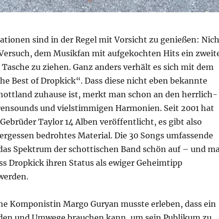
tionen sind in der Regel mit Vorsicht zu genießen: Nich
r Versuch, dem Musikfan mit aufgekochten Hits ein zweit
 Tasche zu ziehen. Ganz anders verhält es sich mit dem
e Best of Dropkick“. Dass diese nicht eben bekannte
hottland zuhause ist, merkt man schon an den herrlich-
rensounds und vielstimmigen Harmonien. Seit 2001 hat
Gebrüder Taylor 14 Alben veröffentlicht, es gibt also
ergessen bedrohtes Material. Die 30 Songs umfassende
das Spektrum der schottischen Band schön auf – und m
ss Dropkick ihren Status als ewiger Geheimtipp
swerden.
he Komponistin Margo Guryan musste erleben, dass ein
aden und Umwege brauchen kann, um sein Publikum zu