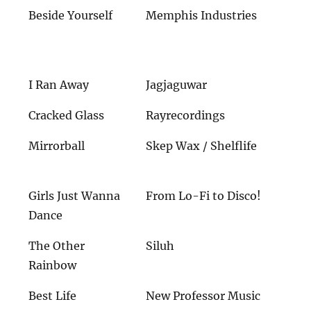
Beside Yourself
Memphis Industries
I Ran Away
Jagjaguwar
Cracked Glass
Rayrecordings
Mirrorball
Skep Wax / Shelflife
Girls Just Wanna
From Lo-Fi to Disco!
Dance
The Other
Siluh
Rainbow
Best Life
New Professor Music