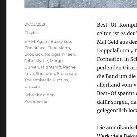
Veröffentlicht
07/03/2021
Best-Of-Kompila
am
Kategorien
Playlist
selten ist es de
Schlagwörter
3 A.M. Again
,
Buzzy Lee
,
Mal Geld aus der
Cheekface
,
Clara Mann
,
Doppelalbum „Th
Dropkick
,
Hologram Teen
,
Formation in Sc
John Myrtle
,
Margo
Guryan
,
Nightshift
,
Rachel
perlenden Gitar
Love
,
SheLoom
,
Stereolab
,
die Band um die 
The Umbrella Puzzles
,
allerhand vom V
Unicorn
Best-Of spannt 
Schreibe einen
zu
Kommentar
dafür sorgen, da
Geheimtipp
gelegentlich lo
–
forever?
Die amerikanisc
Werk viele Dek