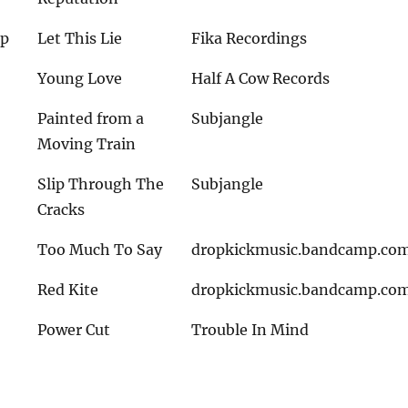
ap
Let This Lie
Fika Recordings
Young Love
Half A Cow Records
Painted from a
Subjangle
Moving Train
Slip Through The
Subjangle
Cracks
Too Much To Say
dropkickmusic.bandcamp.co
Red Kite
dropkickmusic.bandcamp.co
Power Cut
Trouble In Mind