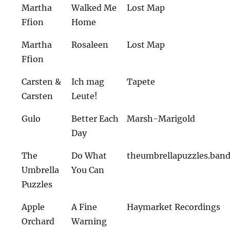
Martha
Walked Me
Lost Map
Ffion
Home
Martha
Rosaleen
Lost Map
Ffion
Carsten &
Ich mag
Tapete
Carsten
Leute!
Gulo
Better Each
Marsh-Marigold
Day
The
Do What
theumbrellapuzzles.ba
Umbrella
You Can
Puzzles
Apple
A Fine
Haymarket Recordings
Orchard
Warning