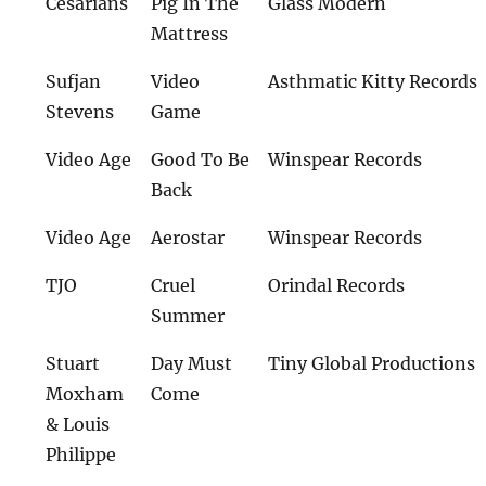
Cesarians
Pig In The
Glass Modern
Mattress
Sufjan
Video
Asthmatic Kitty Records
Stevens
Game
Video Age
Good To Be
Winspear Records
Back
Video Age
Aerostar
Winspear Records
TJO
Cruel
Orindal Records
Summer
Stuart
Day Must
Tiny Global Productions
Moxham
Come
& Louis
Philippe