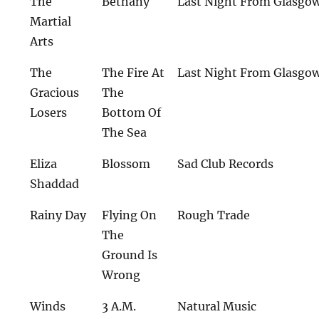
The
Bethany
Last Night From Glasgo
Martial
Arts
The
The Fire At
Last Night From Glasgo
Gracious
The
Losers
Bottom Of
The Sea
Eliza
Blossom
Sad Club Records
Shaddad
Rainy Day
Flying On
Rough Trade
The
Ground Is
Wrong
Winds
3 A.M.
Natural Music