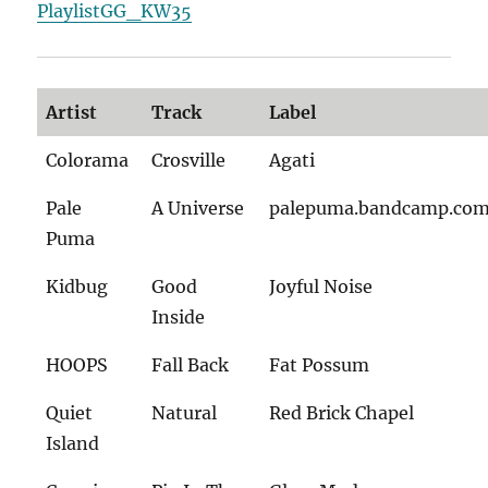
PlaylistGG_KW35
Artist
Track
Label
Colorama
Crosville
Agati
Pale
A Universe
palepuma.bandcamp.co
Puma
Kidbug
Good
Joyful Noise
Inside
HOOPS
Fall Back
Fat Possum
Quiet
Natural
Red Brick Chapel
Island