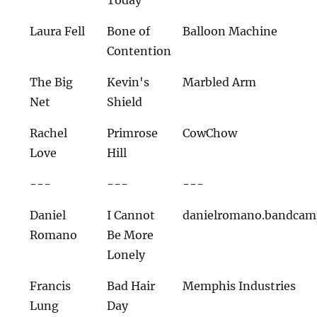
Today
Laura Fell
Bone of
Balloon Machine
Contention
The Big
Kevin's
Marbled Arm
Net
Shield
Rachel
Primrose
CowChow
Love
Hill
---
---
---
Daniel
I Cannot
danielromano.bandca
Romano
Be More
Lonely
Francis
Bad Hair
Memphis Industries
Lung
Day