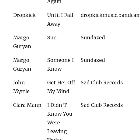
Again
Dropkick
Until I Fall
dropkickmusic.bandca
Away
Margo
Sun
Sundazed
Guryan
Margo
Someone I
Sundazed
Guryan
Know
John
Get Her Off
Sad Club Records
Myrtle
My Mind
Clara Mann
I Didn T
Sad Club Records
Know You
Were
Leaving