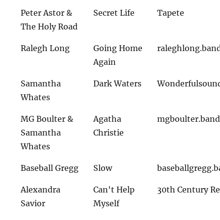
Peter Astor &
Secret Life
Tapete
The Holy Road
Ralegh Long
Going Home
raleghlong.ba
Again
Samantha
Dark Waters
Wonderfulsoun
Whates
MG Boulter &
Agatha
mgboulter.ban
Samantha
Christie
Whates
Baseball Gregg
Slow
baseballgregg.
Alexandra
Can't Help
30th Century R
Savior
Myself