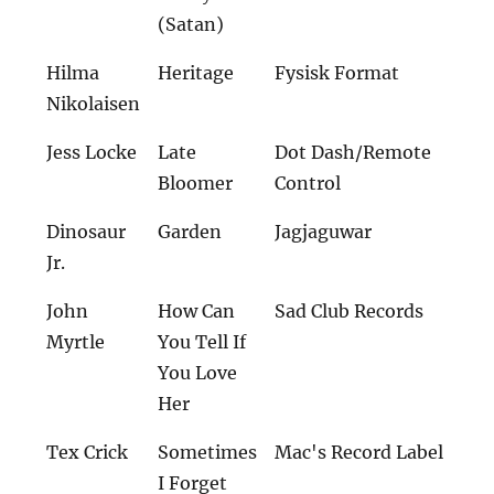
(Satan)
Hilma
Heritage
Fysisk Format
Nikolaisen
Jess Locke
Late
Dot Dash/Remote
Bloomer
Control
Dinosaur
Garden
Jagjaguwar
Jr.
John
How Can
Sad Club Records
Myrtle
You Tell If
You Love
Her
Tex Crick
Sometimes
Mac's Record Label
I Forget