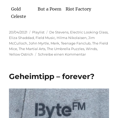
Gold
But a Poem
Riot Factory
Celeste
Veröffentlicht
Kategorien
Schlagwörter
20/04/2021
Playlist
De Stevens
,
Electric Looking Glass
,
am
Eliza Shaddad
,
Field Music
,
Hilma Nikolaisen
,
Jim
McCulloch
,
John Myrtle
,
Merk
,
Teenage Fanclub
,
The Field
Mice
,
The Martial Arts
,
The Umbrella Puzzles
,
Winds
,
zu
Yellow Ostrich
Schreibe einen Kommentar
Frühjahrskollektio
2021
Geheimtipp – forever?