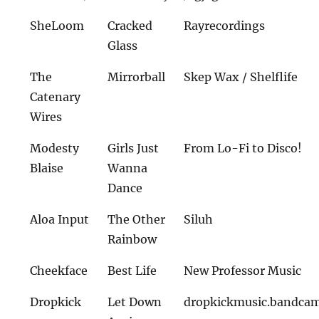
SheLoom
Cracked
Rayrecordings
Glass
The
Mirrorball
Skep Wax / Shelflife
Catenary
Wires
Modesty
Girls Just
From Lo-Fi to Disco!
Blaise
Wanna
Dance
Aloa Input
The Other
Siluh
Rainbow
Cheekface
Best Life
New Professor Music
Dropkick
Let Down
dropkickmusic.bandca