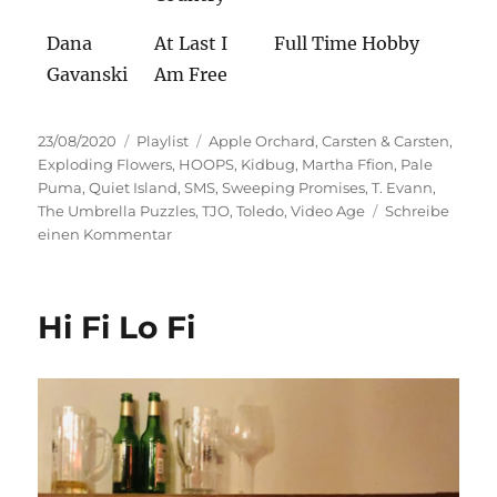
Dana
At Last I
Full Time Hobby
Gavanski
Am Free
Veröffentlicht
Kategorien
Schlagwörter
23/08/2020
Playlist
Apple Orchard
,
Carsten & Carsten
,
am
Exploding Flowers
,
HOOPS
,
Kidbug
,
Martha Ffion
,
Pale
Puma
,
Quiet Island
,
SMS
,
Sweeping Promises
,
T. Evann
,
The Umbrella Puzzles
,
TJO
,
Toledo
,
Video Age
Schreibe
zu
einen Kommentar
Pleasure
Line
Hi Fi Lo Fi