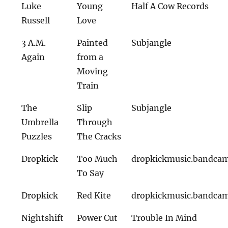
Luke
Young
Half A Cow Records
Russell
Love
3 A.M.
Painted
Subjangle
Again
from a
Moving
Train
The
Slip
Subjangle
Umbrella
Through
Puzzles
The Cracks
Dropkick
Too Much
dropkickmusic.bandca
To Say
Dropkick
Red Kite
dropkickmusic.bandca
Nightshift
Power Cut
Trouble In Mind