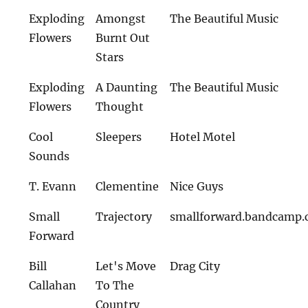
Exploding
Amongst
The Beautiful Music
Flowers
Burnt Out
Stars
Exploding
A Daunting
The Beautiful Music
Flowers
Thought
Cool
Sleepers
Hotel Motel
Sounds
T. Evann
Clementine
Nice Guys
Small
Trajectory
smallforward.bandcamp
Forward
Bill
Let's Move
Drag City
Callahan
To The
Country