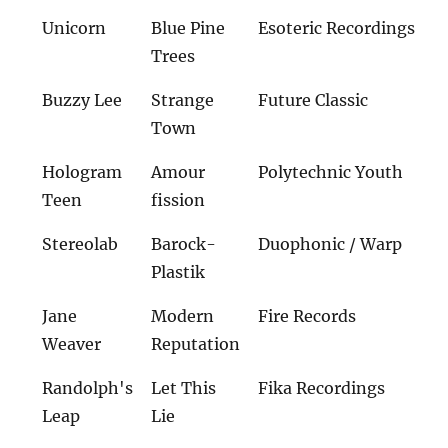
Unicorn
Blue Pine
Esoteric Recordings
Trees
Buzzy Lee
Strange
Future Classic
Town
Hologram
Amour
Polytechnic Youth
Teen
fission
Stereolab
Barock-
Duophonic / Warp
Plastik
Jane
Modern
Fire Records
Weaver
Reputation
Randolph's
Let This
Fika Recordings
Leap
Lie