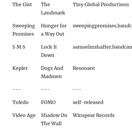
The Gist
The
Tiny Global Productions
Landmark
Sweeping
Hunger for
sweepingpromises.band
Promises
a Way Out
S M S
Lock It
samuelmshaffer.bandca
Down
Kepler
Dogs And
Resonant
Madmen
---
---
---
Toledo
FOMO
self-released
Video Age
Shadow On
Winspear Records
The Wall