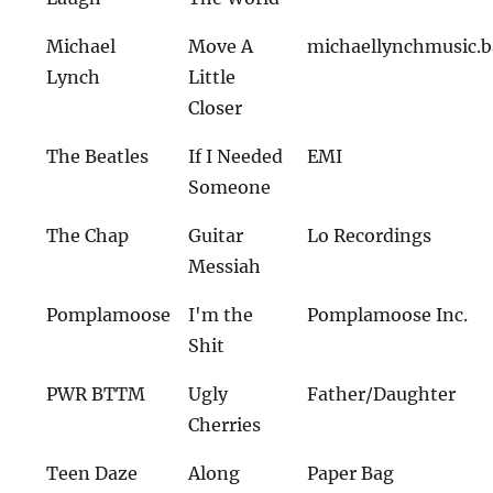
Michael
Move A
michaellynchmusic.
Lynch
Little
Closer
The Beatles
If I Needed
EMI
Someone
The Chap
Guitar
Lo Recordings
Messiah
Pomplamoose
I'm the
Pomplamoose Inc.
Shit
PWR BTTM
Ugly
Father/Daughter
Cherries
Teen Daze
Along
Paper Bag