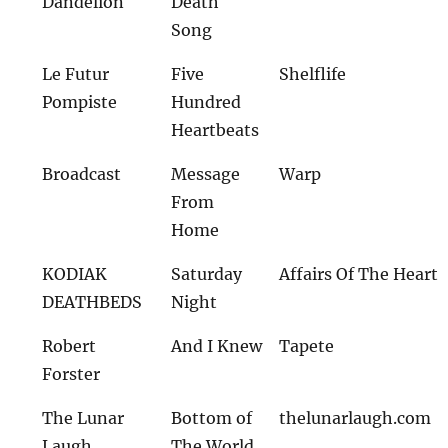
Dandelion
Death
Song
Le Futur
Five
Shelflife
Pompiste
Hundred
Heartbeats
Broadcast
Message
Warp
From
Home
KODIAK
Saturday
Affairs Of The Heart
DEATHBEDS
Night
Robert
And I Knew
Tapete
Forster
The Lunar
Bottom of
thelunarlaugh.com
Laugh
The World