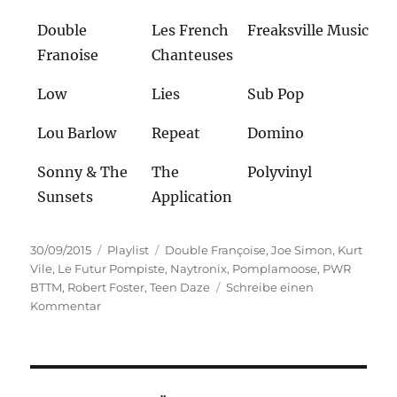
Double
Les French
Freaksville Music
Franoise
Chanteuses
Low
Lies
Sub Pop
Lou Barlow
Repeat
Domino
Sonny & The
The
Polyvinyl
Sunsets
Application
Veröffentlicht
Kategorien
Schlagwörter
30/09/2015
Playlist
Double Françoise
,
Joe Simon
,
Kurt
am
Vile
,
Le Futur Pompiste
,
Naytronix
,
Pomplamoose
,
PWR
BTTM
,
Robert Foster
,
Teen Daze
Schreibe einen
zu
Kommentar
Playlist
30.09.2015