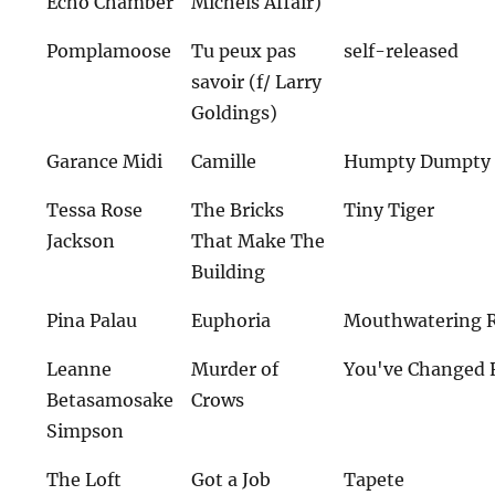
Echo Chamber
Michels Affair)
Pomplamoose
Tu peux pas
self-released
savoir (f/ Larry
Goldings)
Garance Midi
Camille
Humpty Dumpty 
Tessa Rose
The Bricks
Tiny Tiger
Jackson
That Make The
Building
Pina Palau
Euphoria
Mouthwatering 
Leanne
Murder of
You've Changed 
Betasamosake
Crows
Simpson
The Loft
Got a Job
Tapete