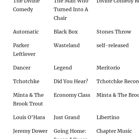
The Divine
The Man Who
Divine Comedy R
Comedy
Turned Into A
Chair
Automatic
Black Box
Stones Throw
Parker
Wasteland
self-released
Leftlover
Dancer
Legend
Meritorio
Tchotchke
Did You Hear?
Tchotchke Recor
Minta & The
Economy Class
Minta & The Bro
Brook Trout
Louis O'Hara
Just Grand
Libertino
Jeremy Dower
Going Home:
Chapter Music