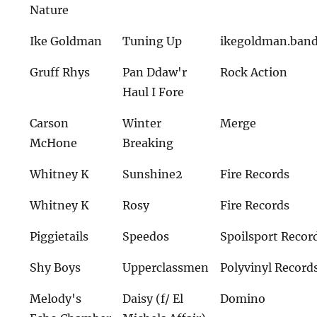
Nature
Ike Goldman
Tuning Up
ikegoldman.ban
Gruff Rhys
Pan Ddaw'r
Rock Action
Haul I Fore
Carson
Winter
Merge
McHone
Breaking
Whitney K
Sunshine2
Fire Records
Whitney K
Rosy
Fire Records
Piggietails
Speedos
Spoilsport Recor
Shy Boys
Upperclassmen
Polyvinyl Record
Melody's
Daisy (f/ El
Domino