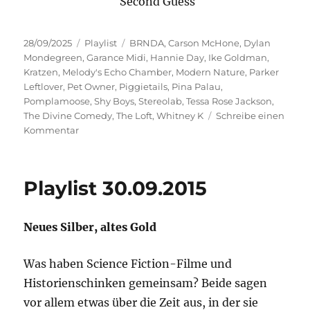
Second Guess
Veröffentlicht
Kategorien
Schlagwörter
28/09/2025
Playlist
BRNDA
,
Carson McHone
,
Dylan
am
Mondegreen
,
Garance Midi
,
Hannie Day
,
Ike Goldman
,
Kratzen
,
Melody's Echo Chamber
,
Modern Nature
,
Parker
Leftlover
,
Pet Owner
,
Piggietails
,
Pina Palau
,
Pomplamoose
,
Shy Boys
,
Stereolab
,
Tessa Rose Jackson
,
The Divine Comedy
,
The Loft
,
Whitney K
Schreibe einen
zu
Kommentar
Rein
in
die
Playlist 30.09.2015
Bubble
Neues Silber, altes Gold
Was haben Science Fiction-Filme und
Historienschinken gemeinsam? Beide sagen
vor allem etwas über die Zeit aus, in der sie