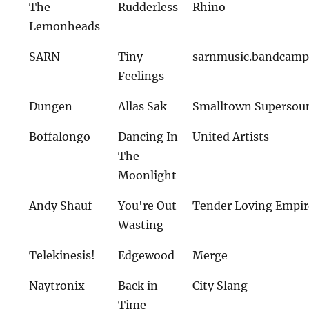
The
Rudderless
Rhino
Lemonheads
SARN
Tiny
sarnmusic.bandcam
Feelings
Dungen
Allas Sak
Smalltown Supersou
Boffalongo
Dancing In
United Artists
The
Moonlight
Andy Shauf
You're Out
Tender Loving Empir
Wasting
Telekinesis!
Edgewood
Merge
Naytronix
Back in
City Slang
Time