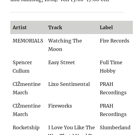
Artist
Track
Label
MEMORIALS
Watching The
Fire Records
Moon
Spencer
Easy Street
Full Time
Cullum
Hobby
ClŽmentine
Lixo Sentimental
PRAH
March
Recordings
ClŽmentine
Fireworks
PRAH
March
Recordings
Rocketship
I Love You Like The
Slumberland