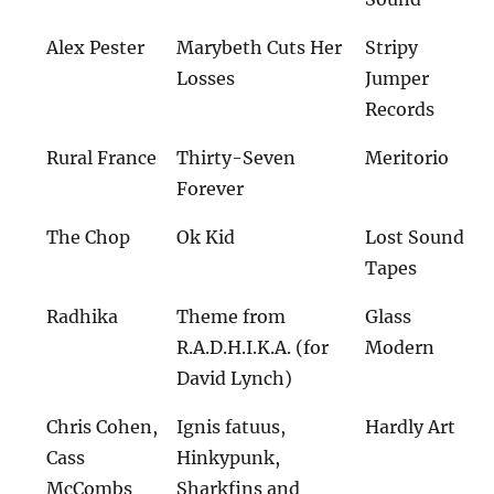
Alex Pester
Marybeth Cuts Her
Stripy
Losses
Jumper
Records
Rural France
Thirty-Seven
Meritorio
Forever
The Chop
Ok Kid
Lost Sound
Tapes
Radhika
Theme from
Glass
R.A.D.H.I.K.A. (for
Modern
David Lynch)
Chris Cohen,
Ignis fatuus,
Hardly Art
Cass
Hinkypunk,
McCombs
Sharkfins and