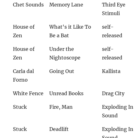
Chet Sounds
Memory Lane
Third Eye
Stimuli
House of
What's it Like To
self-
Zen
Be a Bat
released
House of
Under the
self-
Zen
Nightoscope
released
Carla dal
Going Out
Kallista
Forno
White Fence
Unread Books
Drag City
Stuck
Fire, Man
Exploding In
Sound
Stuck
Deadlift
Exploding In
Sound