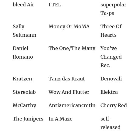
bleed Air
I TEL
superpolar
Ta•ps
Sally
Money Or MoMA
Three Of
Seltmann
Hearts
Daniel
The One/The Many
You've
Romano
Changed
Rec.
Kratzen
Tanz das Kraut
Denovali
Stereolab
Wow And Flutter
Elektra
McCarthy
Antiamericancretin
Cherry Red
The Junipers
In A Maze
self-
released