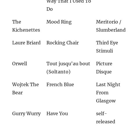
Way That I Used To
Do
The
Mood Ring
Meritorio /
Kichenettes
Slumberland
Laure Briard
Rocking Chair
Third Eye
Stimuli
Orwell
Tout jusqu'au bout
Picture
(Soltanto)
Disque
Wojtek The
French Blue
Last Night
Bear
From
Glasgow
Gurry Wurry
Have You
self-
released