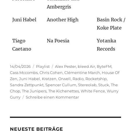
Ambergris
Juni Habel
Another High
Basin Rock /
Koke Plate
Tiago
Na Poesia
Yotanka
Caetano
Records
Veröffentlicht
Kategorien
Schlagwörter
14/04/2026
Playlist
Alex Pester
,
bleed Air
,
ByteFM
,
am
Cass Mccombs
,
Chris Cohen
,
Clémentine March
,
House Of
Zen
,
Juni Habel
,
Kratzen
,
Orwell
,
Radio
,
Rocketship
,
Sandra Zettpunkt
,
Spencer Cullum
,
Stereolab
,
Stuck
,
The
Chop
,
The Junipers
,
The Kichenettes
,
White Fence
,
Wurry
zu
Gurry
Schreibe einen Kommentar
Im
Offbeat
zu
Hause
NEUESTE BEITRÄGE