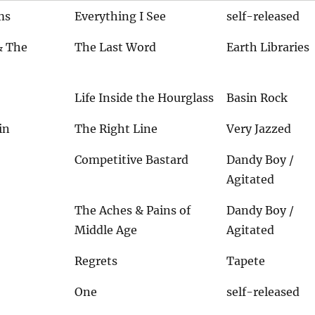
ms
Everything I See
self-released
& The
The Last Word
Earth Libraries
Life Inside the Hourglass
Basin Rock
in
The Right Line
Very Jazzed
Competitive Bastard
Dandy Boy /
Agitated
The Aches & Pains of
Dandy Boy /
Middle Age
Agitated
Regrets
Tapete
One
self-released