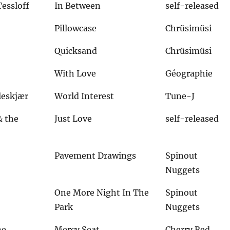
Tessloff
In Between
self-released
Pillowcase
Chrüsimüsi
Quicksand
Chrüsimüsi
With Love
Géographie
leskjær
World Interest
Tune-J
& the
Just Love
self-released
Pavement Drawings
Spinout
Nuggets
One More Night In The
Spinout
Park
Nuggets
ne
Mercy Seat
Cherry Red