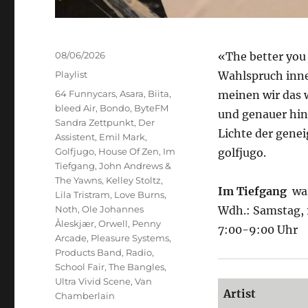
Veröffentlicht
08/06/2026
«The better you 
am
Kategorien
Playlist
Wahlspruch inne
Schlagwörter
64 Funnycars
,
Asara
,
Biita
,
meinen wir das 
bleed Air
,
Bondo
,
ByteFM
und genauer hin
Sandra Zettpunkt
,
Der
Lichte der genei
Assistent
,
Emil Mark
,
Golfjugo
,
House Of Zen
,
Im
golfjugo.
Tiefgang
,
John Andrews &
The Yawns
,
Kelley Stoltz
,
Im Tiefgang
war
Lila Tristram
,
Love Burns
,
Noth
,
Ole Johannes
Wdh.: Samstag, 
Åleskjær
,
Orwell
,
Penny
7:00-9:00 Uhr
Arcade
,
Pleasure Systems
,
Products Band
,
Radio
,
School Fair
,
The Bangles
,
Ultra Vivid Scene
,
Van
Artist
Chamberlain