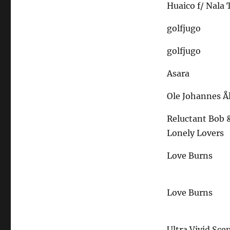
Huaico f/ Nala 
golfjugo
golfjugo
Asara
Ole Johannes Å
Reluctant Bob 
Lonely Lovers
Love Burns
Love Burns
Ultra Vivid Sce