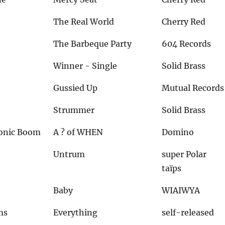
The Real World
Cherry Red
The Barbeque Party
604 Records
Winner - Single
Solid Brass
Gussied Up
Mutual Records
Strummer
Solid Brass
Sonic Boom
A ? of WHEN
Domino
Untrum
super Polar
taïps
Baby
WIAIWYA
ms
Everything
self-released