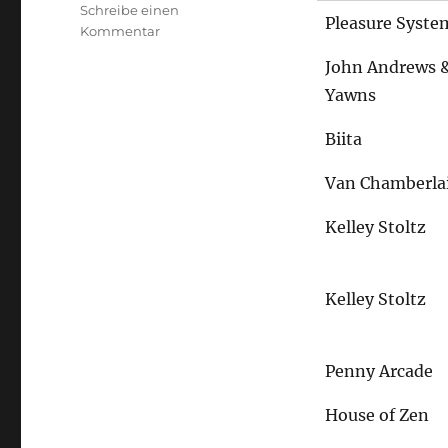
Schreibe einen
Pleasure Syste
zu
Kommentar
Im
John Andrews 
Tiefgang
Yawns
Biita
Van Chamberla
Kelley Stoltz
Kelley Stoltz
Penny Arcade
House of Zen