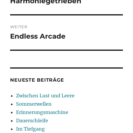
Harmoniegetrieben
Vorheriger
Beitrag:
WEITER
Endless Arcade
Nächster
Beitrag:
NEUESTE BEITRÄGE
Zwischen Lust und Leere
Sommerwellen
Erinnerungsmaschine
Dauerschleife
Im Tiefgang