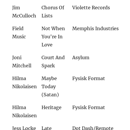
Jim
Chorus Of
Violette Records
McCulloch
Lists
Field
Not When
Memphis Industries
Music
You're In
Love
Joni
Court And
Asylum
Mitchell
Spark
Hilma
Maybe
Fysisk Format
Nikolaisen
Today
(Satan)
Hilma
Heritage
Fysisk Format
Nikolaisen
Jess Locke
Late
Dot Dash/Remote