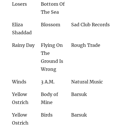
Losers
Bottom Of
The Sea
Eliza
Blossom
Sad Club Records
Shaddad
Rainy Day
Flying On
Rough Trade
The
Ground Is
Wrong
Winds
3 A.M.
Natural Music
Yellow
Body of
Barsuk
Ostrich
Mine
Yellow
Birds
Barsuk
Ostrich