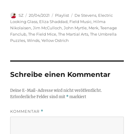
Autor
Veröffentlicht
Kategorien
Schlagwörter
SZ
20/04/2021
Playlist
De Stevens
,
Electric
am
Looking Glass
,
Eliza Shaddad
,
Field Music
,
Hilma
Nikolaisen
,
Jim McCulloch
,
John Myrtle
,
Merk
,
Teenage
Fanclub
,
The Field Mice
,
The Martial Arts
,
The Umbrella
Puzzles
,
Winds
,
Yellow Ostrich
Schreibe einen Kommentar
Deine E-Mail-Adresse wird nicht veröffentlicht.
Erforderliche Felder sind mit
*
markiert
KOMMENTAR
*