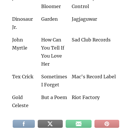
Bloomer
Control
Dinosaur
Garden
Jagjaguwar
Jr.
John
How Can
Sad Club Records
Myrtle
You Tell If
You Love
Her
Tex Crick
Sometimes
Mac's Record Label
I Forget
Gold
But a Poem
Riot Factory
Celeste