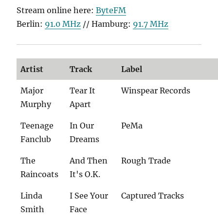
Stream online here:
ByteFM
Berlin:
91.0 MHz
// Hamburg:
91.7 MHz
Artist
Track
Label
Major
Tear It
Winspear Records
Murphy
Apart
Teenage
In Our
PeMa
Fanclub
Dreams
The
And Then
Rough Trade
Raincoats
It's O.K.
Linda
I See Your
Captured Tracks
Smith
Face