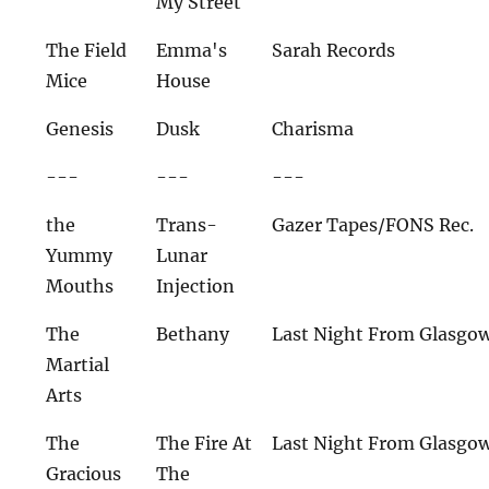
My Street
The Field
Emma's
Sarah Records
Mice
House
Genesis
Dusk
Charisma
---
---
---
the
Trans-
Gazer Tapes/FONS Rec.
Yummy
Lunar
Mouths
Injection
The
Bethany
Last Night From Glasgo
Martial
Arts
The
The Fire At
Last Night From Glasgo
Gracious
The