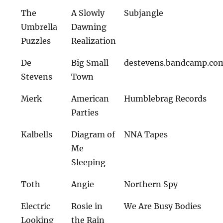
The
A Slowly
Subjangle
Umbrella
Dawning
Puzzles
Realization
De
Big Small
destevens.bandcamp.co
Stevens
Town
Merk
American
Humblebrag Records
Parties
Kalbells
Diagram of
NNA Tapes
Me
Sleeping
Toth
Angie
Northern Spy
Electric
Rosie in
We Are Busy Bodies
Looking
the Rain