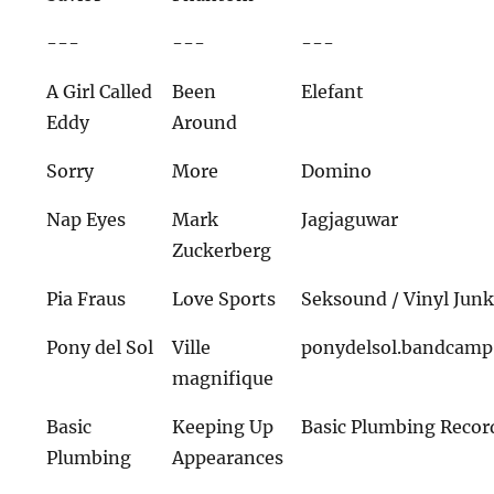
---
---
---
A Girl Called
Been
Elefant
Eddy
Around
Sorry
More
Domino
Nap Eyes
Mark
Jagjaguwar
Zuckerberg
Pia Fraus
Love Sports
Seksound / Vinyl Junk
Pony del Sol
Ville
ponydelsol.bandcam
magnifique
Basic
Keeping Up
Basic Plumbing Recor
Plumbing
Appearances