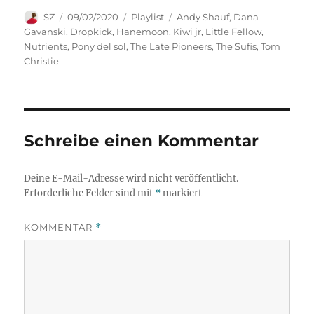
Autor
Veröffentlicht
Kategorien
Schlagwörter
SZ
09/02/2020
Playlist
Andy Shauf
,
Dana
am
Gavanski
,
Dropkick
,
Hanemoon
,
Kiwi jr
,
Little Fellow
,
Nutrients
,
Pony del sol
,
The Late Pioneers
,
The Sufis
,
Tom
Christie
Schreibe einen Kommentar
Deine E-Mail-Adresse wird nicht veröffentlicht.
Erforderliche Felder sind mit
*
markiert
KOMMENTAR
*