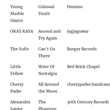
Young
Colossal
Domino
Marble
Youth
Giants
OKAY KAYA
Ascend and
Jagjaguwar
Try Again
The Sufis
Can't Go
Burger Records
There
Little
Wave Of
Red Brick Chapel
Fellow
Nostalgia
Cherry
All Around
cherryparke.bandca
Parke
the Moon
Alexandra
The
30th Century Records
Savior
Phantom