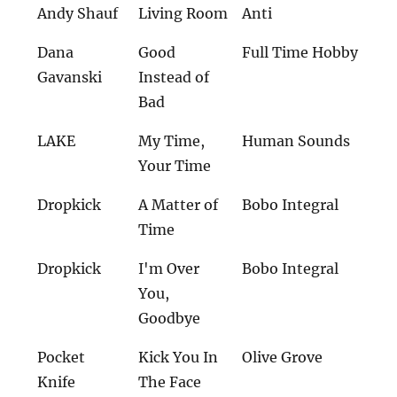
Andy Shauf
Living Room
Anti
Dana
Good
Full Time Hobby
Gavanski
Instead of
Bad
LAKE
My Time,
Human Sounds
Your Time
Dropkick
A Matter of
Bobo Integral
Time
Dropkick
I'm Over
Bobo Integral
You,
Goodbye
Pocket
Kick You In
Olive Grove
Knife
The Face