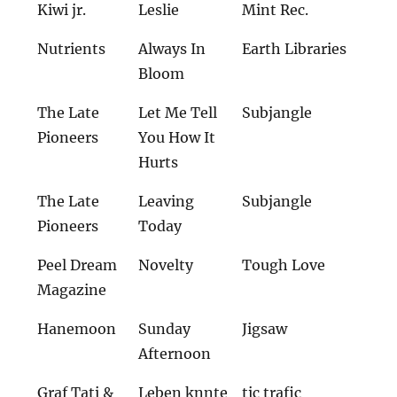
Kiwi jr.
Leslie
Mint Rec.
Nutrients
Always In
Earth Libraries
Bloom
The Late
Let Me Tell
Subjangle
Pioneers
You How It
Hurts
The Late
Leaving
Subjangle
Pioneers
Today
Peel Dream
Novelty
Tough Love
Magazine
Hanemoon
Sunday
Jigsaw
Afternoon
Graf Tati &
Leben knnte
tic trafic