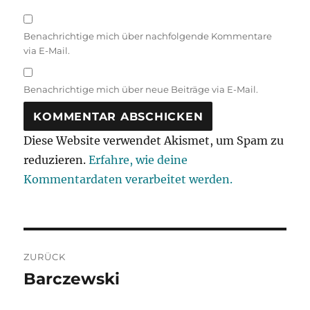
Benachrichtige mich über nachfolgende Kommentare
via E-Mail.
Benachrichtige mich über neue Beiträge via E-Mail.
Diese Website verwendet Akismet, um Spam zu
reduzieren.
Erfahre, wie deine
Kommentardaten verarbeitet werden.
Beitragsnavigation
ZURÜCK
Barczewski
Vorheriger
Beitrag: