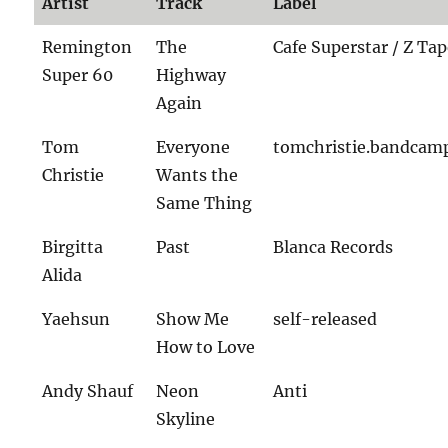
Artist
Track
Label
Remington
The
Cafe Superstar / Z Ta
Super 60
Highway
Again
Tom
Everyone
tomchristie.bandcam
Christie
Wants the
Same Thing
Birgitta
Past
Blanca Records
Alida
Yaehsun
Show Me
self-released
How to Love
Andy Shauf
Neon
Anti
Skyline