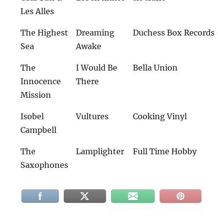
Les Alles
The Highest
Dreaming
Duchess Box Records
Sea
Awake
The
I Would Be
Bella Union
Innocence
There
Mission
Isobel
Vultures
Cooking Vinyl
Campbell
The
Lamplighter
Full Time Hobby
Saxophones