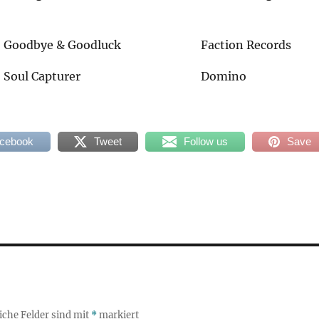
Goodbye & Goodluck
Faction Records
Soul Capturer
Domino
acebook
Tweet
Follow us
Save
iche Felder sind mit
*
markiert