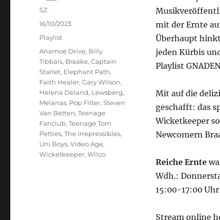
Autor
SZ
Musikveröffent
Veröffentlicht
16/10/2023
mit der Ernte au
am
Kategorien
Playlist
Überhaupt hinkt
Schlagwörter
Anamoe Drive
,
Billy
jeden Kürbis und
Tibbals
,
Braake
,
Captain
Playlist GNADEN
Starlet
,
Elephant Path
,
Faith Healer
,
Gary Wilson
,
Helena Deland
,
Lewsberg
,
Mit auf die deli
Melanas
,
Pop Filter
,
Steven
geschafft: das 
Van Betten
,
Teenage
Wicketkeeper so
Fanclub
,
Teenage Tom
Petties
,
The Irrepressibles
,
Newcomern Braa
Uni Boys
,
Video Age
,
Wicketkeeper
,
Wilco
Reiche Ernte
wa
Wdh.: Donnersta
15:00-17:00 Uhr
Stream online h