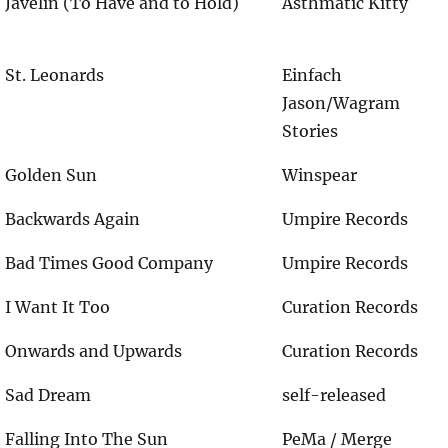
Javelin (To Have and to Hold)
Asthmatic Kitty
St. Leonards
Einfach
Jason/Wagram
Stories
Golden Sun
Winspear
Backwards Again
Umpire Records
Bad Times Good Company
Umpire Records
I Want It Too
Curation Records
Onwards and Upwards
Curation Records
Sad Dream
self-released
Falling Into The Sun
PeMa / Merge