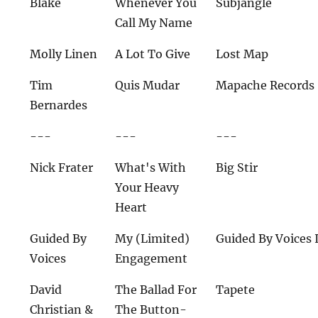
Blake
Whenever You
Subjangle
Call My Name
Molly Linen
A Lot To Give
Lost Map
Tim
Quis Mudar
Mapache Records
Bernardes
---
---
---
Nick Frater
What's With
Big Stir
Your Heavy
Heart
Guided By
My (Limited)
Guided By Voices 
Voices
Engagement
David
The Ballad For
Tapete
Christian &
The Button-