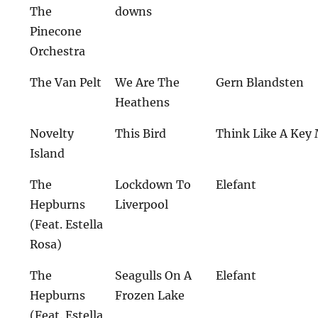
The
downs
Pinecone
Orchestra
The Van Pelt
We Are The
Gern Blandsten
Heathens
Novelty
This Bird
Think Like A Key
Island
The
Lockdown To
Elefant
Hepburns
Liverpool
(Feat. Estella
Rosa)
The
Seagulls On A
Elefant
Hepburns
Frozen Lake
(Feat. Estella