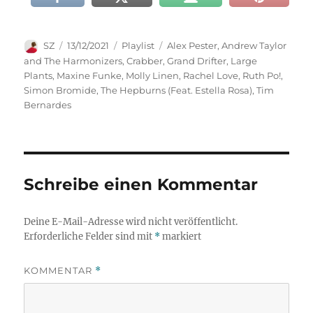
Autor
Veröffentlicht
Kategorien
Schlagwörter
SZ
13/12/2021
Playlist
Alex Pester
,
Andrew Taylor
am
and The Harmonizers
,
Crabber
,
Grand Drifter
,
Large
Plants
,
Maxine Funke
,
Molly Linen
,
Rachel Love
,
Ruth Po!
,
Simon Bromide
,
The Hepburns (Feat. Estella Rosa)
,
Tim
Bernardes
Schreibe einen Kommentar
Deine E-Mail-Adresse wird nicht veröffentlicht.
Erforderliche Felder sind mit
*
markiert
KOMMENTAR
*