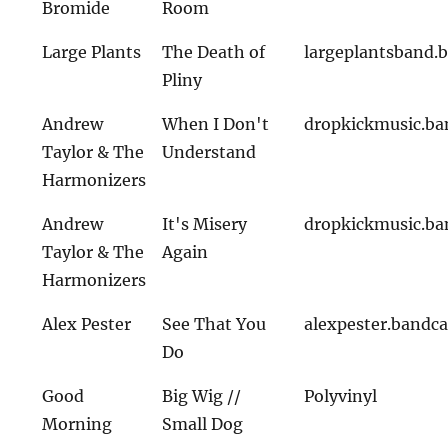
Bromide
Room
Large Plants
The Death of
largeplantsband
Pliny
Andrew
When I Don't
dropkickmusic.b
Taylor & The
Understand
Harmonizers
Andrew
It's Misery
dropkickmusic.b
Taylor & The
Again
Harmonizers
Alex Pester
See That You
alexpester.band
Do
Good
Big Wig //
Polyvinyl
Morning
Small Dog