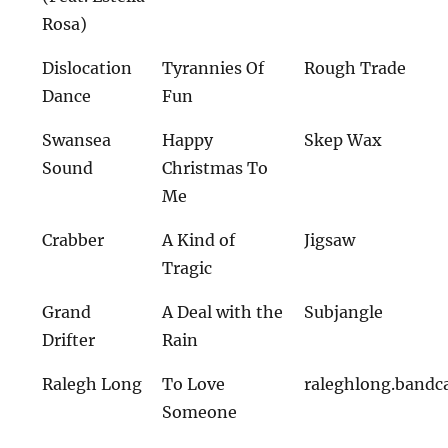
Rosa)
Dislocation
Tyrannies Of
Rough Trade
Dance
Fun
Swansea
Happy
Skep Wax
Sound
Christmas To
Me
Crabber
A Kind of
Jigsaw
Tragic
Grand
A Deal with the
Subjangle
Drifter
Rain
Ralegh Long
To Love
raleghlong.band
Someone