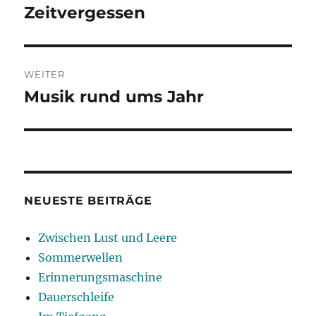
Zeitvergessen
Vorheriger
Beitrag:
WEITER
Musik rund ums Jahr
Nächster
Beitrag:
NEUESTE BEITRÄGE
Zwischen Lust und Leere
Sommerwellen
Erinnerungsmaschine
Dauerschleife