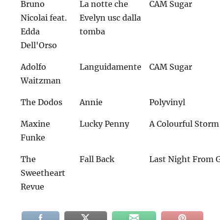
Bruno
La notte che
CAM Sugar
Nicolai feat.
Evelyn usc dalla
Edda
tomba
Dell'Orso
Adolfo
Languidamente
CAM Sugar
Waitzman
The Dodos
Annie
Polyvinyl
Maxine
Lucky Penny
A Colourful Storm
Funke
The
Fall Back
Last Night From 
Sweetheart
Revue