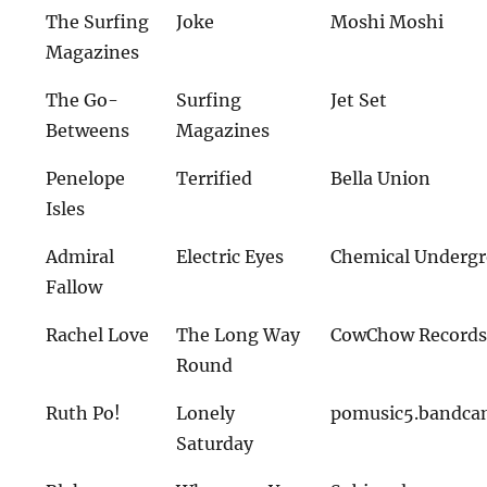
The Surfing
Joke
Moshi Moshi
Magazines
The Go-
Surfing
Jet Set
Betweens
Magazines
Penelope
Terrified
Bella Union
Isles
Admiral
Electric Eyes
Chemical Underg
Fallow
Rachel Love
The Long Way
CowChow Record
Round
Ruth Po!
Lonely
pomusic5.bandc
Saturday