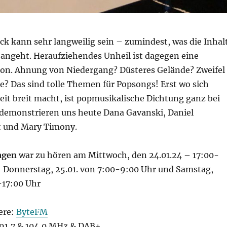
ck kann sehr langweilig sein – zumindest, was die Inhal
angeht. Heraufziehendes Unheil ist dagegen eine
tion. Ahnung von Niedergang? Düsteres Gelände? Zweifel
e? Das sind tolle Themen für Popsongs! Erst wo sich
it breit macht, ist popmusikalische Dichtung ganz bei
s demonstrieren uns heute Dana Gavanski, Daniel
t und Mary Timony.
agen
war zu hören am Mittwoch, den 24.01.24 – 17:00-
: Donnerstag, 25.01. von 7:00-9:00 Uhr und Samstag,
-17:00 Uhr
ere:
ByteFM
1,7 & 104,0 MHz & DAB+