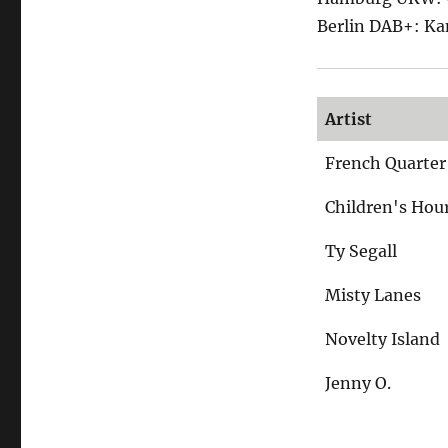
Berlin DAB+: Ka
Artist
French Quarter
Children's Hou
Ty Segall
Misty Lanes
Novelty Island
Jenny O.