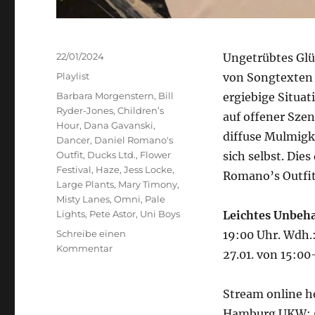
Veröffentlicht
22/01/2024
Ungetrübtes Glü
am
Kategorien
Playlist
von Songtexten 
Schlagwörter
Barbara Morgenstern
,
Bill
ergiebige Situa
Ryder-Jones
,
Children’s
auf offener Szen
Hour
,
Dana Gavanski
,
diffuse Mulmigke
Dancer
,
Daniel Romano's
Outfit
,
Ducks Ltd.
,
Flower
sich selbst. Die
Festival
,
Haze
,
Jess Locke
,
Romano’s Outfi
Large Plants
,
Mary Timony
,
Misty Lanes
,
Omni
,
Pale
Lights
,
Pete Astor
,
Uni Boys
Leichtes Unbeh
Schreibe einen
19:00 Uhr. Wdh.
zu
Kommentar
27.01. von 15:00
Leichtes
Unbehagen
Stream online h
Hamburg UKW: 9