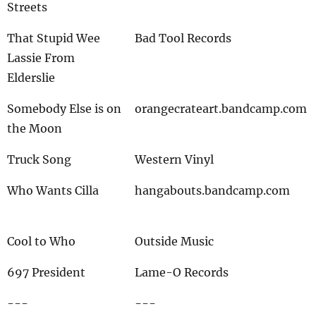
Streets
That Stupid Wee
Bad Tool Records
Lassie From
Elderslie
Somebody Else is on
orangecrateart.bandcamp.com
the Moon
Truck Song
Western Vinyl
Who Wants Cilla
hangabouts.bandcamp.com
Cool to Who
Outside Music
697 President
Lame-O Records
---
---