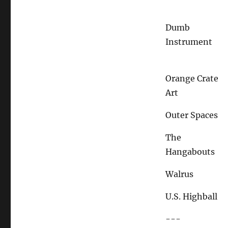
Dumb
Instrument
Orange Crate
Art
Outer Spaces
The
Hangabouts
Walrus
U.S. Highball
---