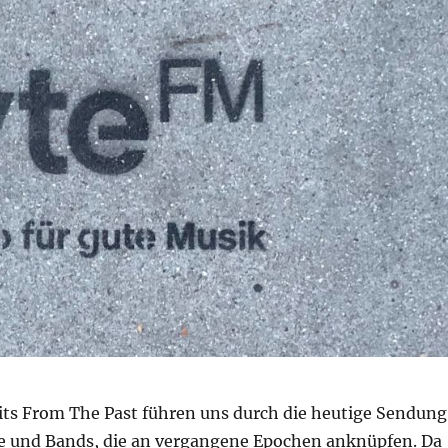
its From The Past führen uns durch die heutige Sendung
 und Bands, die an vergangene Epochen anknüpfen. Da