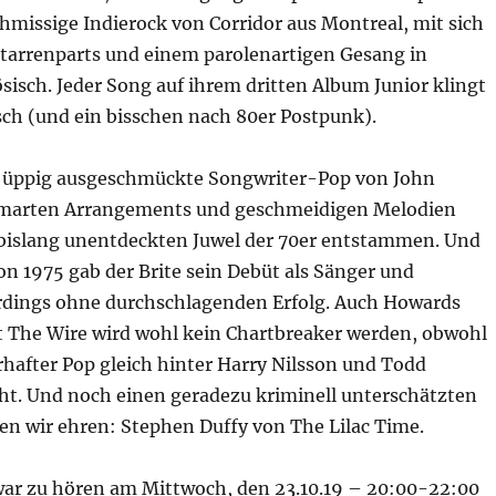
hmissige Indierock von Corridor aus Montreal, mit sich
itarrenparts und einem parolenartigen Gesang in
isch. Jeder Song auf ihrem dritten Album Junior klingt
isch (und ein bisschen nach 80er Postpunk).
 üppig ausgeschmückte Songwriter-Pop von John
smarten Arrangements und geschmeidigen Melodien
islang unentdeckten Juwel der 70er entstammen. Und
on 1975 gab der Brite sein Debüt als Sänger und
erdings ohne durchschlagenden Erfolg. Auch Howards
 The Wire wird wohl kein Chartbreaker werden, obwohl
rhafter Pop gleich hinter Harry Nilsson und Todd
ht. Und noch einen geradezu kriminell unterschätzten
en wir ehren: Stephen Duffy von The Lilac Time.
ar zu hören am Mittwoch, den 23.10.19 – 20:00-22:00