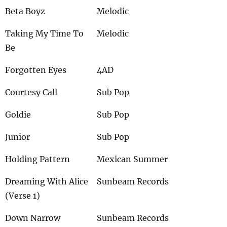
Beta Boyz
Melodic
Taking My Time To
Melodic
Be
Forgotten Eyes
4AD
Courtesy Call
Sub Pop
Goldie
Sub Pop
Junior
Sub Pop
Holding Pattern
Mexican Summer
Dreaming With Alice
Sunbeam Records
(Verse 1)
Down Narrow
Sunbeam Records