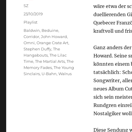
Autor
SZ
wäre etwa der sc
Veröffentlicht
23/10/2019
duellierenden G
am
Kategorien
Playlist
Quebecer Französ
Schlagwörter
Baldwin
,
Beduine
,
kraftvoll und fr
Corridor
,
John Howard
,
Omni
,
Orange Crate Art
,
Ganz anders der
Stephen Duffy
,
The
Hangabouts
,
The Lilac
Howard. Seine 
Time
,
The Martial Arts
,
The
könnten einem b
Memory Fades
,
The Young
tatsächlich: Sch
Sinclairs
,
U-Bahn
,
Walrus
Songwriter, all
neues Album Cut
sich sein meiste
Rundgren einrei
Nostalgiker woll
Diese Sendung w