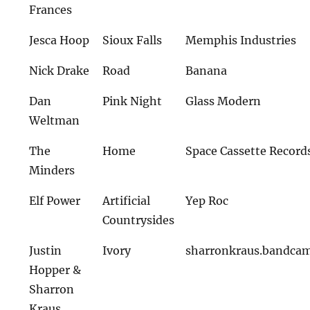
Frances
Jesca Hoop
Sioux Falls
Memphis Industries
Nick Drake
Road
Banana
Dan
Pink Night
Glass Modern
Weltman
The
Home
Space Cassette Record
Minders
Elf Power
Artificial
Yep Roc
Countrysides
Justin
Ivory
sharronkraus.bandca
Hopper &
Sharron
Kraus