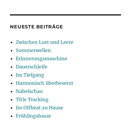
Vier
Räder
und
die
Wahrheit
NEUESTE BEITRÄGE
Zwischen Lust und Leere
Sommerwellen
Erinnerungsmaschine
Dauerschleife
Im Tiefgang
Harmonisch überbesetzt
Nabelschau
Title Tracking
Im Offbeat zu Hause
Frühlingsbasar