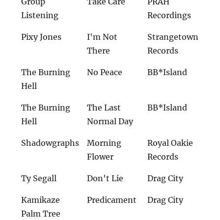
Group
Take Care
PRAH
Listening
Recordings
Pixy Jones
I'm Not
Strangetown
There
Records
The Burning
No Peace
BB*Island
Hell
The Burning
The Last
BB*Island
Hell
Normal Day
Shadowgraphs
Morning
Royal Oakie
Flower
Records
Ty Segall
Don't Lie
Drag City
Kamikaze
Predicament
Drag City
Palm Tree