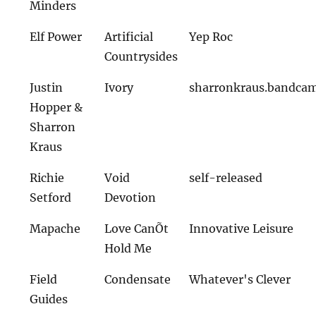
Minders
Elf Power
Artificial
Yep Roc
Countrysides
Justin
Ivory
sharronkraus.bandca
Hopper &
Sharron
Kraus
Richie
Void
self-released
Setford
Devotion
Mapache
Love CanÕt
Innovative Leisure
Hold Me
Field
Condensate
Whatever's Clever
Guides