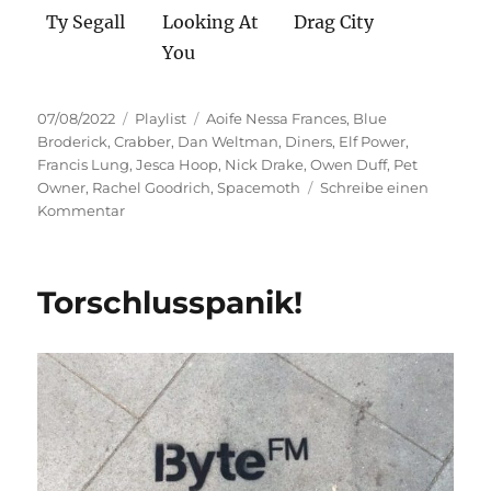
Ty Segall
Looking At
Drag City
You
Veröffentlicht
Kategorien
Schlagwörter
07/08/2022
Playlist
Aoife Nessa Frances
,
Blue
am
Broderick
,
Crabber
,
Dan Weltman
,
Diners
,
Elf Power
,
Francis Lung
,
Jesca Hoop
,
Nick Drake
,
Owen Duff
,
Pet
Owner
,
Rachel Goodrich
,
Spacemoth
Schreibe einen
zu
Kommentar
Vier
Räder
und
Torschlusspanik!
die
Wahrheit