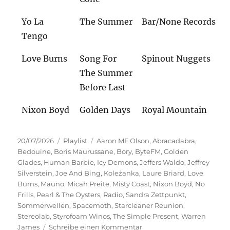
Yo La
The Summer
Bar/None Records
Tengo
Love Burns
Song For
Spinout Nuggets
The Summer
Before Last
Nixon Boyd
Golden Days
Royal Mountain
Veröffentlicht
Kategorien
Schlagwörter
20/07/2026
Playlist
Aaron MF Olson
,
Abracadabra
,
am
Bedouine
,
Boris Maurussane
,
Bory
,
ByteFM
,
Golden
Glades
,
Human Barbie
,
Icy Demons
,
Jeffers Waldo
,
Jeffrey
Silverstein
,
Joe And Bing
,
Koleżanka
,
Laure Briard
,
Love
Burns
,
Mauno
,
Micah Preite
,
Misty Coast
,
Nixon Boyd
,
No
Frills
,
Pearl & The Oysters
,
Radio
,
Sandra Zettpunkt
,
Sommerwellen
,
Spacemoth
,
Starcleaner Reunion
,
Stereolab
,
Styrofoam Winos
,
The Simple Present
,
Warren
zu
James
Schreibe einen Kommentar