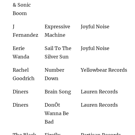
& Sonic
Boom
J
Expressive
Joyful Noise
Fernandez
Machine
Eerie
Sail To The
Joyful Noise
Wanda
Silver Sun
Rachel
Number
Yellowbear Records
Goodrich
Down
Diners
Brain Song
Lauren Records
Diners
DonÕt
Lauren Records
Wanna Be
Bad
The Black
Firefly
Partisan Records