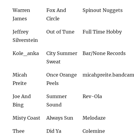
Warren
Fox And
Spinout Nuggets
James
Circle
Jeffrey
Out of Tune
Full Time Hobby
Silverstein
Kole_anka
City Summer
Bar/None Records
Sweat
Micah
Once Orange
micahpreite.bandca
Preite
Peels
Joe And
Summer
Rev-Ola
Bing
Sound
Misty Coast
Always Sun
Melodaze
Thee
Did Ya
Colemine