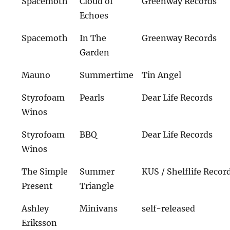
Spacemoth
Cloud of
Greenway Records
Echoes
Spacemoth
In The
Greenway Records
Garden
Mauno
Summertime
Tin Angel
Styrofoam
Pearls
Dear Life Records
Winos
Styrofoam
BBQ
Dear Life Records
Winos
The Simple
Summer
KUS / Shelflife Recor
Present
Triangle
Ashley
Minivans
self-released
Eriksson