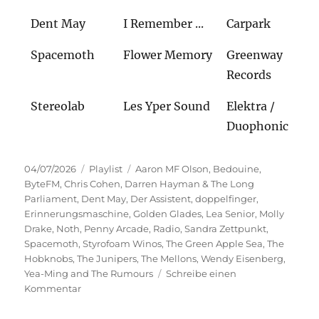
Dent May
I Remember ...
Carpark
Spacemoth
Flower Memory
Greenway
Records
Stereolab
Les Yper Sound
Elektra /
Duophonic
Veröffentlicht
Kategorien
Schlagwörter
04/07/2026
Playlist
Aaron MF Olson
,
Bedouine
,
am
ByteFM
,
Chris Cohen
,
Darren Hayman & The Long
Parliament
,
Dent May
,
Der Assistent
,
doppelfinger
,
Erinnerungsmaschine
,
Golden Glades
,
Lea Senior
,
Molly
Drake
,
Noth
,
Penny Arcade
,
Radio
,
Sandra Zettpunkt
,
Spacemoth
,
Styrofoam Winos
,
The Green Apple Sea
,
The
Hobknobs
,
The Junipers
,
The Mellons
,
Wendy Eisenberg
,
Yea-Ming and The Rumours
Schreibe einen
zu
Kommentar
Erinnerungsmaschine