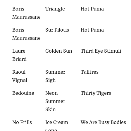
Boris
Triangle
Hot Puma
Maurussane
Boris
Sur Pilotis
Hot Puma
Maurussane
Laure
Golden Sun
Third Eye Stimuli
Briard
Raoul
Summer
Talitres
Vignal
Sigh
Bedouine
Neon
Thirty Tigers
Summer
Skin
No Frills
Ice Cream
We Are Busy Bodies
Cone