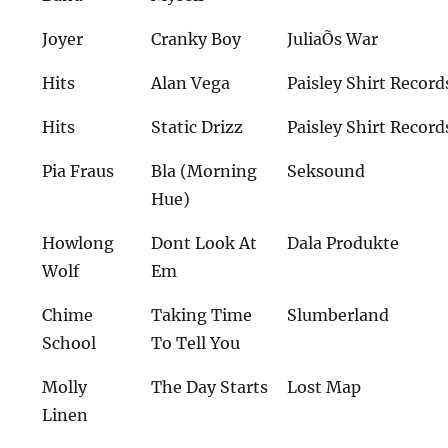
Joyer
Cranky Boy
JuliaÕs War
Hits
Alan Vega
Paisley Shirt Record
Hits
Static Drizz
Paisley Shirt Record
Pia Fraus
Bla (Morning
Seksound
Hue)
Howlong
Dont Look At
Dala Produkte
Wolf
Em
Chime
Taking Time
Slumberland
School
To Tell You
Molly
The Day Starts
Lost Map
Linen