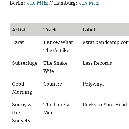
Berlin:
91.0 MHz
// Hamburg:
91.7 MHz
Artist
Track
Label
Ezrat
I Know What
ezrat.bandcamp.co
That's Like
Subterfuge
The Snake
Less Records
Wife
Good
Country
Polyvinyl
Morning
Sonny &
The Lonely
Rocks In Your Head
the
Men
Sunsets