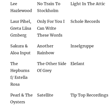
Lee
No Train To
Light In The Attic
Hazlewood
Stockholm
Laur Pihel,
Only For You I
Schole Records
Greta Liisa
Can Write
Grnberg
These Words
Sakura &
Another
Inselgruppe
Aloa Input
Rainbow
The
The Other Side
Elefant
Hepburns
Of Grey
f/ Estella
Rosa
Pearl & The
Satellite
Tip Top Recordings
Oysters