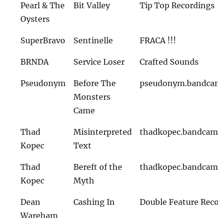
Pearl & The
Bit Valley
Tip Top Recordings
Oysters
SuperBravo
Sentinelle
FRACA !!!
BRNDA
Service Loser
Crafted Sounds
Pseudonym
Before The
pseudonym.bandca
Monsters
Came
Thad
Misinterpreted
thadkopec.bandca
Kopec
Text
Thad
Bereft of the
thadkopec.bandca
Kopec
Myth
Dean
Cashing In
Double Feature Rec
Wareham