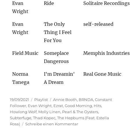
Evan
Ride
Solitaire Recordings
Wright
Evan
The Only
self-released
Wright
Thing I Feel
For You
Field Music
Someplace
Memphis Industries
Dangerous
Norma
I'm Dreamin'
Real Gone Music
Tanega
A Dream
Veröffentlicht
Kategorien
Schlagwörter
19/09/2021
Playlist
Annie Booth
,
BRNDA
,
Constant
am
Follower
,
Evan Wright
,
Ezrat
,
Good Morning
,
Hits
,
Howlong Wolf
,
Molly Linen
,
Pearl & The Oysters
,
Subterfuge
,
Thad Kopec
,
The Hepburns (Feat. Estella
zu
Rosa)
Schreibe einen Kommentar
Entdeckungsreise