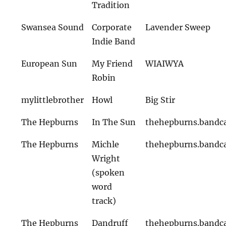
Tradition
Swansea Sound
Corporate
Lavender Sweep
Indie Band
European Sun
My Friend
WIAIWYA
Robin
mylittlebrother
Howl
Big Stir
The Hepburns
In The Sun
thehepburns.band
The Hepburns
Michle
thehepburns.band
Wright
(spoken
word
track)
The Hepburns
Dandruff
thehepburns.band