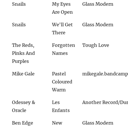
Snails
My Eyes
Glass Modern
Are Open
Snails
We'll Get
Glass Modern
There
The Reds,
Forgotten
Tough Love
Pinks And
Names
Purples
Mike Gale
Pastel
mikegale.bandcam
Coloured
Warm
Odessey &
Les
Another Record/Dur
Oracle
Enfants
Ben Edge
New
Glass Modern