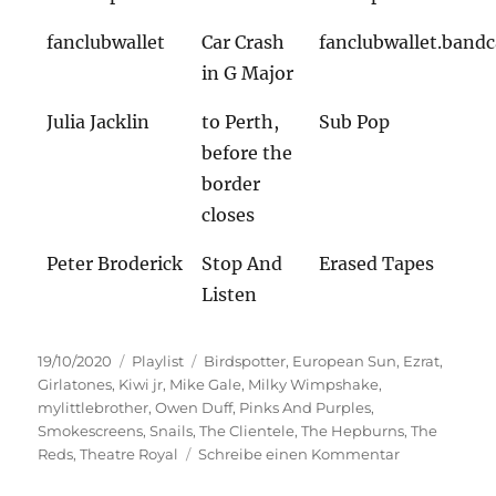
fanclubwallet
Car Crash
fanclubwallet.ban
in G Major
Julia Jacklin
to Perth,
Sub Pop
before the
border
closes
Peter Broderick
Stop And
Erased Tapes
Listen
Veröffentlicht
Kategorien
Schlagwörter
19/10/2020
Playlist
Birdspotter
,
European Sun
,
Ezrat
,
am
Girlatones
,
Kiwi jr
,
Mike Gale
,
Milky Wimpshake
,
mylittlebrother
,
Owen Duff
,
Pinks And Purples
,
Smokescreens
,
Snails
,
The Clientele
,
The Hepburns
,
The
zu
Reds
,
Theatre Royal
Schreibe einen Kommentar
Befindlichke