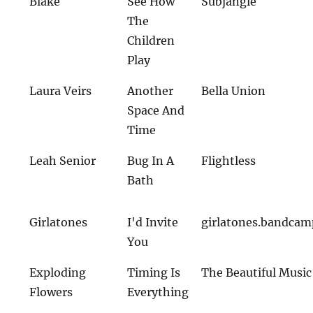
Blake
See How
Subjangle
The
Children
Play
Laura Veirs
Another
Bella Union
Space And
Time
Leah Senior
Bug In A
Flightless
Bath
Girlatones
I'd Invite
girlatones.bandca
You
Exploding
Timing Is
The Beautiful Music
Flowers
Everything