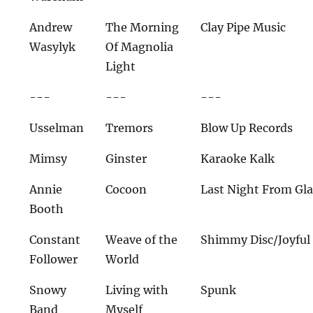
Andrew
The Morning
Clay Pipe Music
Wasylyk
Of Magnolia
Light
---
---
---
Usselman
Tremors
Blow Up Records
Mimsy
Ginster
Karaoke Kalk
Annie
Cocoon
Last Night From Gl
Booth
Constant
Weave of the
Shimmy Disc/Joyful
Follower
World
Snowy
Living with
Spunk
Band
Myself