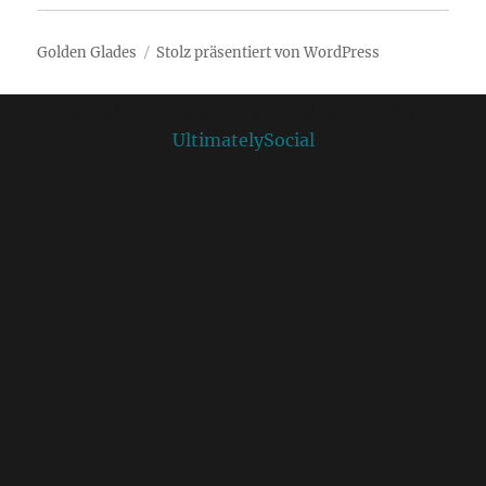
Golden Glades
Stolz präsentiert von WordPress
Social media & sharing icons powered by
UltimatelySocial