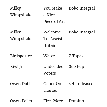
Milky
You Make
Bobo Integral
Wimpshake
a Nice
Piece of Art
Milky
Welcome
Bobo Integral
Wimpshake
To Fascist
Britain
Birdspotter
Water
Z Tapes
Kiwi Jr.
Undecided
Sub Pop
Voters
Owen Duff
Genet On
self-released
Uranus
Owen Pallett
Fire-Mare
Domino