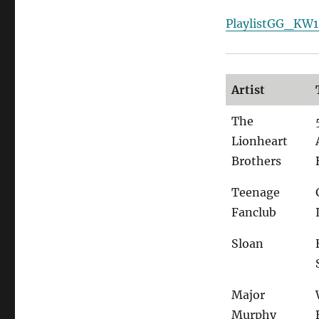
PlaylistGG_KW
Artist
The
Lionheart
Brothers
Teenage
Fanclub
Sloan
Major
Murphy