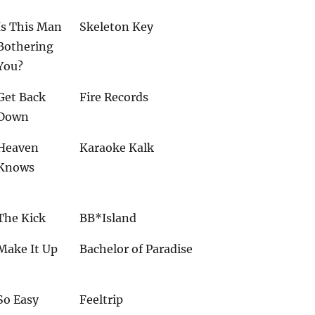
Is This Man
Skeleton Key
Bothering
You?
Get Back
Fire Records
Down
Heaven
Karaoke Kalk
Knows
The Kick
BB*Island
Make It Up
Bachelor of Paradise
So Easy
Feeltrip