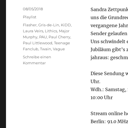
Veröffentlicht
08/05/2018
Sandra Zettpunk
am
Kategorien
Playlist
uns die Grundre
Schlagwörter
Flasher
,
Gris-de-Lin
,
KiDD
,
vergangene Jah
Laura Veirs
,
Lithics
,
Major
Sender gelaufen 
Murphy
,
PAU
,
Paul Cherry
,
Uns schwindelt 
Paul Littlewood
,
Teenage
Fanclub
,
Twain
,
Vague
Jubiläum gibt’s 
Schreibe einen
jahraus: geschm
zu
Kommentar
25
Diese Sendung w
Tage
Uhr.
Wdh.: Samstag, 
10:00 Uhr
Stream online h
Berlin: 91.0 MH