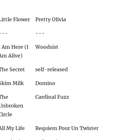
Little Flower
Pretty Olivia
---
---
I Am Here (I
Woodsist
Am Alive)
The Secret
self-released
Skim Milk
Domino
The
Cardinal Fuzz
Unbroken
Circle
All My Life
Requiem Pour Un Twister