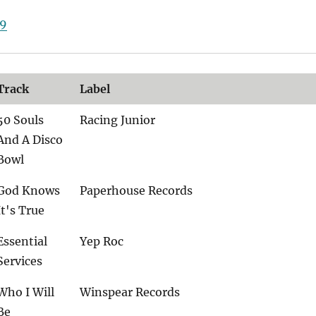
19
Track
Label
50 Souls
Racing Junior
And A Disco
Bowl
God Knows
Paperhouse Records
It's True
Essential
Yep Roc
Services
Who I Will
Winspear Records
Be