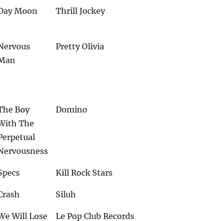
Day Moon
Thrill Jockey
Nervous
Pretty Olivia
Man
The Boy
Domino
With The
Perpetual
Nervousness
Specs
Kill Rock Stars
Crash
Siluh
We Will Lose
Le Pop Club Records