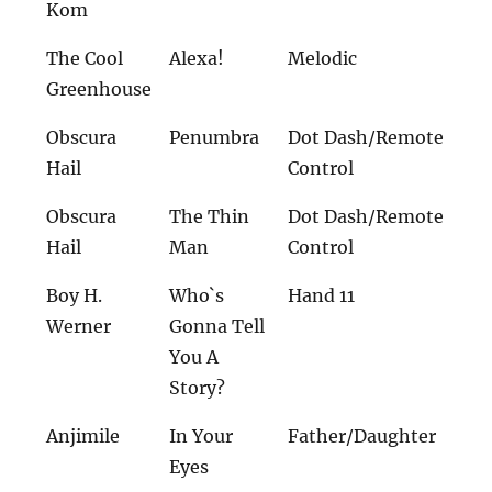
Kom
The Cool
Alexa!
Melodic
Greenhouse
Obscura
Penumbra
Dot Dash/Remote
Hail
Control
Obscura
The Thin
Dot Dash/Remote
Hail
Man
Control
Boy H.
Who`s
Hand 11
Werner
Gonna Tell
You A
Story?
Anjimile
In Your
Father/Daughter
Eyes