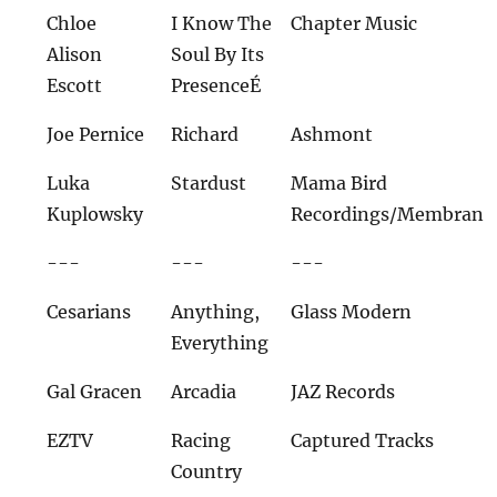
Chloe
I Know The
Chapter Music
Alison
Soul By Its
Escott
PresenceÉ
Joe Pernice
Richard
Ashmont
Luka
Stardust
Mama Bird
Kuplowsky
Recordings/Membran
---
---
---
Cesarians
Anything,
Glass Modern
Everything
Gal Gracen
Arcadia
JAZ Records
EZTV
Racing
Captured Tracks
Country