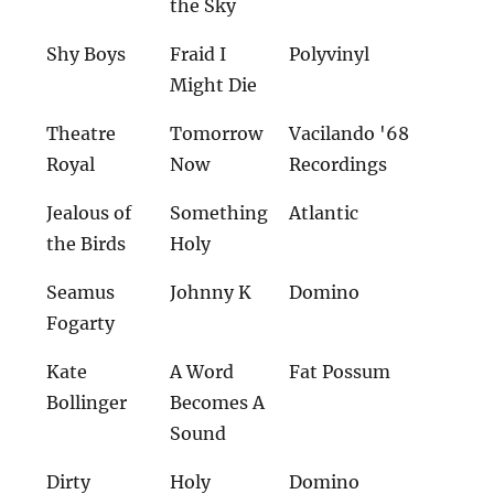
the Sky
Shy Boys
Fraid I
Polyvinyl
Might Die
Theatre
Tomorrow
Vacilando '68
Royal
Now
Recordings
Jealous of
Something
Atlantic
the Birds
Holy
Seamus
Johnny K
Domino
Fogarty
Kate
A Word
Fat Possum
Bollinger
Becomes A
Sound
Dirty
Holy
Domino