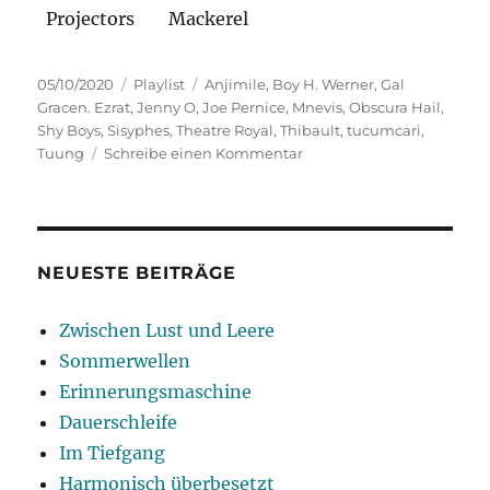
Projectors
Mackerel
Veröffentlicht
Kategorien
Schlagwörter
05/10/2020
Playlist
Anjimile
,
Boy H. Werner
,
Gal
am
Gracen. Ezrat
,
Jenny O
,
Joe Pernice
,
Mnevis
,
Obscura Hail
,
Shy Boys
,
Sisyphes
,
Theatre Royal
,
Thibault
,
tucumcari
,
zu
Tuung
Schreibe einen Kommentar
Emotional
Zeitgeist
NEUESTE BEITRÄGE
Zwischen Lust und Leere
Sommerwellen
Erinnerungsmaschine
Dauerschleife
Im Tiefgang
Harmonisch überbesetzt