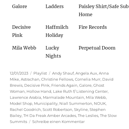
Galore
Ladders
Paisley Shirt/Safe Su
Home
Decisive
Haffmilch
Fire Records
Pink
Holiday
Mila Webb
Lucky
Perpetual Doom
Nights
Veröffentlicht
Kategorien
Schlagwörter
12/01/2023
Playlist
Andy Shauf
,
Angela Aux
,
Anna
am
Mike
,
Astrachan
,
Christine Fellows
,
Cornelia Murr
,
David
Brewis
,
Decisive Pink
,
Friends Again
,
Galore
,
Ghost
Woman
,
Hollow Hand
,
Lake Ruth f/ Listening Center
,
Lawrence Arabia
,
Marmalade Mountain
,
Mila Webb
,
Model Shop
,
Municipality
,
Niall Summerton
,
NOUK
,
Rachel Goodrich
,
Scott Robertson
,
Skyline
,
Stephen
Bailey
,
TH Da Freak Amber Arcades
,
The Leslies
,
The Slow
zu
Summits
Schreibe einen Kommentar
Start