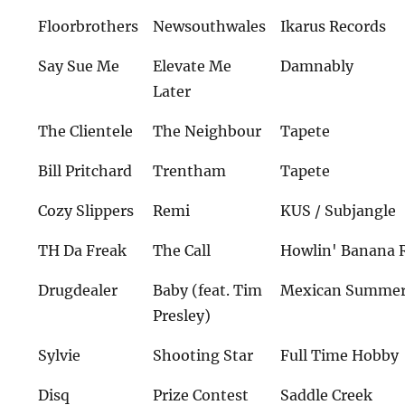
Floorbrothers
Newsouthwales
Ikarus Records
Say Sue Me
Elevate Me
Damnably
Later
The Clientele
The Neighbour
Tapete
Bill Pritchard
Trentham
Tapete
Cozy Slippers
Remi
KUS / Subjangle
TH Da Freak
The Call
Howlin' Banana 
Drugdealer
Baby (feat. Tim
Mexican Summe
Presley)
Sylvie
Shooting Star
Full Time Hobby
Disq
Prize Contest
Saddle Creek