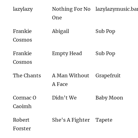
lazylazy
Nothing For No
lazylazymusic.b
One
Frankie
Abigail
Sub Pop
Cosmos
Frankie
Empty Head
Sub Pop
Cosmos
The Chants
A Man Without
Grapefruit
A Face
Cormac O
Didn't We
Baby Moon
Caoimh
Robert
She's A Fighter
Tapete
Forster