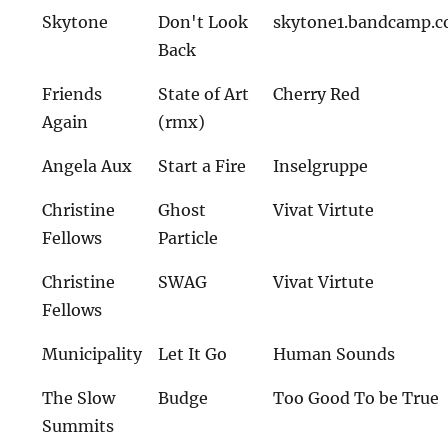
Skytone
Don't Look
skytone1.bandcamp.
Back
Friends
State of Art
Cherry Red
Again
(rmx)
Angela Aux
Start a Fire
Inselgruppe
Christine
Ghost
Vivat Virtute
Fellows
Particle
Christine
SWAG
Vivat Virtute
Fellows
Municipality
Let It Go
Human Sounds
The Slow
Budge
Too Good To be True
Summits