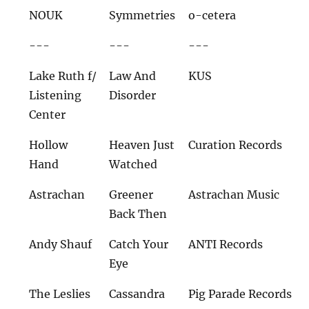
NOUK
Symmetries
o-cetera
---
---
---
Lake Ruth f/
Law And
KUS
Listening
Disorder
Center
Hollow
Heaven Just
Curation Records
Hand
Watched
Astrachan
Greener
Astrachan Music
Back Then
Andy Shauf
Catch Your
ANTI Records
Eye
The Leslies
Cassandra
Pig Parade Records