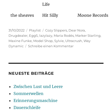
Life
the sheaves
Hit Silly
Moone Records
Veröffentlicht
Kategorien
Schlagwörter
31/10/2022
Playlist
Cozy Slippers
,
Dear Nora
,
am
Drugdealer
,
EggS
,
lazylazy
,
Maria Rodés
,
Marker Starling
,
Maxine Funke
,
Model Shop
,
Sylvie
,
Ultracrush
,
Way
zu
Dynamic
Schreibe einen Kommentar
Vertraute
Klänge
NEUESTE BEITRÄGE
Zwischen Lust und Leere
Sommerwellen
Erinnerungsmaschine
Dauerschleife