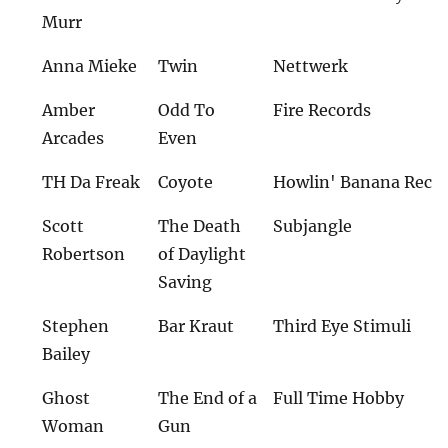
Murr
Anna Mieke
Twin
Nettwerk
Amber
Odd To
Fire Records
Arcades
Even
TH Da Freak
Coyote
Howlin' Banana Rec
Scott
The Death
Subjangle
Robertson
of Daylight
Saving
Stephen
Bar Kraut
Third Eye Stimuli
Bailey
Ghost
The End of a
Full Time Hobby
Woman
Gun