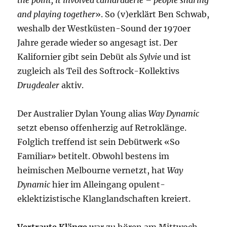
the point; it involved camaraderie – people sharing
and playing together
». So (v)erklärt Ben Schwab,
weshalb der Westküsten-Sound der 1970er
Jahre gerade wieder so angesagt ist. Der
Kalifornier gibt sein Debüt als
Sylvie
und ist
zugleich als Teil des Softrock-Kollektivs
Drugdealer
aktiv.
Der Australier Dylan Young alias
Way Dynamic
setzt ebenso offenherzig auf Retroklänge.
Folglich treffend ist sein Debütwerk «So
Familiar» betitelt. Obwohl bestens im
heimischen Melbourne vernetzt, hat
Way
Dynamic
hier im Alleingang opulent-
eklektizistische Klanglandschaften kreiert.