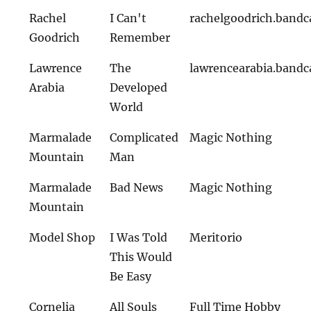
Rachel
I Can't
rachelgoodrich.band
Goodrich
Remember
Lawrence
The
lawrencearabia.band
Arabia
Developed
World
Marmalade
Complicated
Magic Nothing
Mountain
Man
Marmalade
Bad News
Magic Nothing
Mountain
Model Shop
I Was Told
Meritorio
This Would
Be Easy
Cornelia
All Souls
Full Time Hobby