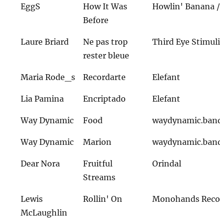
EggS
How It Was
Howlin' Banana /
Before
Laure Briard
Ne pas trop
Third Eye Stimul
rester bleue
Maria Rode_s
Recordarte
Elefant
Lia Pamina
Encriptado
Elefant
Way Dynamic
Food
waydynamic.ban
Way Dynamic
Marion
waydynamic.ban
Dear Nora
Fruitful
Orindal
Streams
Lewis
Rollin' On
Monohands Reco
McLaughlin