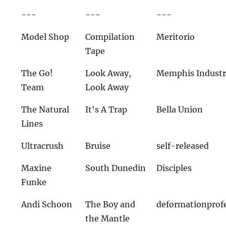
---
---
---
Model Shop
Compilation
Meritorio
Tape
The Go!
Look Away,
Memphis Industr
Team
Look Away
The Natural
It's A Trap
Bella Union
Lines
Ultracrush
Bruise
self-released
Maxine
South Dunedin
Disciples
Funke
Andi Schoon
The Boy and
deformationprof
the Mantle