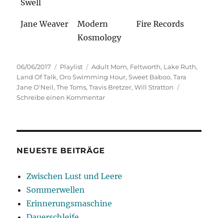
Swell
Jane Weaver
Modern
Fire Records
Kosmology
Veröffentlicht
Kategorien
Schlagwörter
06/06/2017
Playlist
Adult Mom
,
Feltworth
,
Lake Ruth
,
am
Land Of Talk
,
Oro Swimming Hour
,
Sweet Baboo
,
Tara
Jane O'Neil
,
The Toms
,
Travis Bretzer
,
Will Stratton
zu
Schreibe einen Kommentar
Moderne
Meister
NEUESTE BEITRÄGE
Zwischen Lust und Leere
Sommerwellen
Erinnerungsmaschine
Dauerschleife