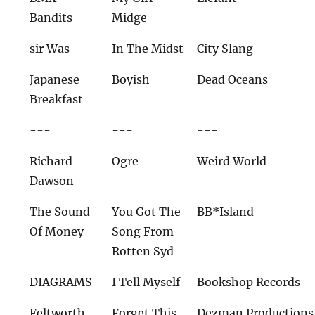
Bandits
Midge
sir Was
In The Midst
City Slang
Japanese
Boyish
Dead Oceans
Breakfast
---
---
---
Richard
Ogre
Weird World
Dawson
The Sound
You Got The
BB*Island
Of Money
Song From
Rotten Syd
DIAGRAMS
I Tell Myself
Bookshop Records
Feltworth
Forget This
Dezman Productions