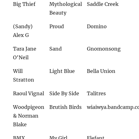
Big Thief
Mythological
Saddle Creek
Beauty
(Sandy)
Proud
Domino
Alex G
Tara Jane
Sand
Gnomonsong
O'Neil
Will
Light Blue
Bella Union
Stratton
Raoul Vignal
Side By Side
Talitres
Woodpigeon
Brutish Birds
wiaiwya.bandcamp.
& Norman
Blake
BMX
My Girl
Elefant