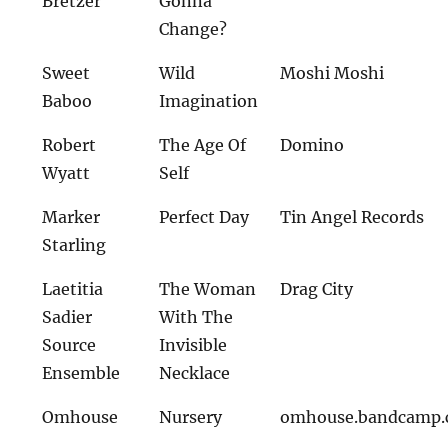
Bretzer
Gonna
Change?
Sweet
Wild
Moshi Moshi
Baboo
Imagination
Robert
The Age Of
Domino
Wyatt
Self
Marker
Perfect Day
Tin Angel Records
Starling
Laetitia
The Woman
Drag City
Sadier
With The
Source
Invisible
Ensemble
Necklace
Omhouse
Nursery
omhouse.bandcamp