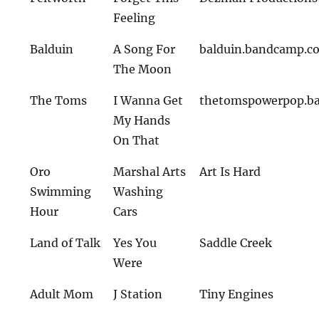
Feeling
Balduin
A Song For
balduin.bandcamp.c
The Moon
The Toms
I Wanna Get
thetomspowerpop.b
My Hands
On That
Oro
Marshal Arts
Art Is Hard
Swimming
Washing
Hour
Cars
Land of Talk
Yes You
Saddle Creek
Were
Adult Mom
J Station
Tiny Engines