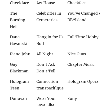
Cheekface
Art House
Cheekface
The
Celebrities In
You've Changed /
Burning
Cemeteries
BB*Island
Hell
Dana
Hang in for Us
Full Time Hobby
Gavanski
Both
Piano John
All Night
Nice Guys
Guy
Don't Ask
Chapter Music
Blackman
Don't Tell
Hologram
Connection
Hologram Opera
Teen
transpacifique
Donovan
Wear Your
Sony
Love Like