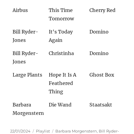
Airbus
This Time
Cherry Red
Tomorrow
Bill Ryder-
It's Today
Domino
Jones
Again
Bill Ryder-
Christinha
Domino
Jones
Large Plants
Hope It Is A
Ghost Box
Feathered
Thing
Barbara
Die Wand
Staatsakt
Morgenstern
Veröffentlicht
Kategorien
Schlagwörter
22/01/2024
Playlist
Barbara Morgenstern
,
Bill Ryder-