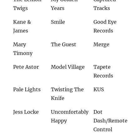
Twigs
Years
Tracks
Kane &
Smile
Good Eye
James
Records
Mary
The Guest
Merge
Timony
Pete Astor
Model Village
Tapete
Records
Pale Lights
Twisting The
KUS
Knife
Jess Locke
Uncomfortably
Dot
Happy
Dash/Remote
Control