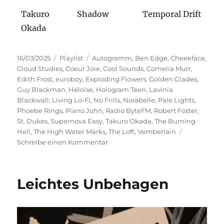
Takuro
Shadow
Temporal Drift
Okada
Veröffentlicht
Kategorien
Schlagwörter
16/03/2025
Playlist
Autogramm
,
Ben Edge
,
Cheekface
,
am
Cloud Studies
,
Coeur Joie
,
Cool Sounds
,
Cornelia Murr
,
Edith Frost
,
euroboy
,
Exploding Flowers
,
Golden Glades
,
Guy Blackman
,
Héloïse
,
Hologram Teen
,
Lavinia
Blackwall
,
Living Lo-Fi
,
No Frills
,
Norabelle
,
Pale Lights
,
Phoebe Rings
,
Piano John
,
Radio ByteFM
,
Robert Foster
,
St. Dukes
,
Supernova Easy
,
Takuro Okada
,
The Burning
Hell
,
The High Water Marks
,
The Loft
,
Vemberlain
zu
Schreibe einen Kommentar
Living
Lo-
Fi
Leichtes Unbehagen