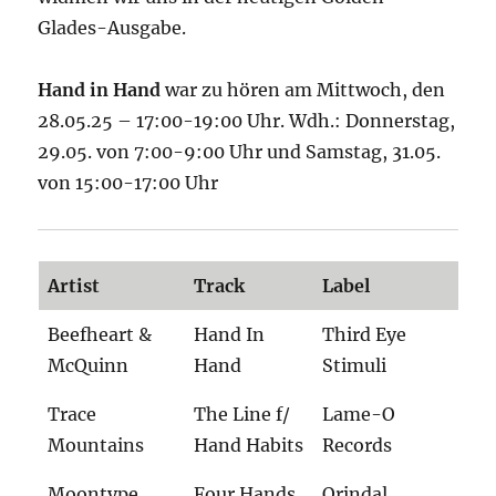
Glades-Ausgabe.
Hand in Hand
war zu hören am Mittwoch, den
28.05.25 – 17:00-19:00 Uhr. Wdh.: Donnerstag,
29.05. von 7:00-9:00 Uhr und Samstag, 31.05.
von 15:00-17:00 Uhr
Artist
Track
Label
Beefheart &
Hand In
Third Eye
McQuinn
Hand
Stimuli
Trace
The Line f/
Lame-O
Mountains
Hand Habits
Records
Moontype
Four Hands
Orindal