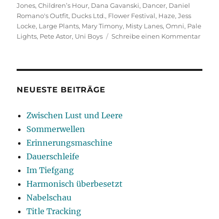
am
Jones
,
Children’s Hour
,
Dana Gavanski
,
Dancer
,
Daniel
Romano's Outfit
,
Ducks Ltd.
,
Flower Festival
,
Haze
,
Jess
Locke
,
Large Plants
,
Mary Timony
,
Misty Lanes
,
Omni
,
Pale
zu
Lights
,
Pete Astor
,
Uni Boys
Schreibe einen Kommentar
Leich
Unbe
NEUESTE BEITRÄGE
Zwischen Lust und Leere
Sommerwellen
Erinnerungsmaschine
Dauerschleife
Im Tiefgang
Harmonisch überbesetzt
Nabelschau
Title Tracking