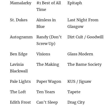
Mamalarky
#1 Best of All
Epitaph
Time
St. Dukes
Aimless in
Last Night From
Blue
Glasgow
Autogramm
Randy (Don't
Dirt Cult / Goodwill
Screw Up)
Ben Edge
Visions
Glass Modern
Lavinia
The Making
The Barne Society
Blackwall
Pale Lights
Paper Wagon
KUS / Jigsaw
The Loft
Ten Years
Tapete
Edith Frost
Can't Sleep
Drag City