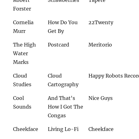
Forster
Cornelia
How Do You
22Twenty
Murr
Get By
The High
Postcard
Meritorio
Water
Marks
Cloud
Cloud
Happy Robots Recor
Studies
Cartography
Cool
And That's
Nice Guys
Sounds
How I Got The
Congas
Cheekface
Living Lo-Fi
Cheekface