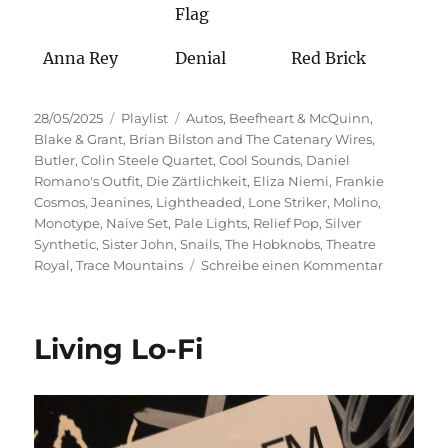
Flag
Anna Rey
Denial
Red Brick
Veröffentlicht
Kategorien
Schlagwörter
28/05/2025
Playlist
Autos
,
Beefheart & McQuinn
,
am
Blake & Grant
,
Brian Bilston and The Catenary Wires
,
Butler
,
Colin Steele Quartet
,
Cool Sounds
,
Daniel
Romano's Outfit
,
Die Zärtlichkeit
,
Eliza Niemi
,
Frankie
Cosmos
,
Jeanines
,
Lightheaded
,
Lone Striker
,
Molino
,
Monotype
,
Naive Set
,
Pale Lights
,
Relief Pop
,
Silver
Synthetic
,
Sister John
,
Snails
,
The Hobknobs
,
Theatre
zu
Royal
,
Trace Mountains
Schreibe einen Kommentar
Hand
in
Hand
Living Lo-Fi