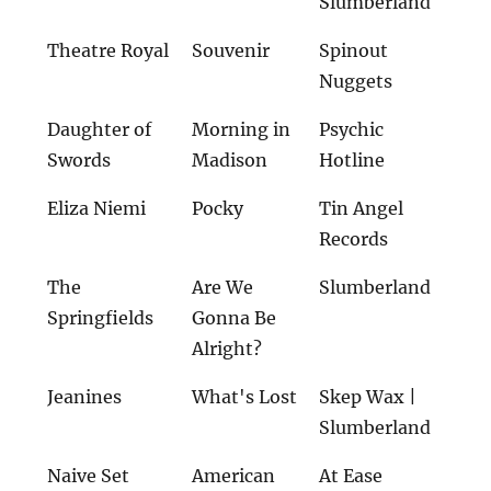
Slumberland
Theatre Royal
Souvenir
Spinout
Nuggets
Daughter of
Morning in
Psychic
Swords
Madison
Hotline
Eliza Niemi
Pocky
Tin Angel
Records
The
Are We
Slumberland
Springfields
Gonna Be
Alright?
Jeanines
What's Lost
Skep Wax |
Slumberland
Naive Set
American
At Ease