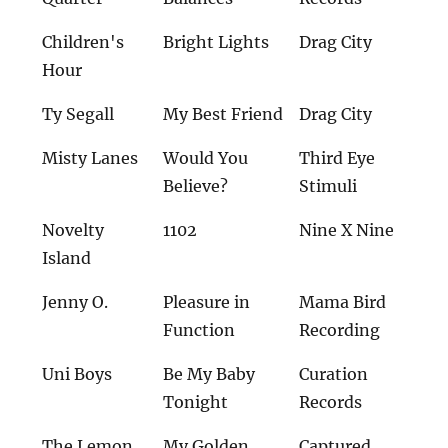
Children's
Bright Lights
Drag City
Hour
Ty Segall
My Best Friend
Drag City
Misty Lanes
Would You
Third Eye
Believe?
Stimuli
Novelty
1102
Nine X Nine
Island
Jenny O.
Pleasure in
Mama Bird
Function
Recording
Uni Boys
Be My Baby
Curation
Tonight
Records
The Lemon
My Golden
Captured