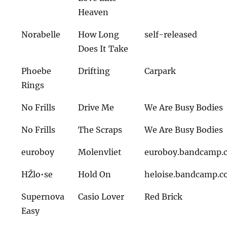
Heaven
Norabelle
How Long
self-released
Does It Take
Phoebe
Drifting
Carpark
Rings
No Frills
Drive Me
We Are Busy Bodies
No Frills
The Scraps
We Are Busy Bodies
euroboy
Molenvliet
euroboy.bandcamp.
HŽlo•se
Hold On
heloise.bandcamp.
Supernova
Casio Lover
Red Brick
Easy