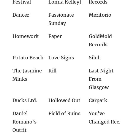
Festival
Lonna Kelley)
Records
Dancer
Passionate
Meritorio
Sunday
Homework
Paper
GoldMold
Records
Potato Beach
Love Signs
Siluh
The Jasmine
Kill
Last Night
Minks
From
Glasgow
Ducks Ltd.
Hollowed Out
Carpark
Daniel
Field of Ruins
You've
Romano's
Changed Rec.
Outfit