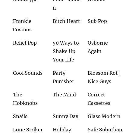
ii
Frankie
Bitch Heart
Sub Pop
Cosmos
Relief Pop
50 Ways to
Osborne
Shake Up
Again
Your Life
Cool Sounds
Party
Blossom Rot |
Punisher
Nice Guys
The
The Mind
Correct
Hobknobs
Cassettes
Snails
Sunny Day
Glass Modern
Lone Striker
Holiday
Safe Suburban