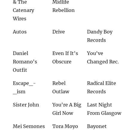
& The
Midlife
Catenary
Rebellion
Wires
Autos
Drive
Dandy Boy
Records
Daniel
Even If It's
You've
Romano's
Obscure
Changed Rec.
Outfit
Escape_-
Rebel
Radical Elite
_ism
Outlaw
Records
Sister John
You're A Big
Last Night
Girl Now
From Glasgow
Mei Semones
Tora Moyo
Bayonet