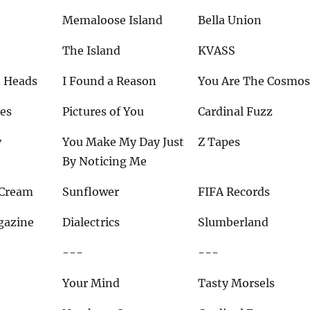
Memaloose Island
Bella Union
The Island
KVASS
d Heads
I Found a Reason
You Are The Cosmo
des
Pictures of You
Cardinal Fuzz
y
You Make My Day Just
Z Tapes
By Noticing Me
 Cream
Sunflower
FIFA Records
gazine
Dialectrics
Slumberland
---
---
Your Mind
Tasty Morsels