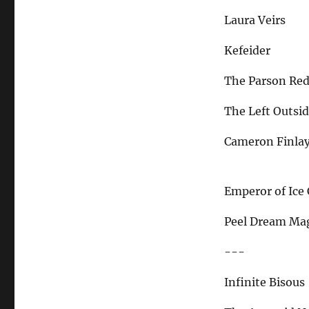
Laura Veirs
Kefeider
The Parson Re
The Left Outsi
Cameron Finla
Emperor of Ice
Peel Dream Ma
---
Infinite Bisous