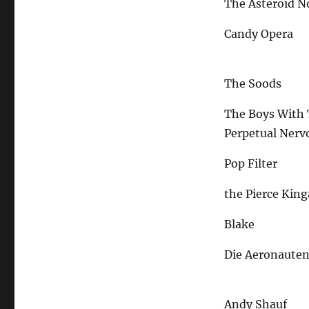
The Asteroid No
Candy Opera
The Soods
The Boys With
Perpetual Nerv
Pop Filter
the Pierce Kin
Blake
Die Aeronaute
Andy Shauf