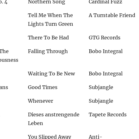
. 4
Northern Song
Cardinal Fuzz
Tell Me When The
A Turntable Friend
Lights Turn Green
There To Be Had
GTG Records
 The
Falling Through
Bobo Integral
ousness
Waiting To Be New
Bobo Integral
gans
Good Times
Subjangle
Whenever
Subjangle
n
Dieses anstrengende
Tapete Records
Leben
You Slipped Away
Anti-