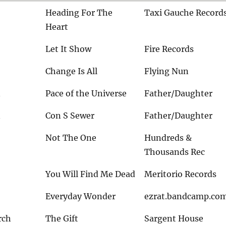
Heading For The
Taxi Gauche Record
Heart
Let It Show
Fire Records
Change Is All
Flying Nun
n
Pace of the Universe
Father/Daughter
n
Con S Sewer
Father/Daughter
Not The One
Hundreds &
Thousands Rec
You Will Find Me Dead
Meritorio Records
Everyday Wonder
ezrat.bandcamp.co
rch
The Gift
Sargent House