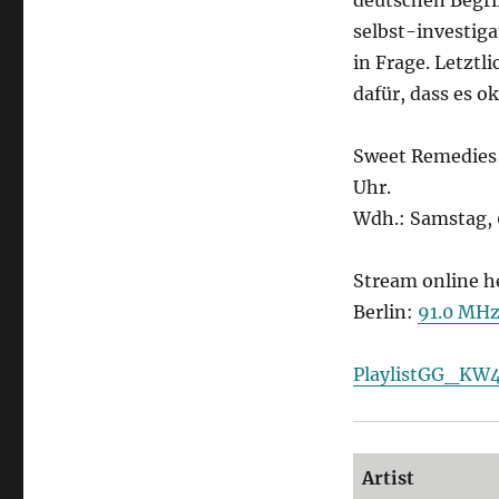
Remedies
selbst-investiga
in Frage. Letztli
dafür, dass es o
Sweet Remedies 
Uhr.
Wdh.: Samstag, 
Stream online h
Berlin:
91.0 MH
PlaylistGG_KW
Artist