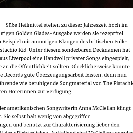
– Süße Heilmittel stehen zu dieser Jahreszeit hoch im
eutigen Golden Glades-Ausgabe werden sie rezeptfrei
m Beispiel mit anmutigen Klängen des britischen Folk-
istachio Kid. Unter diesem sonderbaren Decknamen hat
us Liverpool eine Handvoll privater Songs eingespielt,
ie an die Öffentlichkeit sollten. Glücklicherweise konnte
tte Records gute Überzeugungsarbeit leisten, denn nun
rührende wie beruhigende Songmaterial von The Pistachi
gten HörerInnen zur Verfügung.
der amerikanischen Songwriterin Anna McClellan klingt
t. Sie selbst hält wenig von abgegriffen
gen und benutzt zur Charakterisierung lieber den
f der «Dichterliebe». Auffallend sind McClellans gerade