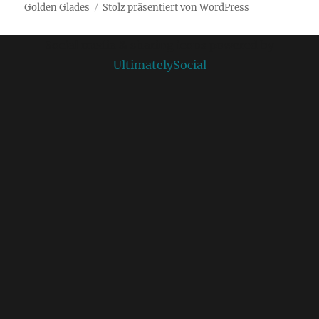
Golden Glades
Stolz präsentiert von WordPress
Social media & sharing icons powered by
UltimatelySocial