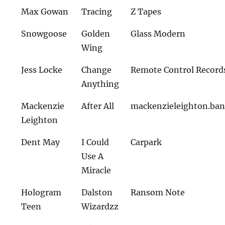
Max Gowan
Tracing
Z Tapes
Snowgoose
Golden
Glass Modern
Wing
Jess Locke
Change
Remote Control Record
Anything
Mackenzie
After All
mackenzieleighton.ba
Leighton
Dent May
I Could
Carpark
Use A
Miracle
Hologram
Dalston
Ransom Note
Teen
Wizardzz