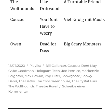
The
Like
A Turntable Friend
Wolfhounds
Driftwood
Coucou
You Dont
Viel Erfolg mit Musik
Have to
Worry
Owen
Dead for
Big Scary Monsters
Days
Veröffentlicht
Kategorien
Schlagwörter
15/07/2020
Playlist
Bill Callahan
,
Coucou
,
Dent May
,
am
Gabe Goodman
,
Hologram Teen
,
Joe Pernice
,
Mackenzie
Leighton
,
Max Gowan
,
Pop Filter
,
Snowgoose
,
Snowy
Band
,
The Beths
,
The Cool Greenhouse
,
The Crystal Furs
,
The Wolfhounds
,
Theatre Royal
Schreibe einen
zu
Kommentar
Polymood