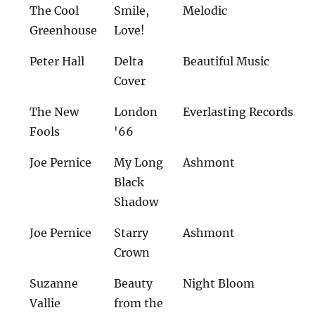
The Cool
Smile,
Melodic
Greenhouse
Love!
Peter Hall
Delta
Beautiful Music
Cover
The New
London
Everlasting Records
Fools
'66
Joe Pernice
My Long
Ashmont
Black
Shadow
Joe Pernice
Starry
Ashmont
Crown
Suzanne
Beauty
Night Bloom
Vallie
from the