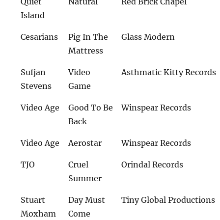
Quiet
Natural
Red Brick Chapel
Island
Cesarians
Pig In The
Glass Modern
Mattress
Sufjan
Video
Asthmatic Kitty Records
Stevens
Game
Video Age
Good To Be
Winspear Records
Back
Video Age
Aerostar
Winspear Records
TJO
Cruel
Orindal Records
Summer
Stuart
Day Must
Tiny Global Productions
Moxham
Come