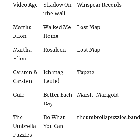
Video Age
Shadow On
Winspear Records
The Wall
Martha
Walked Me
Lost Map
Ffion
Home
Martha
Rosaleen
Lost Map
Ffion
Carsten &
Ich mag
Tapete
Carsten
Leute!
Gulo
Better Each
Marsh-Marigold
Day
The
Do What
theumbrellapuzzles.ba
Umbrella
You Can
Puzzles