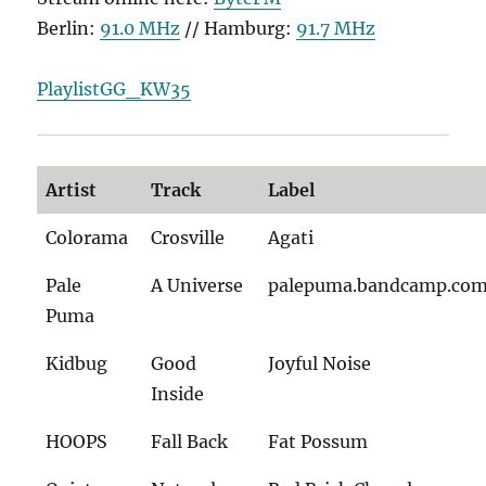
Berlin:
91.0 MHz
// Hamburg:
91.7 MHz
PlaylistGG_KW35
Artist
Track
Label
Colorama
Crosville
Agati
Pale
A Universe
palepuma.bandcamp.co
Puma
Kidbug
Good
Joyful Noise
Inside
HOOPS
Fall Back
Fat Possum