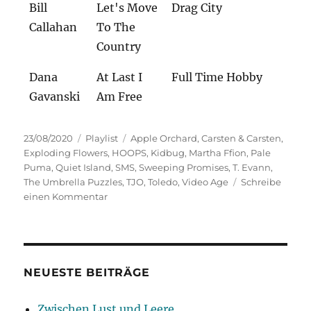
Bill
Let's Move
Drag City
Callahan
To The
Country
Dana
At Last I
Full Time Hobby
Gavanski
Am Free
Veröffentlicht
Kategorien
Schlagwörter
23/08/2020
Playlist
Apple Orchard
,
Carsten & Carsten
,
am
Exploding Flowers
,
HOOPS
,
Kidbug
,
Martha Ffion
,
Pale
Puma
,
Quiet Island
,
SMS
,
Sweeping Promises
,
T. Evann
,
The Umbrella Puzzles
,
TJO
,
Toledo
,
Video Age
Schreibe
zu
einen Kommentar
Pleasure
Line
NEUESTE BEITRÄGE
Zwischen Lust und Leere