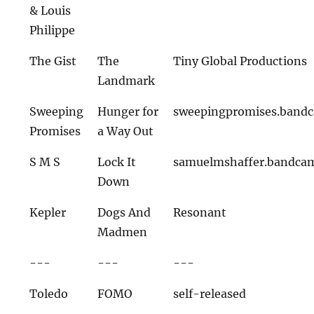
& Louis
Philippe
The Gist
The
Tiny Global Productions
Landmark
Sweeping
Hunger for
sweepingpromises.band
Promises
a Way Out
S M S
Lock It
samuelmshaffer.bandca
Down
Kepler
Dogs And
Resonant
Madmen
---
---
---
Toledo
FOMO
self-released