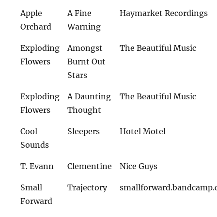
Apple
A Fine
Haymarket Recordings
Orchard
Warning
Exploding
Amongst
The Beautiful Music
Flowers
Burnt Out
Stars
Exploding
A Daunting
The Beautiful Music
Flowers
Thought
Cool
Sleepers
Hotel Motel
Sounds
T. Evann
Clementine
Nice Guys
Small
Trajectory
smallforward.bandcamp
Forward