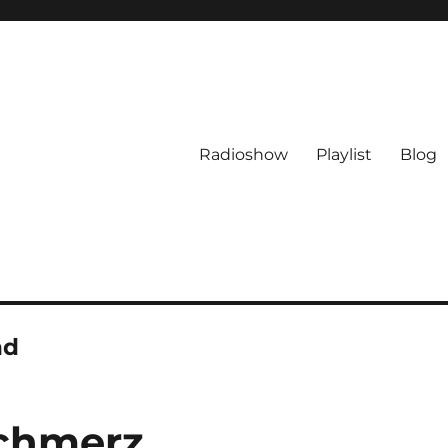
Radioshow
Playlist
Blog
nd
chmerz