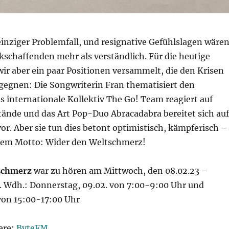
 einziger Problemfall, und resignative Gefühlslagen wäre
kschaffenden mehr als verständlich. Für die heutige
ir aber ein paar Positionen versammelt, die den Krisen
gegnen: Die Songwriterin Fran thematisiert den
 internationale Kollektiv The Go! Team reagiert auf
tände und das Art Pop-Duo Abracadabra bereitet sich auf
r. Aber sie tun dies betont optimistisch, kämpferisch –
dem Motto: Wider den Weltschmerz!
tschmerz
war zu hören am Mittwoch, den 08.02.23 –
. Wdh.: Donnerstag, 09.02. von 7:00-9:00 Uhr und
 von 15:00-17:00 Uhr
ere:
ByteFM