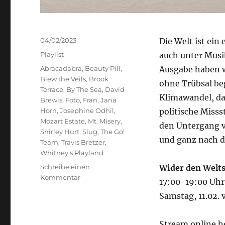
Veröffentlicht
04/02/2023
Die Welt ist ein
am
Kategorien
Playlist
auch unter Musi
Schlagwörter
Abracadabra
,
Beauty Pill
,
Ausgabe haben w
Blew the Veils
,
Brook
ohne Trübsal be
Terrace
,
By The Sea
,
David
Klimawandel, das
Brewis
,
Foto
,
Fran
,
Jana
Horn
,
Josephine Odhil
,
politische Misss
Mozart Estate
,
Mt. Misery
,
den Untergang vo
Shirley Hurt
,
Slug
,
The Go!
und ganz nach 
Team
,
Travis Bretzer
,
Whitney's Playland
Schreibe einen
Wider den Wel
zu
Kommentar
17:00-19:00 Uhr
Wider
Samstag, 11.02.
den
Weltschmerz
Stream online h