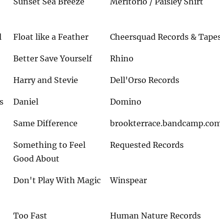
Sunset Sea Breeze
Meritorio / Paisley Shirt
l
Float like a Feather
Cheersquad Records & Tape
Better Save Yourself
Rhino
Harry and Stevie
Dell'Orso Records
s
Daniel
Domino
Same Difference
brookterrace.bandcamp.co
Something to Feel
Requested Records
Good About
Don't Play With Magic
Winspear
Too Fast
Human Nature Records