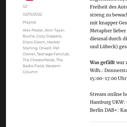
Autor
SZ
Freiheit des Aut
Veröffentlicht
02/10/2022
streng zu bewac
am
Kategorien
Playlist
mit knapper Gest
Schlagwörter
Alex Pester
,
Alon Tayar
,
Metapher lieber 
Buche
,
Cozy Slippers
,
diesmal durch di
Disco Doom
,
Marker
und Lübeck) gesc
Starling
,
Orwell
,
Pet
Owner
,
Teenage Fanclub
,
The Chesterfields
,
The
Was gefällt
war 
Radio Field
,
Western
Wdh.: Donnersta
Column
15:00-17:00 Uhr
Stream online h
Hamburg UKW: 9
Berlin DAB+: Ka