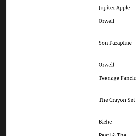
Jupiter Apple
Orwell
Son Parapluie
Orwell
Teenage Fancl
The Crayon Set
Biche
Pearl & The