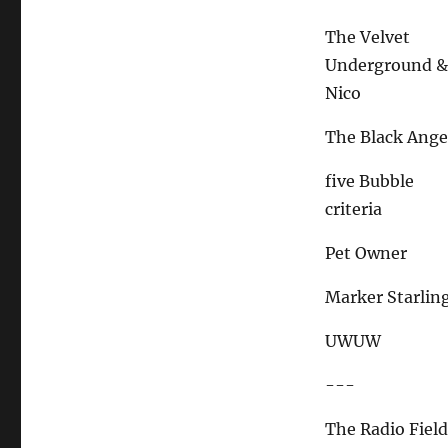
The Velvet
Underground 
Nico
The Black Ange
five Bubble
criteria
Pet Owner
Marker Starlin
UWUW
---
The Radio Fiel