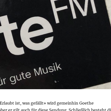
Erlaubt ist, was gefällt» wird gemeinhin Goethe
ber er gilt auch für diese Sendung. Schließlich besteht d