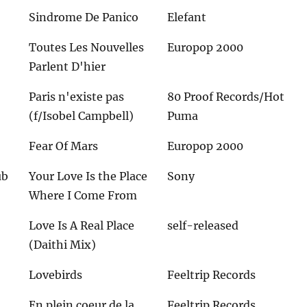
Sindrome De Panico
Elefant
Toutes Les Nouvelles
Europop 2000
Parlent D'hier
Paris n'existe pas
80 Proof Records/Hot
(f/Isobel Campbell)
Puma
Fear Of Mars
Europop 2000
ub
Your Love Is the Place
Sony
Where I Come From
Love Is A Real Place
self-released
(Daithi Mix)
Lovebirds
Feeltrip Records
En plein coeur de la
Feeltrip Records