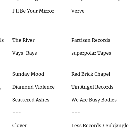
I'll Be Your Mirror
Verve
&
ls
The River
Partisan Records
Vays-Rays
superpolar Tapes
Sunday Mood
Red Brick Chapel
g
Diamond Violence
Tin Angel Records
Scattered Ashes
We Are Busy Bodies
---
---
d
Clover
Less Records / Subjangle