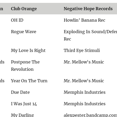
mn
Club Orange
Negative Hope Records
OH ID
Howlin' Banana Rec
Rogue Wave
Exploding In Sound/Defe
Rec
My Love Is Right
Third Eye Stimuli
lds
Postpone The
Mr. Mellow's Music
Revolution
lds
Year On The Turn
Mr. Mellow's Music
Due Date
Memphis Industries
I Was Just 14
Memphis Industries
My Darling
alexpester.bandcamp.co