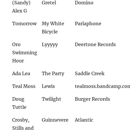
(Sandy)
Gretel
Domino
Alex G
Tomorrow
My White
Parlaphone
Bicycle
Oro
Lyyyyy
Deertone Records
Swimming
Hour
Ada Lea
The Party
Saddle Creek
Teal Moss
Lewis
tealmoss.bandcamp.co
Doug
Twilight
Burger Records
Tuttle
Crosby,
Guinnevere
Atlantic
Stills and