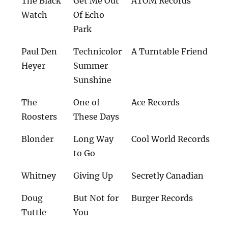
The Black
Get Me Out
ATOM Records
Watch
Of Echo
Park
Paul Den
Technicolor
A Turntable Friend
Heyer
Summer
Sunshine
The
One of
Ace Records
Roosters
These Days
Blonder
Long Way
Cool World Records
to Go
Whitney
Giving Up
Secretly Canadian
Doug
But Not for
Burger Records
Tuttle
You