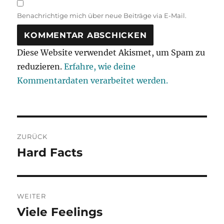
Benachrichtige mich über neue Beiträge via E-Mail.
Diese Website verwendet Akismet, um Spam zu
reduzieren.
Erfahre, wie deine
Kommentardaten verarbeitet werden.
Beitragsnavigation
ZURÜCK
Hard Facts
Vorheriger
Beitrag:
WEITER
Viele Feelings
Nächster