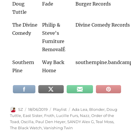
Doug
Fade
Burger Records
Tuttle
The Divine
Philip &
Divine Comedy Records
Comedy
Steve's
Furniture
RemovalÉ
Southern
Way Back
southernpine.bandcam
Pine
Home
Autor
Veröffentlicht
Kategorien
Schlagwörter
SZ
18/06/2019
Playlist
Ada Lea
,
Blonder
,
Doug
am
Tuttle
,
East Sister
,
Froth
,
Lucille Furs
,
Nazz
,
Order of the
Toad
,
Oscilla
,
Paul Den Heyer
,
SANDY Alex G
,
Teal Moss
,
The Black Watch
,
Vanishing Twin