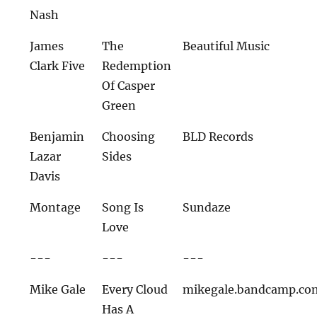
Nash
James
The
Beautiful Music
Clark Five
Redemption
Of Casper
Green
Benjamin
Choosing
BLD Records
Lazar
Sides
Davis
Montage
Song Is
Sundaze
Love
---
---
---
Mike Gale
Every Cloud
mikegale.bandcamp.co
Has A