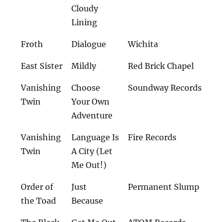
Cloudy
Lining
Froth
Dialogue
Wichita
East Sister
Mildly
Red Brick Chapel
Vanishing
Choose
Soundway Records
Twin
Your Own
Adventure
Vanishing
Language Is
Fire Records
Twin
A City (Let
Me Out!)
Order of
Just
Permanent Slump
the Toad
Because