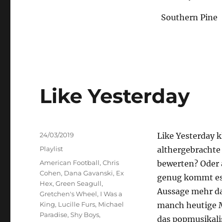
Southern Pine
Like Yesterday
Veröffentlicht
24/03/2019
Like Yesterday k
am
Kategorien
Playlist
althergebrachte 
Schlagwörter
American Football
,
Chris
bewerten? Oder a
Cohen
,
Dana Gavanski
,
Ex
genug kommt es v
Hex
,
Green Seagull
,
Aussage mehr dar
Gretchen's Wheel
,
I Was a
King
,
Lucille Furs
,
Michael
manch heutige M
Paradise
,
Shy Boys
,
das popmusikalis