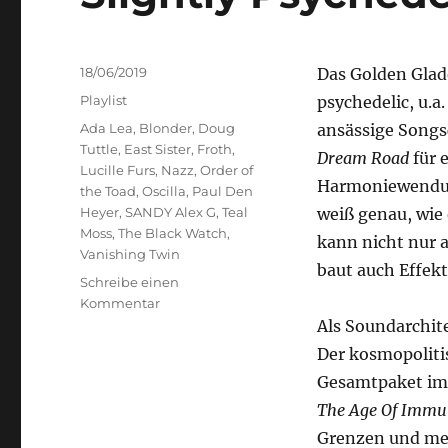
Veröffentlicht
18/06/2019
Das Golden Glade
am
Kategorien
Playlist
psychedelic, u.a
Schlagwörter
Ada Lea
,
Blonder
,
Doug
ansässige Songs
Tuttle
,
East Sister
,
Froth
,
Dream Road
für 
Lucille Furs
,
Nazz
,
Order of
Harmoniewendun
the Toad
,
Oscilla
,
Paul Den
Heyer
,
SANDY Alex G
,
Teal
weiß genau, wie
Moss
,
The Black Watch
,
kann nicht nur 
Vanishing Twin
baut auch Effekt
Schreibe einen
zu
Kommentar
Slightly
Als Soundarchit
Psychedelic
Der kosmopoliti
Gesamtpaket im 
The Age Of Immu
Grenzen und meh