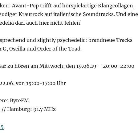
ken: Avant-Pop trifft auf hörspielartige Klangcollagen,
udiger Krautrock auf italienische Soundtracks. Und eine
edelia darf auch hier nicht fehlen!
rsprechend und slightly psychedelic: brandneue Tracks
 G, Oscilla und Order of the Toad.
ar zu hören am Mittwoch, den 19.06.19 – 20:00-22:00
22.06. von 15:00-17:00 Uhr
ere: ByteFM
z // Hamburg: 91.7 MHz
25