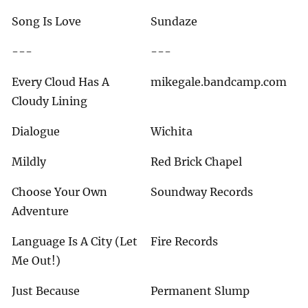
Song Is Love
Sundaze
---
---
Every Cloud Has A
mikegale.bandcamp.com
Cloudy Lining
Dialogue
Wichita
Mildly
Red Brick Chapel
Choose Your Own
Soundway Records
Adventure
Language Is A City (Let
Fire Records
Me Out!)
Just Because
Permanent Slump