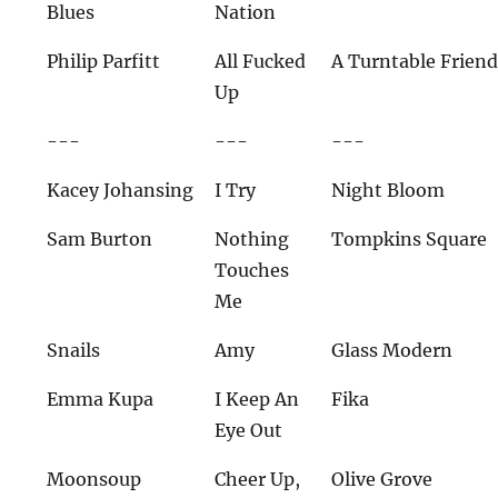
Blues
Nation
Philip Parfitt
All Fucked
A Turntable Frien
Up
---
---
---
Kacey Johansing
I Try
Night Bloom
Sam Burton
Nothing
Tompkins Square
Touches
Me
Snails
Amy
Glass Modern
Emma Kupa
I Keep An
Fika
Eye Out
Moonsoup
Cheer Up,
Olive Grove