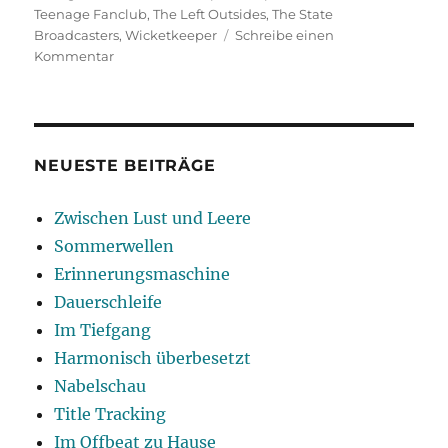
Teenage Fanclub
,
The Left Outsides
,
The State
Broadcasters
,
Wicketkeeper
Schreibe einen
zu
Kommentar
Get
Into
The
Grove
NEUESTE BEITRÄGE
Zwischen Lust und Leere
Sommerwellen
Erinnerungsmaschine
Dauerschleife
Im Tiefgang
Harmonisch überbesetzt
Nabelschau
Title Tracking
Im Offbeat zu Hause