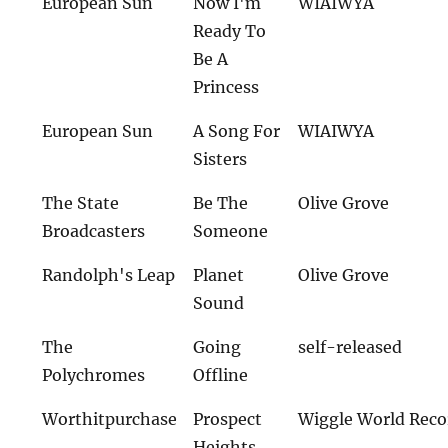
European Sun
Now I'm
WIAIWYA
Ready To
Be A
Princess
European Sun
A Song For
WIAIWYA
Sisters
The State
Be The
Olive Grove
Broadcasters
Someone
Randolph's Leap
Planet
Olive Grove
Sound
The
Going
self-released
Polychromes
Offline
Worthitpurchase
Prospect
Wiggle World Reco
Heights