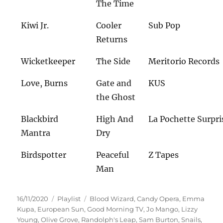
The Time
Kiwi Jr.
Cooler
Sub Pop
Returns
Wicketkeeper
The Side
Meritorio Records
Love, Burns
Gate and
KUS
the Ghost
Blackbird
High And
La Pochette Surpri
Mantra
Dry
Birdspotter
Peaceful
Z Tapes
Man
Veröffentlicht
Kategorien
Schlagwörter
16/11/2020
Playlist
Blood Wizard
,
Candy Opera
,
Emma
am
Kupa
,
European Sun
,
Good Morning TV
,
Jo Mango
,
Lizzy
Young
,
Olive Grove
,
Randolph's Leap
,
Sam Burton
,
Snails
,