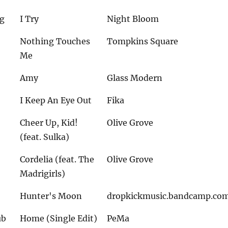
ng
I Try
Night Bloom
Nothing Touches
Tompkins Square
Me
Amy
Glass Modern
I Keep An Eye Out
Fika
Cheer Up, Kid!
Olive Grove
(feat. Sulka)
Cordelia (feat. The
Olive Grove
Madrigirls)
Hunter's Moon
dropkickmusic.bandcamp.co
ub
Home (Single Edit)
PeMa