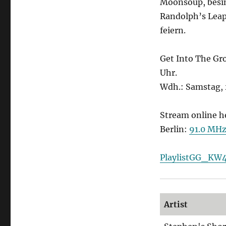
Moonsoup, besin
Get
Into
Randolph’s Leap
The
feiern.
Grove
Get Into The Gr
Uhr.
Wdh.: Samstag, 2
Stream online h
Berlin:
91.0 MH
PlaylistGG_KW
Artist