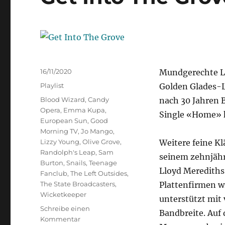
Veröffentlicht
16/11/2020
Mundgerechte Le
am
Kategorien
Playlist
Golden Glades-L
Schlagwörter
Blood Wizard
,
Candy
nach 30 Jahren 
Opera
,
Emma Kupa
,
Single «Home» k
European Sun
,
Good
Morning TV
,
Jo Mango
,
Lizzy Young
,
Olive Grove
,
Weitere feine Kl
Randolph's Leap
,
Sam
seinem zehnjähr
Burton
,
Snails
,
Teenage
Lloyd Merediths 
Fanclub
,
The Left Outsides
,
The State Broadcasters
,
Plattenfirmen w
Wicketkeeper
unterstützt mit 
Schreibe einen
Bandbreite. Auf
zu
Kommentar