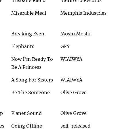
re
Brisbane Radio
Meritorio Records
Miserable Meal
Memphis Industries
Breaking Even
Moshi Moshi
Elephants
GFY
Now I'm Ready To
WIAIWYA
Be A Princess
A Song For Sisters
WIAIWYA
Be The Someone
Olive Grove
ap
Planet Sound
Olive Grove
es
Going Offline
self-released