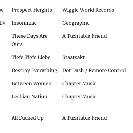
se
Prospect Heights
Wiggle World Records
 TV
Insomniac
Geographic
These Days Are
A Turntable Friend
Ours
Tiefe Tiefe Liebe
Staatsakt
Destroy Everything
Dot Dash / Remote Control
Between Women
Chapter Music
Lesbian Nation
Chapter Music
All Fucked Up
A Turntable Friend
---
---