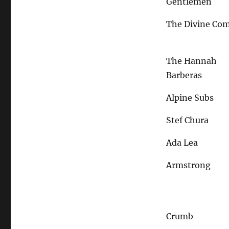
Gentlemen
The Divine Co
The Hannah
Barberas
Alpine Subs
Stef Chura
Ada Lea
Armstrong
Crumb