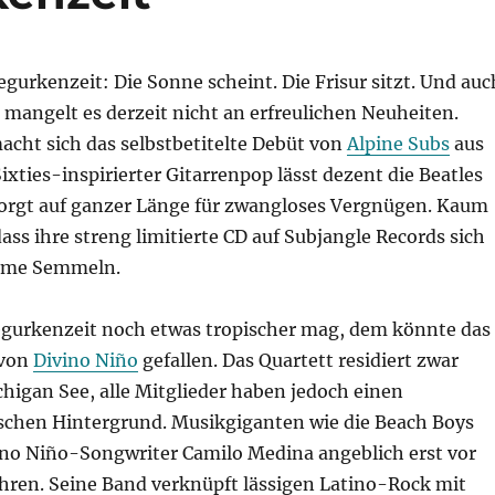
urkenzeit: Die Sonne scheint. Die Frisur sitzt. Und auc
mangelt es derzeit nicht an erfreulichen Neuheiten.
acht sich das selbstbetitelte Debüt von
Alpine Subs
aus
ixties-inspirierter Gitarrenpop lässt dezent die Beatles
orgt auf ganzer Länge für zwangloses Vergnügen. Kaum
ass ihre streng limitierte CD auf Subjangle Records sich
arme Semmeln.
egurkenzeit noch etwas tropischer mag, dem könnte das
von
Divino Niño
gefallen. Das Quartett residiert zwar
higan See, alle Mitglieder haben jedoch einen
schen Hintergrund. Musikgiganten wie die Beach Boys
o Niño-Songwriter Camilo Medina angeblich erst vor
Ohren. Seine Band verknüpft lässigen Latino-Rock mit