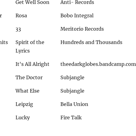
Get Well Soon
Anti- Records
r
Rosa
Bobo Integral
33
Meritorio Records
its
Spirit of the
Hundreds and Thousands
Lyrics
It's All Alright
theedarkglobes.bandcamp.co
The Doctor
Subjangle
What Else
Subjangle
Leipzig
Bella Union
Lucky
Fire Talk