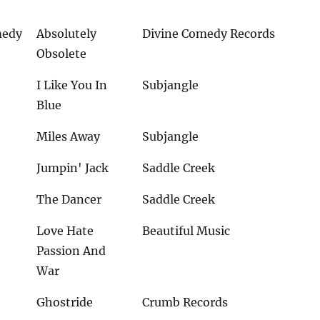
medy
Absolutely
Divine Comedy Records
Obsolete
I Like You In
Subjangle
Blue
Miles Away
Subjangle
Jumpin' Jack
Saddle Creek
The Dancer
Saddle Creek
Love Hate
Beautiful Music
Passion And
War
Ghostride
Crumb Records