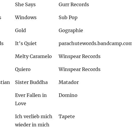
She Says
Gurr Records
s
Windows
Sub Pop
Gold
Gographie
ds
It's Quiet
parachutewords.bandcamp.co
Melty Caramelo
Winspear Records
Quiero
Winspear Records
stian
Sister Buddha
Matador
Ever Fallen in
Domino
Love
Ich verlieb mich
Tapete
wieder in mich