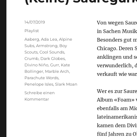
Veröffentlicht
14/07/2019
Von wegen Saureg
am
Kategorien
Playlist
in Sachen Musik 
Schlagwörter
Aaberg
,
Ada Lea
,
Alpine
Besonders gut m
Subs
,
Armstrong
,
Boy
Chicago. Deren S
Scouts
,
Cool Sounds
,
anklingen und s
Crumb
,
Dark Globes
,
Divino Niño
,
Gurr
,
Kate
verwunderlich, d
Bollinger
,
Marble Arch
,
verkauft wie w
Parachute Words
,
Penelope Isles
,
Slark Moan
Wer es zur Saur
Schreibe einen
zu
Kommentar
Album «Foam» 
(Keine)
ebenfalls am Mic
Sauregurkenzeit
lateinamerikani
kamen dem Divin
fünf Jahren zu 