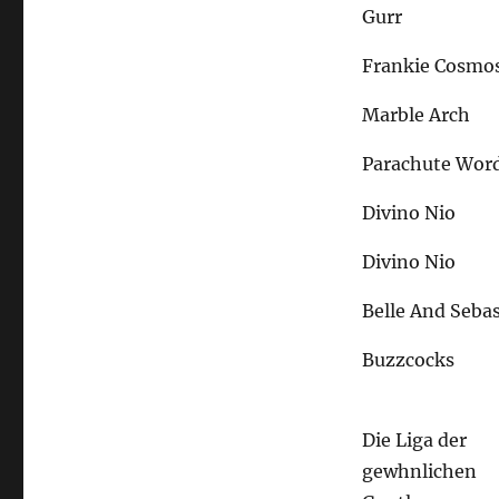
Gurr
Frankie Cosmo
Marble Arch
Parachute Wor
Divino Nio
Divino Nio
Belle And Seba
Buzzcocks
Die Liga der
gewhnlichen