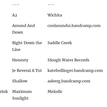
---
---
A2
Wichita
Around And
coolsounds1.bandcamp.com
Down
Right Down the
Saddle Creek
Line
Honesty
Slough Water Records
Je Reverai A Toi
katebollinger.bandcamp.com
Shallow
aaberg.bandcamp.com
rink
Maximum
Melodic
Sunlight