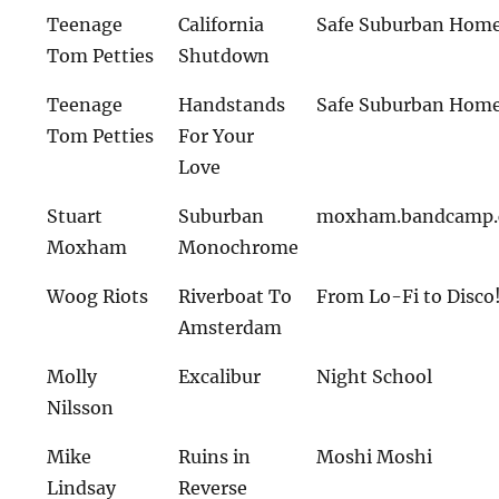
Teenage
California
Safe Suburban Hom
Tom Petties
Shutdown
Teenage
Handstands
Safe Suburban Hom
Tom Petties
For Your
Love
Stuart
Suburban
moxham.bandcamp
Moxham
Monochrome
Woog Riots
Riverboat To
From Lo-Fi to Disco
Amsterdam
Molly
Excalibur
Night School
Nilsson
Mike
Ruins in
Moshi Moshi
Lindsay
Reverse