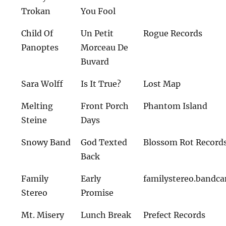
Trokan
You Fool
Child Of
Un Petit
Rogue Records
Panoptes
Morceau De
Buvard
Sara Wolff
Is It True?
Lost Map
Melting
Front Porch
Phantom Island
Steine
Days
Snowy Band
God Texted
Blossom Rot Record
Back
Family
Early
familystereo.bandc
Stereo
Promise
Mt. Misery
Lunch Break
Prefect Records