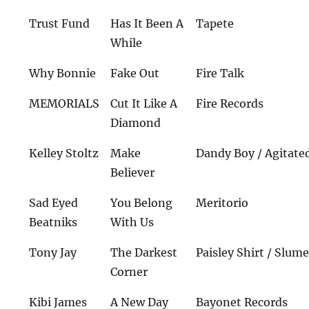
Trust Fund
Has It Been A
Tapete
While
Why Bonnie
Fake Out
Fire Talk
MEMORIALS
Cut It Like A
Fire Records
Diamond
Kelley Stoltz
Make
Dandy Boy / Agitate
Believer
Sad Eyed
You Belong
Meritorio
Beatniks
With Us
Tony Jay
The Darkest
Paisley Shirt / Slum
Corner
Kibi James
A New Day
Bayonet Records