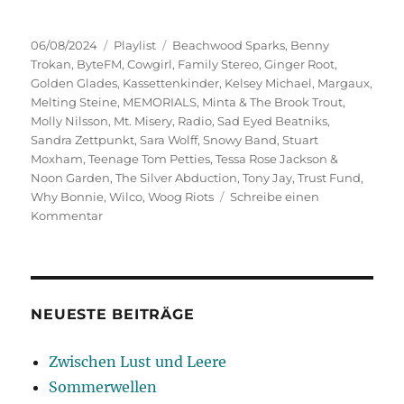
Veröffentlicht
Kategorien
Schlagwörter
06/08/2024
Playlist
Beachwood Sparks
,
Benny
am
Trokan
,
ByteFM
,
Cowgirl
,
Family Stereo
,
Ginger Root
,
Golden Glades
,
Kassettenkinder
,
Kelsey Michael
,
Margaux
,
Melting Steine
,
MEMORIALS
,
Minta & The Brook Trout
,
Molly Nilsson
,
Mt. Misery
,
Radio
,
Sad Eyed Beatniks
,
Sandra Zettpunkt
,
Sara Wolff
,
Snowy Band
,
Stuart
Moxham
,
Teenage Tom Petties
,
Tessa Rose Jackson &
Noon Garden
,
The Silver Abduction
,
Tony Jay
,
Trust Fund
,
Why Bonnie
,
Wilco
,
Woog Riots
Schreibe einen
zu
Kommentar
Kassettenkinder
NEUESTE BEITRÄGE
Zwischen Lust und Leere
Sommerwellen