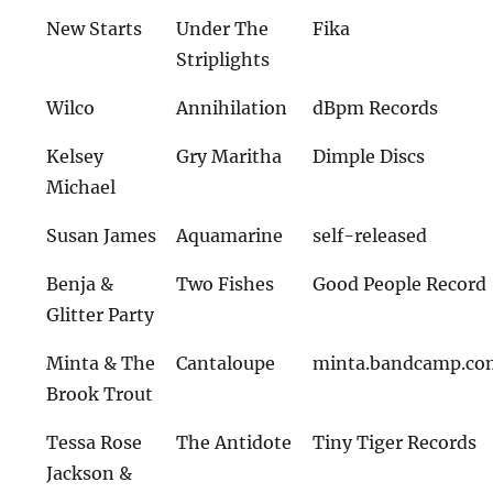
New Starts
Under The
Fika
Striplights
Wilco
Annihilation
dBpm Records
Kelsey
Gry Maritha
Dimple Discs
Michael
Susan James
Aquamarine
self-released
Benja &
Two Fishes
Good People Record
Glitter Party
Minta & The
Cantaloupe
minta.bandcamp.co
Brook Trout
Tessa Rose
The Antidote
Tiny Tiger Records
Jackson &